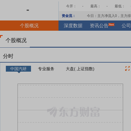
今开：
-
最高：
-
最低：
-
资金流：
今日：主力净流入
0
，主力排
个股概况
深度数据
资讯公告
公司
个股概况
分时
中国汽研
专业服务
大盘( 上证指数)