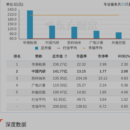
单位:
亿(元)
专业服务
共
33
只
总市值
行业平均
市场平均
排名
简称
总市值
?
市盈率
市净率
ROE(%
1
华测检测
236.27亿
22.32
2.99
2.30
2
中国汽研
141.77亿
13.15
1.77
2.08
3
胜科纳米
135.35亿
234.28
15.12
0.83
4
广电计量
110.33亿
25.27
2.24
0.38
5
外服控股
100.47亿
14.82
1.85
4.46
-
行业平均
61.92亿
49.71
3.64
1.02
-
市场平均
206.82亿
138.61
6.72
0.65
深度数据