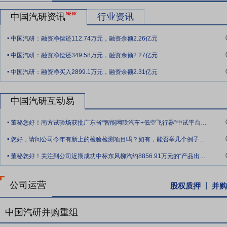
争能力。报告期内，海内外布局均取得重要突破，国内区域布局取得关
东区域布局迈入新阶段。华南区域南方试验场建设有序推进，已获批广东省
中国汽研资讯
行业资讯
发挥国内领先的智能网联、路空一体大型综合性试验场优势，积极服务
.
的同时，进一步拓展智能网联、低空飞行器、特色场地测评等增量，为
中国汽研：融资净偿还112.74万元，融资余额2.26亿元
.
联网公司整合。国际化布局方面，出口认证、海外路试业务快速发展，
中国汽研：融资净偿还349.58万元，融资余额2.27亿元
.
要点11：
技术创新优势
公司是国家一类科研院所，拥有智能汽车安全
中国汽研：融资净买入2899.1万元，融资余额2.31亿元
室、国家智能清洁能源汽车质量检验检测中心、国家车联网产品质量检
创新为引领，把握汽车行业技术发展趋势，建立了“33310”科技创
中国汽研互动易
得技术创新新成就。报告期内，公司研发费用占收入比达6.98%，承担国
.
项；获省部级、行业级科技奖励37项，其中获得重庆市科技进步奖二等
董秘您好！南方试验场获批广东省“智能网联汽车+低空飞行器”中试平台，系国内首个“
7项；中国质量协会质量技术奖6项。
.
您好，请问公司今年有新上的检验检测项目吗？如有，能否举几个例子。谢谢。
要点12：
业务创新优势
公司紧扣汽车行业新形势新任务，以标准为引
.
董秘您好！关注到公司近期成功中标东风柳汽约8856.91万元的“产品出口认证类测
试数据与场景验证，为行业发展提供权威指引和技术支撑，助力汽车技
把握汽车行业新形势、新任务，技术创新持续突破，产品、服务供给不
能指数测评规程（2023）修订版、中国新能源汽车安全专项测评规程及
公司运营
股权质押
并购
2026版安全指数、智能指数、健康指数规程研讨会，形成2026版初
术交流会。
中国汽研并购重组
要点13：
人才资源优势
公司坚持人才是第一资源理念，深入实施人才