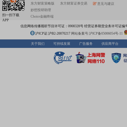
中心、国家机动车质量检验检测中心(广东)、国家智能网联
东方财富策略版
东方财富证券交易
意见与建议
量监督检验中心(湖南)等国家级平台,是我国汽车产品开发
妙想投研助理
研究、质量检测的公共科技创新平台,推动汽车产业技术进
扫一扫下载
Choice金融终端
国汽研坚持基础研究投入,现已构建起北京院、苏州院、深
APP
大区域基地,检测工程事业部、能源动力事业部、信息智能
信息网络传播视听节目许可证：0908328号 经营证券期货业务许可证编号：91310
部、装备事业部、后市场事业部(筹)为一体的集群体系,并
准认证中心、政研咨询中心、品牌宣传中心、数据信息中
沪ICP证:沪B2-20070217
网站备案号:沪ICP备05006054号-11
化平台。公司聚焦“安全”“绿色”“体验”三大技术领域,提供解
案、软件数据、装备产业三类产品,为汽车行业高质量持续
关于我们
可持续发展
广告服务
供应商平台
供科技支撑、为汽车企业品牌与品质提升提供技术服务、
者公正合理消费提供顾问支持,致力成为以标准为核心,集成
务、数据应用、装备推广的科技平台公司。面向未来,中国
终牢记为汽车工业发展注入强劲科技动力的使命,秉承创新
搏、担当、快乐的企业精神,践行数字化、平台化、国际化
念,努力建成核心竞争优势和特色优势突出,引领行业发展的
级国际化上市公司。