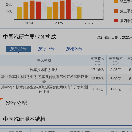
第二季
第三季
第四季
中国汽研主要业务构成
统计截止日期：
2025-
按产品分
按行业分
按地区分
主营收入
主营成本
主
主营构成
(元)
(元)
汽车技术服务业务
17.16亿
8.85亿
8
其中:汽车技术服务业务-整车及传统零部件开发和测评业
12.53亿
5.90亿
6
务
其中:汽车技术服务业务-新能源及智能网联汽车开发和测
3.10亿
1.68亿
1
评业务
发行分配
中国汽研股本结构