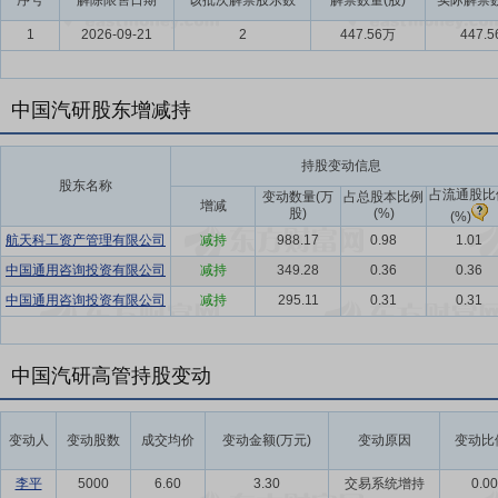
序号
解除限售日期
该批次解禁股东数
解禁数量(股)
实际解禁数
1
2026-09-21
2
447.56万
447.
中国汽研股东增减持
持股变动信息
股东名称
占流通股比
变动数量(万
占总股本比例
增减
股)
(%)
(%)
航天科工资产管理有限公司
减持
988.17
0.98
1.01
中国通用咨询投资有限公司
减持
349.28
0.36
0.36
中国通用咨询投资有限公司
减持
295.11
0.31
0.31
中国汽研高管持股变动
变动人
变动股数
成交均价
变动金额(万元)
变动原因
变动比例
李平
5000
6.60
3.30
交易系统增持
0.0