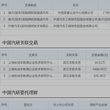
以价值创造为导向的绩效文化，有效激发了全员干事创业的积极性与创
序号
交易标的
买方
计划”“领军计划”“扬帆计划”“强基计划”4大核心培训品牌与“阿布训
1
南方(韶关)智能网联新能源汽车试验检测中心有限公司
中国质量认证中心有限公司
广州
以上中层干部、专家人才等全面纳入任期制和契约化管理体系，切实推
2
南方(韶关)智能网联新能源汽车试验检测中心有限公司
中国汽车工程研究院股份有限公司
规定》等配套制度，为公司高质量经营发展提供坚实制度保障。截至报告期
3
中检汽车(深圳)测评技术有限公司(暂定名)
中国汽车工程研究院股份有限公司
人，培养评聘内部专家33人，人才结构进一步优化。
要点14：
管理创新优势
公司全面深化改革，落实国务院国资委做深“
内，公司有序完成当期各项改革任务，通过国务院国资委“提高上市公司
中国汽研关联交易
心功能为重点，积极推进功能使命类任务和体制机制类任务，第四次获评
作，推动公司向行业专业突出、创新驱动、管理精益、特色明显的目标
序号
交易方
关联关系
交易金额(元)
证券交易所上市公司信息披露工作评价中连续3个考评期评价结果为A，
1
上海机动车检测认证技术研究中心有限公司及其下属公司
其它关联关系
16.51万
要点15：
公司控股股东中国通用技术集团为国有资本投资公司试点
2
2
上海机动车检测认证技术研究中心有限公司及其下属公司
其它关联关系
5484.45万
管理委员会下发的《关于开展国有资本投资公司试点的通知》文件,中
3
上海机动车检测认证技术研究中心有限公司及其下属公司
其它关联关系
325.36万
关要求,积极稳妥推进落实各项改革举措。
要点16：
加码机器人检测领域 拓展业务新增长点
2019年12月3
中国汽研委托理财
册资本由1亿元增加至2亿元,其中公司增资6790万元,引入关联方北京机
新机器人公司系由中国汽研与重庆两江机器人融资租赁公司、重庆科技
序号
委托方
与上市公司关系
理财产品名称
使科技创业投资公司、重庆师范大学等共同出资,原注册资本1亿元,其中公