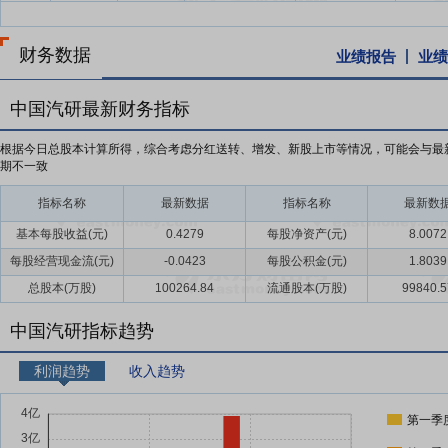
财务数据
业绩报告
业绩
中国汽研最新财务指标
根据今日总股本计算所得，综合考虑分红送转、增发、新股上市等情况，可能会与最
期不一致
指标名称
最新数据
指标名称
最新数
基本每股收益(元)
0.4279
每股净资产(元)
8.0072
每股经营现金流(元)
-0.0423
每股公积金(元)
1.8039
总股本(万股)
100264.84
流通股本(万股)
99840.5
中国汽研指标趋势
利润趋势
收入趋势
第一季