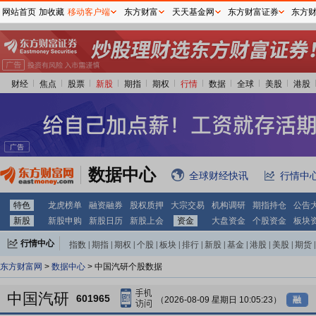
网站首页
加收藏
移动客户端
东方财富
天天基金网
东方财富证券
东方
财经
焦点
股票
新股
期指
期权
行情
数据
全球
美股
港股
数据中心
全球财经快讯
行情中
特色
龙虎榜单
融资融券
股权质押
大宗交易
机构调研
期指持仓
公告
新股
新股申购
新股日历
新股上会
资金
大盘资金
个股资金
板块
行情中心
指数
|
期指
|
期权
|
个股
|
板块
|
排行
|
新股
|
基金
|
港股
|
美股
|
期货
|
外汇
|
黄金
|
自选股
|
自选基金
东方财富网
>
数据中心
> 中国汽研个股数据
中国汽研
601965
（2026-08-09 星期日 10:05:23）
融