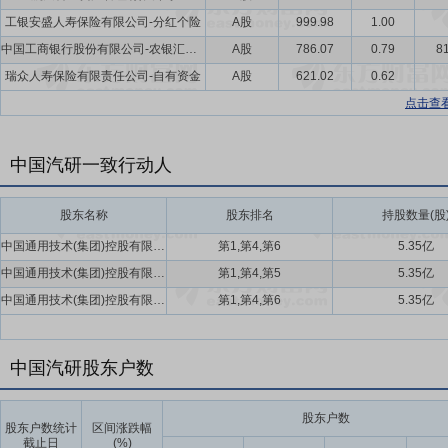
工银安盛人寿保险有限公司-分红个险
A股
999.98
1.00
中国工商银行股份有限公司-农银汇理新能源主题灵活配置混合型证券投资基金
A股
786.07
0.79
81
瑞众人寿保险有限责任公司-自有资金
A股
621.02
0.62
点击查
中国汽研一致行动人
股东名称
股东排名
持股数量(股
中国通用技术(集团)控股有限责任公司,中国机械进出口(集团)有限公司,中国技术进出口集团有限公司
第1,第4,第6
5.35亿
中国通用技术(集团)控股有限责任公司,中国机械进出口(集团)有限公司,中国技术进出口集团有限公司
第1,第4,第5
5.35亿
中国通用技术(集团)控股有限责任公司,中国机械进出口(集团)有限公司,中国技术进出口集团有限公司
第1,第4,第6
5.35亿
中国汽研股东户数
股东户数
股东户数统计
区间涨跌幅
截止日
(%)