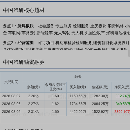
中国汽研核心题材
要点1：
所属板块
社会服务 专业服务 检测服务 重庆板块 消费风格 小
念 车联网(车路云) 新能源车 无人驾驶 无人机 央国企改革 燃料电池概
要点2：
经营范围
许可项目:机动车检验检测服务,建筑智能化系统设计
具体经营项目以相关部门批准文件或许可证件为准)一般项目:技术服务
技能培训等需取得许可的培训),汽车零部件研发,汽车零部件及配件制造
中国汽研融资融券
口,汽车销售,新能源汽车整车销售,汽车零配件零售,摩托车及零配件零售
材料销售,非居住房地产租赁,会议及展览服务,市场营销策划,项目策划与
融资
咨询服务,软件开发,软件销售,电子产品销售,通讯设备销售,办公设备销
交易时间
依法自主开展经营活动)前款所指经营范围以公司登记机关的登记审核为
余额占流通市
余额(元)
买入额(元)
偿还额(元)
净买入(元
值比(%)
关调整手续。
2026-08-07
2.26亿
1.60
1169.56万
1282.30万
-112.74
要点3：
汽车技术服务业务
汽车技术服务业务：公司聚焦“安全”“绿
2026-08-06
2.27亿
1.62
1734.66万
2084.25万
-349.58
试验装备及技术咨询等业务。
2026-08-05
2.31亿
1.60
4422.02万
1522.92万
2899.10
要点4：
装备制造业务
装备制造业务：研发和生产工程、物流、环卫
零部件。