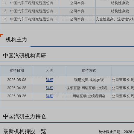
通用技术集团的全资子公司。德新机器人注册地位于重庆市北碚区方正大
1
中国汽车工程研究院股份有限公司
公司本身
结构性存款
测、评定及咨询服务,产品试验设备设计、开发、销售。截至2019年9月末,其
2
中国汽车工程研究院股份有限公司
公司本身
结构性存款
汽研有关负责人介绍,德新机器人主要开展机器人与智能装备检测认证、
3
中国汽车工程研究院股份有限公司
公司本身
认定,市场开拓和行业工作初见成效,已正式进入商业运营阶段。中国汽
认证集团具有十分重要的战略意义。根据业务发展规划,德新机器人公
激励计划,拟以每股5.82元价格,向311名激励对象授予总计2883万股股
机构主力
年为基础,解禁前一个财务年度净利润复合增长率不低于10%等。
中国汽研机构调研
接待日期
相关
接待方式
2026-05-08
详细
现场交流,实地参观
2026-04-28
详细
视频直播,网络互动,业绩说明会
2025-08-26
详细
网络互动,业绩说明会
中国汽研主力持仓
最新机构持股一览
统计截止日期：
2026-