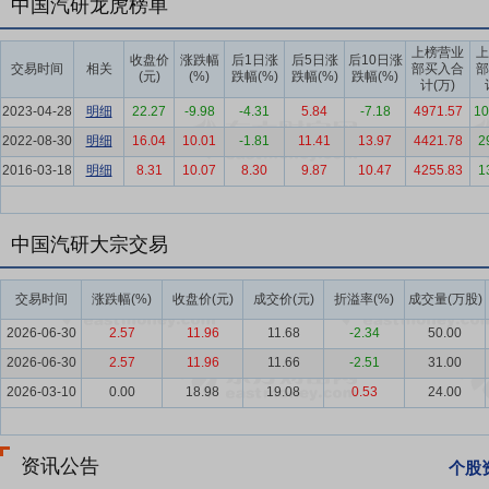
中国汽研龙虎榜单
要点5：
汽车技术服务行业
汽车技术服务作为汽车工业的伴生行业，其
引导下实现较好发展，催生新技术、新车型研发及测评需求。
上榜营业
上
收盘价
涨跌幅
后1日涨
后5日涨
后10日涨
交易时间
相关
部买入合
部
(元)
(%)
跌幅(%)
跌幅(%)
跌幅(%)
要点6：
专用车行业
2025年我国专用车在宏观经济、产业政策等多
计(万)
稳步复苏、结构优化的良好态势，行业整体由规模扩张向高质量发展转
2023-04-28
明细
22.27
-9.98
-4.31
5.84
-7.18
4971.57
10
车渗透率持续攀升，在城市环卫、港口短驳、冷链配送等场景加速应用
2022-08-30
明细
16.04
10.01
-1.81
11.41
13.97
4421.78
2
2016-03-18
要点7：
燃气系统行业
明细
8.31
2025年，我国燃气汽车市场整体趋于稳定运
10.07
8.30
9.87
10.47
4255.83
1
约。氢能汽车产业在国家及地方政策的协同支持下取得阶段性发展，但
善等因素，规模化发展仍面临较大挑战。
中国汽研大宗交易
要点8：
轨道交通行业
我国轨道交通行业已由高速扩张阶段全面转向高
能、重安全”。据交通运输部数据，2025年全国共有54个城市开通运营城市
交易时间
涨跌幅(%)
收盘价(元)
成交价(元)
折溢率(%)
成交量(万股)
新增运营里程764.7公里，全国轨道交通投资建设节奏持续放缓。未
2026-06-30
2.57
11.96
11.68
-2.34
50.00
智慧运维、站城一体化、绿色低碳将成为行业发展重点。
2026-06-30
2.57
11.96
11.66
-2.51
31.00
要点9：
专业资质优势
公司是市场监管总局授权的CMA检验检测机构
2026-03-10
0.00
18.98
19.08
0.53
24.00
输部授权的道路运输车辆达标车型检测机构、生态环境部授权的新生产机
依托健全的检验检测资质能力，为广大汽车及零部件企业提供独立、专
资讯公告
要点10：
战略布局优势
公司持续深入推进国内区域布局和国际化布局
个股