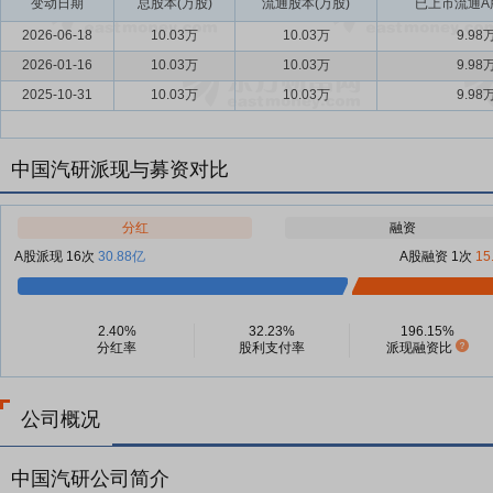
变动日期
总股本(万股)
流通股本(万股)
已上市流通A股
2026-06-18
10.03万
10.03万
9.98
2026-01-16
10.03万
10.03万
9.98
2025-10-31
10.03万
10.03万
9.98
中国汽研派现与募资对比
分红
融资
A股派现 16次
30.88亿
A股融资 1次
15
2.40%
32.23%
196.15%
分红率
股利支付率
派现融资比
公司概况
中国汽研公司简介