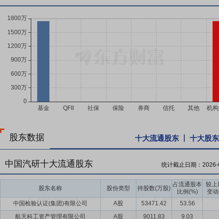
股东数据
十大流通股东
十大股东
中国汽研十大流通股东
统计截止日期：
2026-
占流通股本
较上
股东名称
股份类型
持股数(万股)
比例(%)
变动
中国检验认证(集团)有限公司
A股
53471.42
53.56
航天科工资产管理有限公司
A股
9011.83
9.03