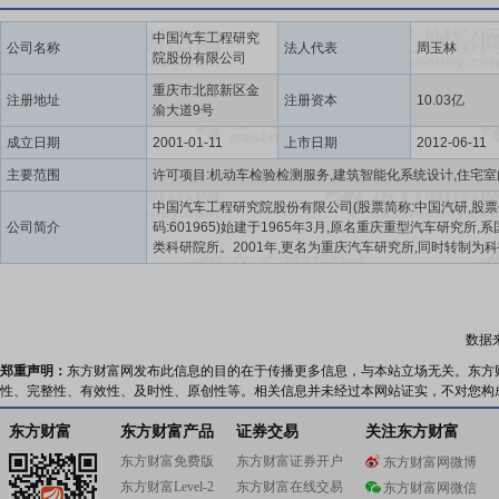
中国汽车工程研究
公司名称
法人代表
周玉林
院股份有限公司
重庆市北部新区金
注册地址
注册资本
10.03亿
渝大道9号
成立日期
2001-01-11
上市日期
2012-06-11
主要范围
中国汽车工程研究院股份有限公司(股票简称:中国汽研,股票
公司简介
码:601965)始建于1965年3月,原名重庆重型汽车研究所,
类科研院所。2001年,更名为重庆汽车研究所,同时转制为
企业。2003年,划归国务院国资委管理。2006年,与中国通
(集团)控股有限责任公司联合重组,成为其全资子企业。2007
名为中国汽车工程研究院,并整体改制为有限责任公司。201
月,整体变更设立为中国汽车工程研究院股份有限公司。201
数据
月11日,中国汽研在上海证券交易所正式挂牌上市。2023年
过央企专业化整合正式重组并入中国检验认证(集团)有限公
郑重声明：
东方财富网发布此信息的目的在于传播更多信息，与本站立场无关。东方
国汽研积极服务国家战略和行业发展,深刻践行央企责任使命
性、完整性、有效性、及时性、原创性等。相关信息并未经过本网站证实，不对您构
起以重庆本部为核心,辐射全国主要汽车产业集群的技术服务
拥有国家燃气汽车工程技术研究中心、汽车噪声振动和安
东方财富
东方财富产品
证券交易
关注东方财富
国家重点实验室、替代燃料国家地方联合实验室、国家智
东方财富免费版
东方财富证券开户
东方财富网微博
能源汽车质量检验检测中心、国家机器人检测与评定中心(重
东方财富Level-2
东方财富在线交易
国家机动车质量检验检测中心(重庆)、国家氢能动力质量检
东方财富网微信