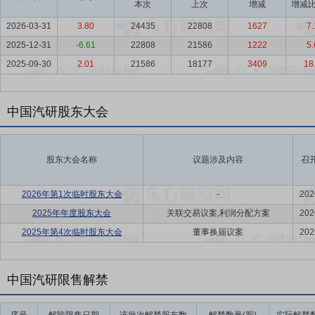
本次
上次
增减
增减比
2026-03-31
3.80
24435
22808
1627
7.
2025-12-31
-6.61
22808
21586
1222
5.
2025-09-30
2.01
21586
18177
3409
18
中国汽研股东大会
股东大会名称
议题涉及内容
召
2026年第1次临时股东大会
-
202
2025年年度股东大会
关联交易议案,利润分配方案
202
2025年第4次临时股东大会
董事换届议案
202
中国汽研限售解禁