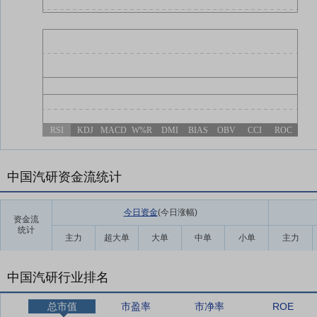
RSI
KDJ
MACD
W%R
DMI
BIAS
OBV
CCI
ROC
中国汽研资金流统计
今日资金
(今日涨幅
)
资金流
统计
主力
超大单
大单
中单
小单
主力
中国汽研行业排名
总市值
市盈率
市净率
ROE