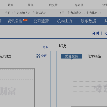
-
最高：
-
最低：
-
成交量：
-
总市值：
-
流
今日：主力净流入
0
，主力排名
0
；
5日：主力净流入
0
，主力排名
0
；
据
资讯公告
公司运营
机构主力
股东数据
分时
K线
更多
上证指数)
全屏
爱普股份
化学制品