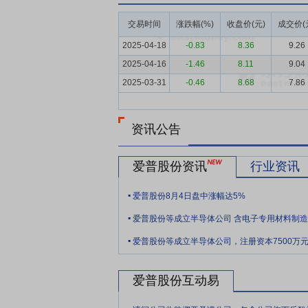
展迅速，一批企业已迅速成长为国际或国内
交易时间
涨跌幅(%)
收盘价(元)
成交价(
进口满足，为优化产品成本、节省物流时间
2025-04-18
-0.83
8.36
9.26
要点6：
全产业链布局优势
公司是国内领
2025-04-16
-1.46
8.11
9.04
业提供“香精+食品配料”的一体化服务，
2025-03-31
-0.46
8.68
7.86
强化客户粘性。多元化业务也让公司多渠道
公司研发效率和市场开拓能力。同时，全产
要点7：
全自动产线优势
公司全面引入自
资讯公告
化产线可降低对生产人员的依赖，通过智能
自动化管道确保封闭生产环境，确保公司生
爱普股份资讯
行业资讯
低生产成本，提升公司的综合竞争力。
.
爱普股份8月4日盘中涨幅达5%
要点8：
柔性化生产管理优势
香精生产具
.
的生产操作流程和品控制度，对原材料到产成品进
爱普股份等成立半导体公司 含电子专用材料制
.
产线，确保公司产品品质、性能的稳定性。
爱普股份等成立半导体公司，注册资本7500万
生产交付能力，确保产品生产稳定性，降低
要点9：
研发创新优势
公司持续推进研发
爱普股份互动易
用、工艺改良等方面的研究。公司拥有原国
.
业、上海市科技小巨人企业，技术中心被认