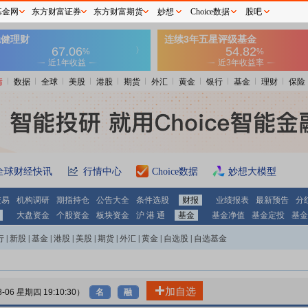
基金网
东方财富证券
东方财富期货
妙想
Choice数据
股吧
情
数据
全球
美股
港股
期货
外汇
黄金
银行
基金
理财
保险
全球财经快讯
行情中心
Choice数据
妙想大模型
交易
机构调研
期指持仓
公告大全
条件选股
财报
业绩报表
最新预告
分
大盘资金
个股资金
板块资金
沪 港 通
基金
基金净值
基金定投
基金
行
|
新股
|
基金
|
港股
|
美股
|
期货
|
外汇
|
黄金
|
自选股
|
自选基金
加自选
8-06 星期四 19:10:30）
名
融