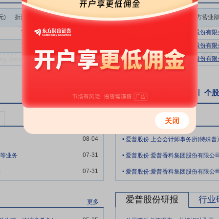
领先的食品饮料企业；其次，国外知名食品企业在中国的工厂以及连锁巨
成交额/流通
元)
折溢率(%)
成交量(万股)
成交额(万元)
买方营业
、实现就地供应，正在积极寻求中国工业巧克力的合格供应商。
市值(%)
10.77
60.00
555.60
0.17%
国泰海通证券股份有限公
先的香精生产企业，同时经营乳制品、工业巧克力等食品配料，致力于向
11.47
33.00
298.32
0.10%
国泰海通证券股份有限公
能够快速、敏捷地响应下游客户新品开发、降本增效的定制化需求，为其设
-9.45
30.00
235.80
0.07%
国泰君安证券股份有限公
深入触达客户需求与更多行业动态，更接近下游消费市场，提升公司研发
业链布局经营亦增强了公司对新兴下游领域的快速反应能力以及在长期发
动化生产线，拥有行业领先的自动化生产水平，帮助公司在品质保障、交
个股资讯
行业资讯
公告
互动易
个股
控制系统实现配方的精准控制，标准化生产投料、反应温度、混合时间等
产稳定性和产品品质的一致性；能够提升公司生产效率，缩短生产周期，
爱普股份公告
更多
.
08-04
有产品种类丰富、多次少量的柔性化生产特点。公司在三十年的经营中积
.
行全链路质检，先后通过ISO9001、ISO14001、ISO22000、Ha
07-31
造等业务
.
丰富的柔性化生产管理经验和完善的生产管理体系，有助于提升公司生产
07-31
元
爱普股份:爱普香料集团股份有限公
生产成本，提升公司的综合竞争力。
体系建设和技术突破，以国内外优秀的专业调香师、工程师为基础，深入
爱普股份研报
行业
更多
家人事部批准设立的“博士后科研工作站”，是国家高新技术企业、国家
.
定为上海市企业技术中心。目前公司已获得多项国内、国际发明专利及实