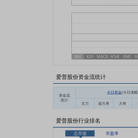
RSI
KDJ
MACD
W%R
DMI
B
爱普股份资金流统计
今日资金
(今日涨幅
资金流
统计
主力
超大单
大单
爱普股份行业排名
总市值
市盈率