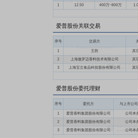
变化的市场环境中更有能力把握业务机会，
1
12.50
400万~800万
1.
要点14：
出售控股子公司浙江比欧股权
第五届董事会第五次会议和第五届监事会第
爱普股份关联交易
工业有限公司(以下简称“浙江比欧”、“目标公
协议》,经各方协商一致,本次股权转让价格为
序号
交易方
4,450 万元及相应利息。根据《股权转让协
1
王胜
其
以及浙江比欧按照协议约定向爱普股份偿还的
2
上海傲罗迈香料技术有限公司
其
3
上海宝立食品科技股份有限公司
其
爱普股份委托理财
序号
委托方
与上市公司
1
爱普香料集团股份有限公司
公司本
2
爱普香料集团股份有限公司
公司本
3
爱普香料集团股份有限公司
公司本