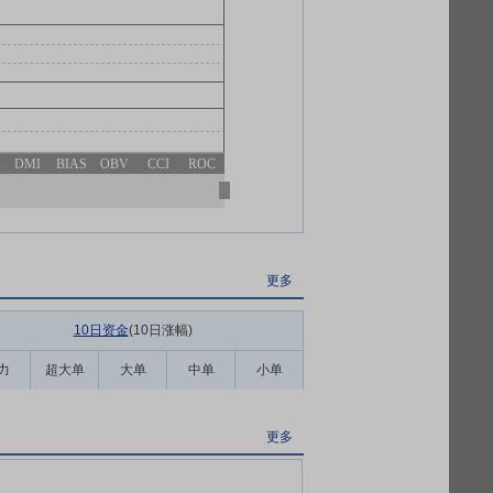
R
DMI
BIAS
OBV
CCI
ROC
更多
10日资金
(10日涨幅
)
力
超大单
大单
中单
小单
更多