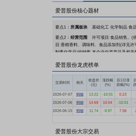
爱普股份核心题材
要点1：
所属板块
基础化工 化学制品 食
要点2：
经营范围
许可项目:食品销售。
目:香精香料、调味料、食品添加剂(详见
制毒化学品)的销售,本企业自产产品及相关
须经批准的项目外,凭营业执照依法自主开展
爱普股份龙虎榜单
要点3：
香精、香料和食品配料的研发、制
括：香精（含食用香精和日用香精）、香料
收盘价
涨跌幅
后1日涨
交易时间
相关
黄油、奶酪、稀奶油、乳铁蛋白、乳清蛋白
(元)
(%)
跌幅(%)
跌
要点4：
香料香精行业
据中国香料香精化妆
2026-07-07
明细
13.22
-10.01
0.23
稳健发展态势；全年总产量为63.3万吨，其
2026-07-06
明细
14.69
10.04
-10.01
产量与销售额上均占据行业主导地位。未来
2026-06-15
明细
11.74
-9.97
7.58
将保持稳定提升。
要点5：
食品配料行业
现代化食品制造业
爱普股份大宗交易
自动化制造等方面尚存在一定差距，中高端