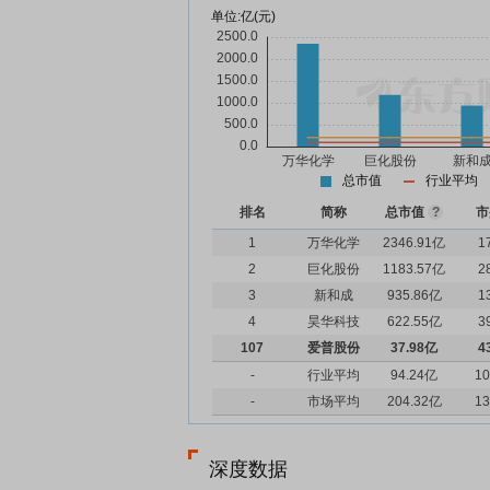
单位:
亿(元)
总市值
行业平均
排名
简称
总市值
?
市
1
万华化学
2346.91亿
1
2
巨化股份
1183.57亿
2
3
新和成
935.86亿
1
4
昊华科技
622.55亿
3
107
爱普股份
37.98亿
4
-
行业平均
94.24亿
10
-
市场平均
204.32亿
13
深度数据