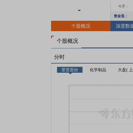
今开：
-
资金流：
个股概况
深度数
个股概况
分时
爱普股份
化学制品
大盘( 