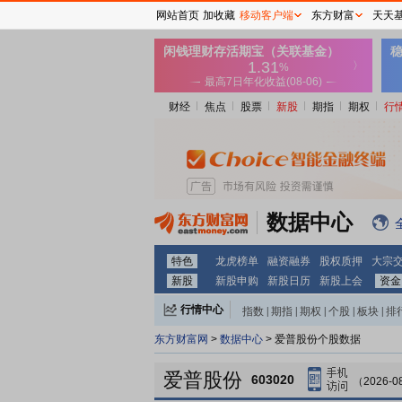
网站首页
加收藏
移动客户端
东方财富
天天
财经
焦点
股票
新股
期指
期权
行
数据中心
特色
龙虎榜单
融资融券
股权质押
大宗
新股
新股申购
新股日历
新股上会
资金
行情中心
指数
|
期指
|
期权
|
个股
|
板块
|
排
东方财富网
>
数据中心
> 爱普股份个股数据
爱普股份
603020
（2026-0