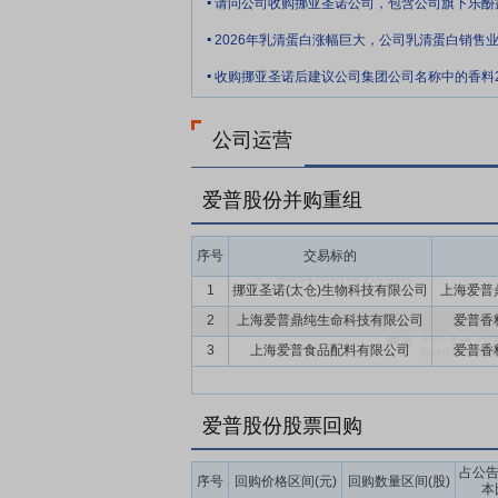
溶性的柑桔类香精的生产方法”和3项实用
.
点新产品”、“国家重点新产品”和“上海
.
发团队和丰富的配方储备需要长期的人力、
收购挪亚圣诺后建议公司集团公司名称中的香料
要点10：
客户服务优势
公司营销网络布
研发人员共同组成一支专业的客户服务团队
公司运营
态，帮助其优化产品选择、区域规划，优化
爱普股份并购重组
要点11：
优质客户优势
下游消费领域品
保持产品独特的香气以及口感，通常不会轻
认证体系，需要较长时间的考察和认证过程
序号
交易标的
司与下游乳品、饮料、休闲零食、烘焙、日
1
挪亚圣诺(太仓)生物科技有限公司
上海爱普
展的基石，推动公司不断提升研发、生产、
2
上海爱普鼎纯生命科技有限公司
爱普香
要点12：
品牌资源优势
经过三十年的发
3
上海爱普食品配料有限公司
爱普香
食用香精生产企业之一和名列前茅的香精香
名商标，2009年被国家工商行政管理总
爱普股份股票回购
牌竞争力。
要点13：
融资渠道优势
香精香料、食品
占公
序号
回购价格区间(元)
回购数量区间(股)
槛。公司自2015年上市以来始终保持稳
本