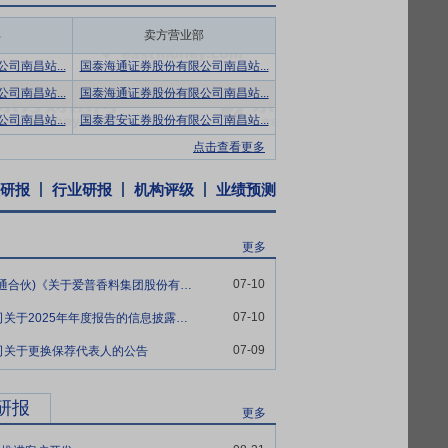
头中国门店的工业巧克力需求目前主要依靠
部
卖方营业部
司南昌站...
国泰海通证券股份有限公司南昌站...
下游乳品、饮料、休闲零食、烘焙等消费企
司南昌站...
国泰海通证券股份有限公司南昌站...
计产品风味整体解决方案，优化客户体验，
司南昌站...
国泰君安证券股份有限公司南昌站...
、销售人员对市场的感性认知，有助于提升
展中的抗风险、抗周期能力。
点击查看更多
付能力、成本控制等方面建立起优势：自动
研报
行业研报
机构评级
业绩预测
参数，实时反映产品质量并快速定位问题，
提高公司产品交付能力，同时亦帮助公司降
更多
07-10
爱普股份:上会会计师事务所(特殊普通合伙)《关于爱普香料集团股份有限公司2025年年度报告的信息披露监管问询函》的回复
累了丰富的香精生产管理经验，制定了严格
lal、HACCP等认证，加之全面引入自动化生
07-10
爱普股份:爱普香料集团股份有限公司关于2025年年度报告的信息披露监管问询函的回复公告
效率，确保产品品质稳定性，强化快速研发
07-09
司关于更换保荐代表人的公告
推动产学研，专注于提取、合成、调配、应
研报
更多
火炬计划重点高新技术企业、上海市创新型企
用新型专利。公司利用发明专利“高浓度水