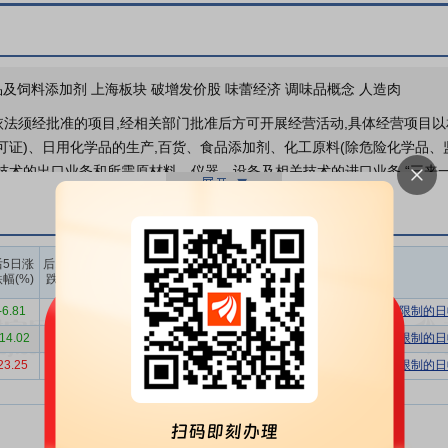
品及饲料添加剂 上海板块 破增发价股 味蕾经济 调味品概念 人造肉
(依法须经批准的项目,经相关部门批准后方可开展经营活动,具体经营项目
许可证)、日用化学品的生产,百货、食品添加剂、化工原料(除危险化学品
技术的出口业务和所需原材料、仪器、设备及相关技术的进口业务,“三来一
经营活动)
造和销售及食品配料贸易
公司主营业务为香精、香料和食品配料的研发
（含合成香料和天然香料）、食品配料（主要包括工业巧克力），同时经
上榜营业
上榜营业
上榜营业
后5日涨
后10日涨
部买入合
部卖出合
部买卖净
、牛奶蛋白等）等食品配料进口贸易业务。
幅(%)
跌幅(%)
计(万)
计(万)
额合计(万)
品工业协会产业研究中心数据，2024年，我国香料香精市场规模达465
-6.81
-24.89
4241.42
6820.47
-2579.05
有价格涨跌幅限制的日
中细分品类表现清晰，香料产量24.5万吨，对应销售额186亿元；香精产量
-14.02
-34.51
4757.95
4782.41
-24.46
有价格涨跌幅限制的日
，在中国经济持续增长、内部需求不断扩大的环境下，国内香料香精行业
23.25
20.10
6339.85
6016.61
323.24
有价格涨跌幅限制的日
及连锁食品经营业需要现代化食品配料工业的配合。但由于国内食品配料
、高品质工业巧克力产业仍然落后于下游食品制造企业的需求，需要大量