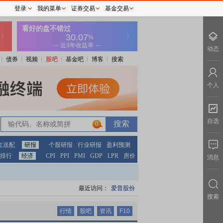
登录
我的菜单
证券交易
基金交易
动态
债券
视频
股吧
基金吧
博客
搜索
个人
自选
0
0
红送配
研报
个股研报
行业研报
盈利预测
排行
经济
CPI
PPI
PMI
GDP
LPR
房价
消息
最近访问：
爱普股份
搜索
行情
股吧
资讯
F10