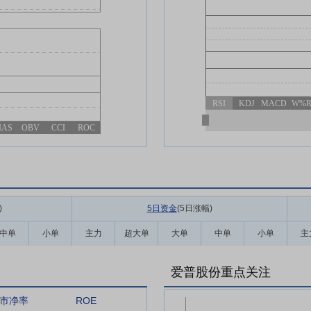
RSI
KDJ
MACD
W%
IAS
OBV
CCI
ROC
)
5日资金
(5日涨幅
)
中单
小单
主力
超大单
大单
中单
小单
主
爱普股份重点关注
市净率
ROE