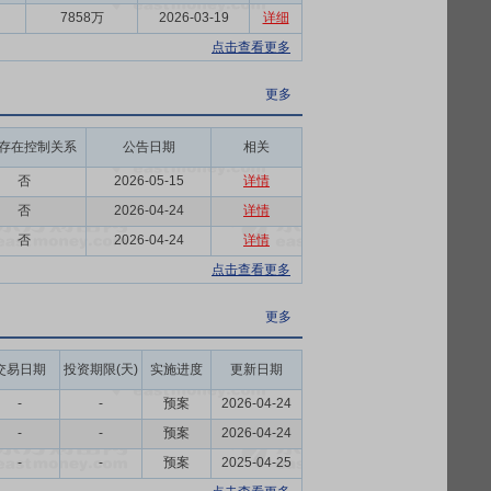
7858万
2026-03-19
详细
点击查看更多
“公司”)于 2023年 3 月 7 日召开公司
案》。爱普股份就出售所持比欧(浙江)食品
更多
”、“比个耶科技”)达成一致并签署《股权转让
司按照协议约定向爱普股份偿还债务本金人民币
存在控制关系
公告日期
相关
%股权转让款人民币 3,225.765 万元
否
2026-05-15
详情
让的工商变更登记手续。
否
2026-04-24
详情
否
2026-04-24
详情
点击查看更多
更多
交易日期
投资期限(天)
实施进度
更新日期
-
-
预案
2026-04-24
-
-
预案
2026-04-24
-
-
预案
2025-04-25