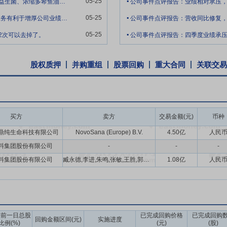
05-25
请问公司收购挪亚圣诺公司，包含公司旗下乐酚益生菌、浓缩多希鱼油、乐酚鱼油胶囊、分
公司事件点评报告：业绩相对承压
新型专利生产的“高浓度水溶性柑桔类香精”改变了我国高浓度水溶性柑桔类
.
05-25
2026年乳清蛋白涨幅巨大，公司乳清蛋白销售业务有利于增厚公司业绩吗？
公司事件点评报告：营收同比修复
市自主创新产品”。目前公司拥有3万多份香精配方，是公司香精产品的技术
.
物力投入，能有效提升产品开发效率，提高对客户定制化开发需求的响应
05-25
2次可以去掉了。
公司事件点评报告：四季度业绩承
局于国内沿海重要港口和部分重点二线城市，可辐射国内大部分地区，同
，为下游客户提供及时、精准、快速的服务。凭借丰富的行业经验，公司
股权质押
并购重组
股票回购
重大合同
关联交易
客户体验，助力客户发展。
牌方为满足消费者的多元化需求通常与公司合作定制开发配方。一旦消费
易更换上游香精供应商，形成固定品牌效应。而且，大型的消费品牌客户
，确定合作后在较长时间内会保持稳定。凭借产品的高品质保障、快速研
买方
卖方
交易金额(元)
币种
化、烟草等消费领域龙头品牌客户建立起牢固的合作关系。此类客户持续
鼎纯生命科技有限公司
NovoSana (Europe) B.V.
4.50亿
人民
服务等综合能力，帮助公司保持良性发展循环。
料集团股份有限公司
-
-
-
展，公司已成长为国内香精香料行业知名企业之一，树立了“爱普”品牌在
料集团股份有限公司
臧永德,李进,朱鸣,张敏,王胜,郭英哲
1.08亿
人民
料生产企业，是为数不多的能与外资同台竞争的香精香料民族品牌中的一
局商标局认定为驰名商标。经过多年积累，“爱普”品牌已在市场中获得较强
配料行业在原料储备、设备投建、研发创新、营销网络与市场推广等方面
告前一日总股
已完成回购价格
已完成回购
回购金额区间(元)
实施进度
健的经营战略，资产负债率较低，偿债能力较强，相比于未上市的行业内竞
比例(%)
(元)
(股)