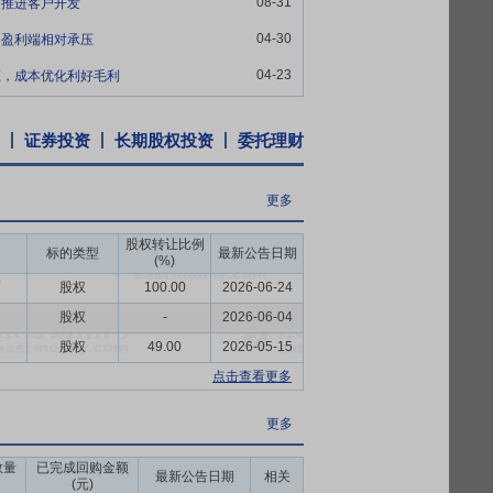
08-31
，推进客户开发
香精长期依靠进口的局面，被评为“上海市重
04-30
，盈利端相对承压
核心所在和公司竞争力的重要体现。优秀的研
速度。
04-23
压，成本优化利好毛利
时，公司配备了专业的销售团队，与公司的
能够协助客户提升产品认知、获取行业动
证券投资
长期股权投资
委托理财
者认可生产出的终端产品，下游生产企业为
更多
对香精香料、食品配料供应商有较为严格的
股权转让比例
发生产交付能力、有竞争力的成本优势，公
标的类型
最新公告日期
(%)
稳定的产品开发和订单需求成为公司业务发
币
股权
100.00
2026-06-24
股权
-
2026-06-04
国内香精香料行业的重要地位，是国内最大的
币
股权
49.00
2026-05-15
员。“爱普”商标连续多年被认定为上海市著
点击查看更多
的品牌力和认可度，帮助公司建立起较强的品
更多
都需要较大的资金投入，具有较高的资金门
数量
已完成回购金额
最新公告日期
相关
争对手，具备更强的融资能力，在不断发展
(元)