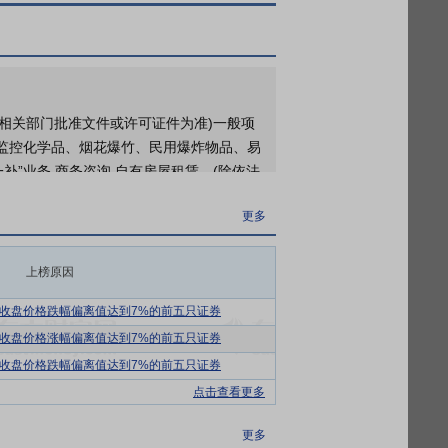
以相关部门批准文件或许可证件为准)一般项
、监控化学品、烟花爆竹、民用爆炸物品、易
补”业务,商务咨询,自有房屋租赁。(除依法
更多
、制造和销售及食品配料贸易。主要产品包
营国际知名品牌的乳制品（主要包括奶粉、
上榜原因
亿元，较上年同比增长5.9%，行业整体保持
收盘价格跌幅偏离值达到7%的前五只证券
38.8万吨，销售额279亿元，香精品类在
收盘价格涨幅偏离值达到7%的前五只证券
在企业规模、产品质量和销售额等各方面均
收盘价格跌幅偏离值达到7%的前五只证券
点击查看更多
制造业水平与国际领先企业在产能、品质及
更多
进口。首先，国内现代化食品工业近年来发