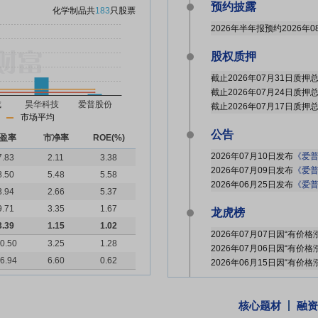
预约披露
化学制品
共
183
只股票
2026年半年报预约2026年0
股权质押
市场平均
公告
盈率
市净率
ROE(%)
2026年07月10日发布
《爱普股份:上会
7.83
2.11
3.38
2026年07月09日发布
《爱普股
8.50
5.48
5.58
2026年06月25日发布
《爱普股
3.94
2.66
5.37
9.71
3.35
1.67
龙虎榜
3.39
1.15
1.02
0.50
3.25
1.28
6.94
6.60
0.62
分红送配
核心题材
融资