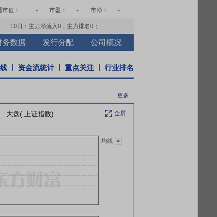
通市值：
-
市盈：
-
市净：
-
10日：主力净流入
0
，主力排名
0
；
财务数据
发行分配
公司概况
K线
资金流统计
重点关注
行业排名
更多
大盘( 上证指数)
全屏
均线