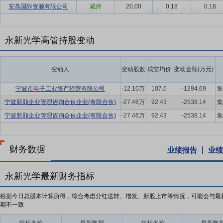
安高国际资源有限公司
减持
20.00
0.18
0.18
永新光学高管持股变动
变动人
变动股数
成交均价
变动金额(万元)
宁波市电子工业资产经营有限公司
-12.10万
107.0
-1294.69
集
宁波新颢企业管理咨询合伙企业(有限合伙)
-27.46万
92.43
-2538.14
集
宁波新颢企业管理咨询合伙企业(有限合伙)
-27.46万
92.43
-2538.14
集
财务数据
业绩报告
业绩
永新光学最新财务指标
根据今日总股本计算所得，综合考虑分红送转、增发、新股上市等情况，可能会与最
期不一致