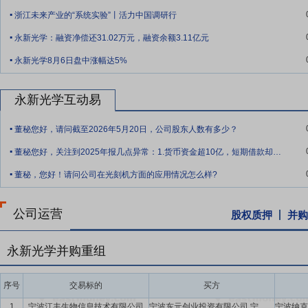
.
的车型已快速覆盖不同价位，比亚迪、吉利、蔚来、理想、小米等品牌发
浙江未来产业的“系统实验”丨活力中国调研行
.
的10亿美元增长至2029年的36亿美元，对应2025-2029年的年复合
永新光学：融资净偿还31.02万元，融资余额3.11亿元
装机量达275.6万颗，同比增长120%，禾赛以41.35%的份额位居第一
.
车制造商均入局。机器人领域，割草机器人、除雪机器人、矿山车、物
永新光学8月6日盘中涨幅达5%
要点10：
医疗光学行业
随着全球人口增长、社会老龄化程度提高，全
永新光学互动易
镜、内窥镜等方面的市场需求快速增长。但是国内的医疗光学器械厂商以
.
2026全球及中国手术显微镜行业研究及十四五规划分析报告》统计，
董秘您好，请问截至2026年5月20日，公司股东人数有多少？
业凭借其先发优势和成熟的技术优势，占据了我国内窥镜市场的大部分
.
已经发展百年以上，技术水平、市场布局和商业模式均远领先于我国企业
董秘您好，关注到2025年报几点异常：1.货币资金超10亿，短期借款却大增135
.
国务院审议通过的《医疗装备产业高质量发展行动计划（2023－20
董秘，您好！请问公司在光刻机方面的应用情况怎么样?
要点11：
光刻机行业
随着半导体产业在人工智能等新需求的推动下持
RESEARCHANDMARKETS统计，半导体光刻设备市场规模预计2025年
公司运营
股权质押
并购
率为7.38%。
要点12：
半导体量检测设备行业
随着半导体制程不断演进，产品制程
永新光学并购重组
量上进一步提升。根据FortuneBusinessInsights数据，2025
元，复合年增长率为7.20%。亚太地区在半导体计量和检测设备市场占据主
序号
交易标的
买方
要点13：
技术研发优势
公司是中国光学显微镜及精密光学元组件龙头
1
宁波江丰生物信息技术有限公司
宁波东元创业投资有限公司,宁波永新光学股份有限公司