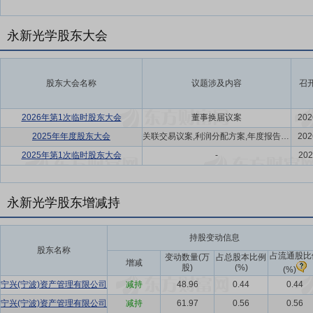
永新光学股东大会
股东大会名称
议题涉及内容
召
2026年第1次临时股东大会
董事换届议案
202
2025年年度股东大会
关联交易议案,利润分配方案,年度报告(摘要)议案
202
2025年第1次临时股东大会
-
202
永新光学股东增减持
持股变动信息
股东名称
占流通股比
变动数量(万
占总股本比例
增减
股)
(%)
(%)
宁兴(宁波)资产管理有限公司
减持
48.96
0.44
0.44
宁兴(宁波)资产管理有限公司
减持
61.97
0.56
0.56