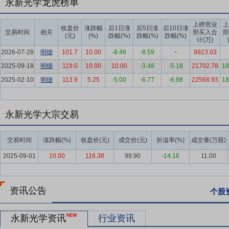
永新光学龙虎榜单
较小。由于世界各国政府和企业对生命科学研究的重视，加大对显微镜等科学仪
间将达到47.29亿美元，2030年将达到67.57亿美元，2025–2030年
上榜营业
上
收盘价
涨跌幅
后1日涨
后5日涨
后10日涨
交易时间
相关
部买入合
部
(元)
(%)
跌幅(%)
跌幅(%)
跌幅(%)
要点6：
条码扫描仪行业
作为自动识别技术工具，条码扫描仪广泛应
计(万)
仪、固定式POS扫描器和工业类扫描器。随着全球电子商务、工业自
2026-07-28
明细
101.7
10.00
-8.46
-8.59
-
9923.03
长周期。据technavio发布的《条码扫描仪市场分析报告（2025年5月）
2025-09-18
明细
119.0
10.00
10.00
-3.48
-5.18
21702.78
18
元，2024年至2029年的复合年增长率为9%。条码扫描仪市场品牌
2025-02-10
明细
113.9
5.25
-5.00
-6.77
-6.88
22568.93
18
流、工业、服务机构等对扫描设备识别速度、准确率、耐用性要求更高
制造能力，条码扫描光学元组件出货量位居全球头部，已建立起显著的
永新光学大宗交易
要点7：
机器视觉行业
机器视觉通过获取、提取和处理图像信息，为
的关键分支，机器视觉正成为推动制造业智能化转型的核心基础设施。
交易时间
涨跌幅(%)
收盘价(元)
成交价(元)
折溢率(%)
成交量(万股)
端制造与质检核心环节。据GGII统计和预测，2025年全球机器视觉市场规模
士凭借技术领先优势主导全球市场，随着智慧物流、工业4.0的快速发
2025-09-01
10.00
116.38
99.90
-14.16
11.00
要点8：
车载摄像头行业
车载摄像头是汽车传感核心，是高级驾驶辅助
消费者行车安全意识的提高，车载应用进入快速增长期。根据Researchan
资讯公告
个股
232亿美元，复合增长率为12.5%。中商产业研究院数据显示，2025
望突破1,000亿元，出货量突破3亿颗。
永新光学资讯
行业资讯
要点9：
车载激光雷达行业
激光雷达是ADAS进阶设备与自动驾驶的