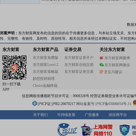
国家级制造业单项冠军示范企业、中国仪器仪表行业协会
长单位、光学仪器分会理事长单位和光学显微镜国家标准
位,主导ISO9345显微镜国际标准制定。公司建有国家级企
中心和博士后科研工作站,与国内多所著名高校建立了稳定
数据
研合作关系,与浙江大学共建浙大宁波研究院光电分院。公
于生命科学、医疗光学和工业检测领域等科学仪器产品高端
郑重声明：
东方财富网发布此信息的目的在于传播更多信息，与本站立场无关。东方
为物联网、自动驾驶、工业自动化、人工智能和专业影像
性、完整性、有效性、及时性、原创性等。相关信息并未经过本网站证实，不对您构
产业提供核心光学元组件。公司拥有NOVEL、NEXCOPE
等自主品牌,是国内知名院校、科研院所、医疗机构及国际
东方财富
东方财富产品
证券交易
关注东方财富
业蔡司、徕卡、尼康、捷普、斑马、霍尼韦尔和康耐视的
东方财富免费版
东方财富证券开户
东方财富网微博
应商。公司多次参与国家重大工程和项目,承制的我国首台“
东方财富Level-2
东方财富在线交易
微实验仪”入驻中国空间站,为“嫦娥”工程制造多款光学镜头,
东方财富网微信
三五、十四五国家重大科学仪器专项,获国家技术发明二等
东方财富策略版
东方财富证券交易
意见与建议
2018年9月,公司在上交所A股主板上市,股票代码603297。
妙想投研助理
扫一扫下载
Choice金融终端
APP
信息网络传播视听节目许可证：0908328号 经营证券期货业务许可证编号：91310
沪ICP证:沪B2-20070217
网站备案号:沪ICP备05006054号-11
关于我们
可持续发展
广告服务
供应商平台