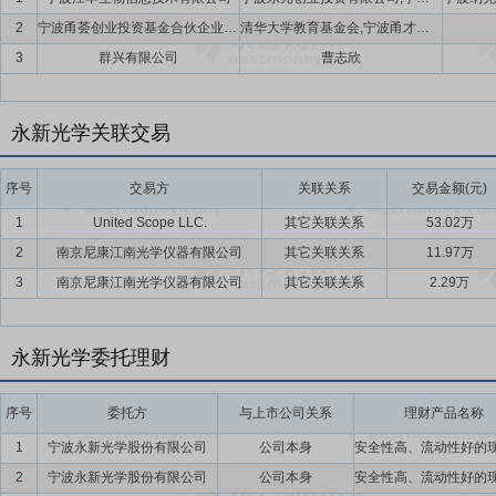
为主，合资并购为辅的发展基调，以技术为引领，形成多融专精的研发战
2
宁波甬荟创业投资基金合伙企业(有限合伙)(暂定名)
清华大学教育基金会,宁波甬才股权投资合伙企业(有限合伙),罗培栋,徐立,宁波永勤新越股权投资合伙企业(有限合伙),上海汇勤股权投资管理有限公司,宁波通鄞数智股权投资合伙企业(有限合伙),宁波汇馨股权投资合伙企业(有限合伙),宁波市甬元投资基金有限公司,宁波永新光学股份有限公司
中学”（开展产学研合作），再到“项目中学”（承接国家重大研发项目
3
群兴有限公司
曹志欣
术中心、博士后科研工作站等5个创新平台为核心主体，以国内高校、科
创新发展注入不竭动力。
永新光学关联交易
要点14：
产品品质及管理体系优势
公司在光学精密制造领域的生产技
一流的进口光学加工、镀膜设备和检测设备，确保产品优异品质。建立了完整
序号
ISO13485医疗器械质量管理体系、GB/T29490知识产权管理体系、I
交易方
关联关系
交易金额(元)
合作伙伴）认证。
1
United Scope LLC.
其它关联关系
53.02万
要点15：
2
南京尼康江南光学仪器有限公司
优质客户资源
凭借在光学行业的经营与资源积累，公司在国
其它关联关系
11.97万
企业开展合作。经过数十年的发展，公司积累了一批优质的客户，与蔡
3
南京尼康江南光学仪器有限公司
其它关联关系
2.29万
建立长期战略合作。通过与这些企业的合作可以使得公司保持高水准的
要点16：
自愿锁定股份
自公司股票上市之日起三十六个月内,不转让
永新光学委托理财
间接持有的该部分股份。
要点17：
股利分配
公司上市后将在足额计提法定公积金、任意公积金
序号
委托方
与上市公司关系
理财产品名称
以现金方式累计分配的利润不少于该年实现的年均可分配利润的10%。
1
宁波永新光学股份有限公司
公司本身
要点18：
稳定股价措施
公司首次公开发行股票并上市后三年内,如公
2
宁波永新光学股份有限公司
公司本身