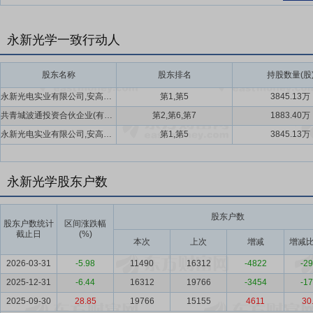
永新光学一致行动人
股东名称
股东排名
持股数量(股
永新光电实业有限公司,安高国际资源有限公司
第1,第5
3845.13万
共青城波通投资合伙企业(有限合伙),宁波新颢企业管理咨询合伙企业(有限合伙),毛磊
第2,第6,第7
1883.40万
永新光电实业有限公司,安高国际资源有限公司
第1,第5
3845.13万
永新光学股东户数
股东户数
股东户数统计
区间涨跌幅
截止日
(%)
本次
上次
增减
增减比
2026-03-31
-5.98
11490
16312
-4822
-29
2025-12-31
-6.44
16312
19766
-3454
-17
2025-09-30
28.85
19766
15155
4611
30