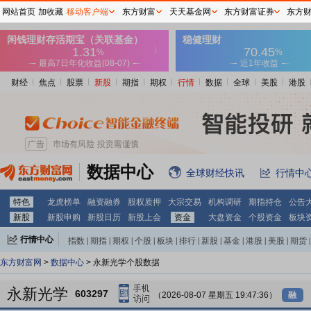
网站首页
加收藏
移动客户端
东方财富
天天基金网
东方财富证券
东方
财经
焦点
股票
新股
期指
期权
行情
数据
全球
美股
港股
数据中心
全球财经快讯
行情中
特色
龙虎榜单
融资融券
股权质押
大宗交易
机构调研
期指持仓
公告
新股
新股申购
新股日历
新股上会
资金
大盘资金
个股资金
板块
行情中心
指数
|
期指
|
期权
|
个股
|
板块
|
排行
|
新股
|
基金
|
港股
|
美股
|
期货
|
外汇
|
黄金
|
自选股
|
自选基金
东方财富网
>
数据中心
> 永新光学个股数据
永新光学
603297
（2026-08-07 星期五 19:47:36）
融