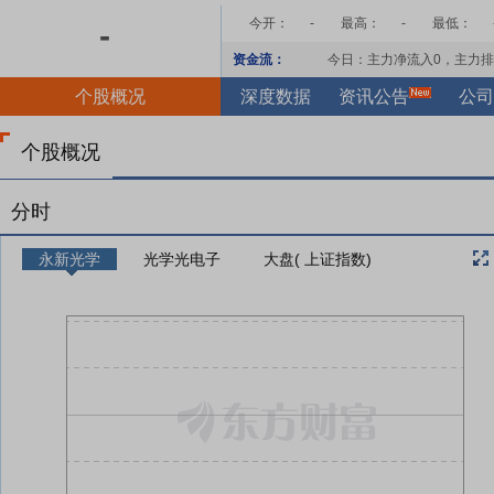
今开：
-
最高：
-
最低：
-
资金流：
今日：主力净流入
0
，主力排
个股概况
深度数据
资讯公告
公司
个股概况
分时
永新光学
光学光电子
大盘( 上证指数)