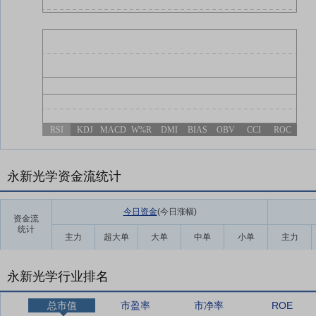
RSI
KDJ
MACD
W%R
DMI
BIAS
OBV
CCI
ROC
永新光学资金流统计
今日资金
(今日涨幅
)
资金流
统计
主力
超大单
大单
中单
小单
主力
永新光学行业排名
总市值
市盈率
市净率
ROE