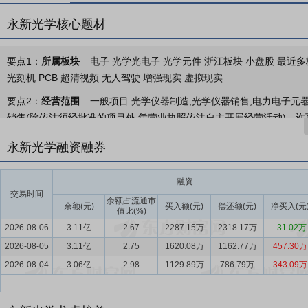
永新光学核心题材
要点1：
所属板块
电子 光学光电子 光学元件 浙江板块 小盘股 最近多
光刻机 PCB 超清视频 无人驾驶 增强现实 虚拟现实
要点2：
经营范围
一般项目:光学仪器制造;光学仪器销售;电力电子元
销售(除依法须经批准的项目外,凭营业执照依法自主开展经营活动)。许
项目,经相关部门批准后方可开展经营活动,具体经营项目以审批结果为准
永新光学融资融券
要点3：
科学仪器
在科学仪器方面，公司是国家级制造业单项冠军示
大，但长期被外国企业垄断。过去20余年，公司以OEM、产学研合作
融资
年，公司高端显微镜高速发展，已实现超过5%的国产化替代，市场份额
交易时间
余额占流通市
突破、实现自主可控的背景下，公司光学显微镜及医疗光学业务将加速
余额(元)
买入额(元)
偿还额(元)
净买入(元
值比(%)
致力于实现“在科学仪器与精密光学领域，成为全球信赖与尊重的卓越企
2026-08-06
3.11亿
2.67
2287.15万
2318.17万
-31.02万
2026-08-05
要点4：
核心光学元组件
3.11亿
在核心光学元组件方面，公司有近30年的
2.75
1620.08万
1162.77万
457.30万
学、半导体光学等领域，积累了众多细分行业世界龙头客户。目前，公
2026-08-04
3.06亿
2.98
1129.89万
786.79万
343.09万
宽。伴随人工智能、物联网、智能制造及半导体行业的快速发展，光学
要点5：
光学显微镜行业
显微镜是现代科技普遍使用的显微观测仪器