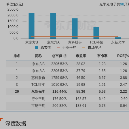
单位:
亿(元)
光学光电子
共
98
只
总市值
行业平均
市场平均
排名
简称
总市值
?
市盈率
市净率
ROE(%
1
京东方B
2206.53亿
28.02
1.23
1.26
1
京东方A
2206.53亿
37.79
1.65
1.26
2
惠科股份
1759.98亿
46.50
6.67
3.88
3
TCL科技
1010.92亿
19.98
1.61
2.47
29
永新光学
116.44亿
55.36
5.53
2.22
-
行业平均
176.50亿
168.57
6.42
-0.60
-
市场平均
206.82亿
138.61
6.73
0.64
深度数据