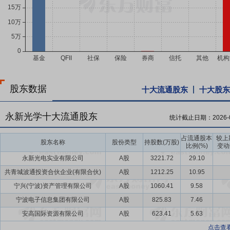
股东数据
十大流通股东
十大股东
永新光学十大流通股东
统计截止日期：
2026-
占流通股本
较上
股东名称
股份类型
持股数(万股)
比例(%)
变动
永新光电实业有限公司
A股
3221.72
29.10
共青城波通投资合伙企业(有限合伙)
A股
1212.25
10.95
宁兴(宁波)资产管理有限公司
A股
1060.41
9.58
宁波电子信息集团有限公司
A股
825.83
7.46
安高国际资源有限公司
A股
623.41
5.63
点击查