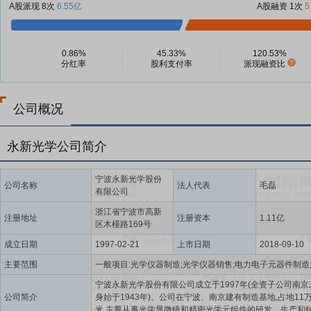
A股派现 8次
6.55亿
A股融资 1次
5
0.86%
45.33%
120.53%
分红率
股利支付率
派现融资比
公司概况
永新光学公司简介
宁波永新光学股份
公司名称
法人代表
毛磊
有限公司
浙江省宁波市高新
注册地址
注册资本
1.11亿
区木槿路169号
成立日期
1997-02-21
上市日期
2018-09-10
主要范围
宁波永新光学股份有限公司成立于1997年(全资子公司南京
公司简介
身始于1943年)。公司在宁波、南京建有制造基地,占地11
米,主要从事光学显微镜和精密光学元组件的研发、生产和销