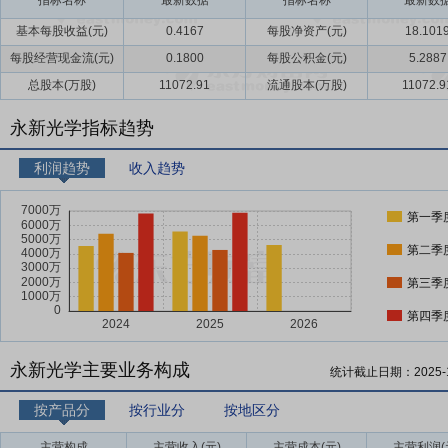
指标名称
最新数据
指标名称
最新数
基本每股收益(元)
0.4167
每股净资产(元)
18.101
每股经营现金流(元)
0.1800
每股公积金(元)
5.2887
总股本(万股)
11072.91
流通股本(万股)
11072.9
永新光学指标趋势
利润趋势
收入趋势
第一季
第二季
第三季
第四季
永新光学主要业务构成
统计截止日期：
2025-
按产品分
按行业分
按地区分
主营构成
主营收入(元)
主营成本(元)
主营利润(