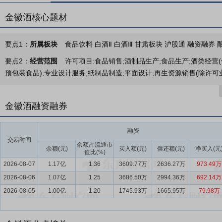
金徽酒核心题材
要点1：
所属板块
食品饮料 白酒Ⅱ 白酒Ⅲ 甘肃板块 沪股通 融资融券 
要点2：
经营范围
许可项目:食品销售;酒制品生产;食品生产;酒类经
预包装食品);专业设计服务;纸制品制造;平面设计;再生资源销售(除许
要点3：
白酒生产及销售
公司主营业务为白酒生产及销售，许可项目
后方可开展经营活动）。一般项目：食品销售（仅销售预包装食品）；
金徽酒融资融券
法律法规非禁止或限制的项目）。
要点4：
行业背景
2025年1-6月，全国规模以上企业白酒（折65度，
融资
交易时间
转型、存量竞争”三期叠加的深度调整期，规模以上白酒企业的产量有所
余额占流通市
余额(元)
买入额(元)
偿还额(元)
净买入(元
值比(%)
期，未来行业发展的战略重心聚焦三大关键词“强基、重构、立新”，强
2026-08-07
1.17亿
1.36
3609.77万
2636.27万
973.49万
完善、人才培育等八大“强基”工程；重构-重建渠道与消费场景、产品
2026-08-06
消费逻辑，行业底层逻辑从“规模扩张”转向“价值深耕”，消费需求从“量”
1.07亿
1.25
3686.50万
2994.36万
692.14万
2026-08-05
1.00亿
1.20
1745.93万
1665.95万
79.98万
要点5：
生态环境优势
生态资源是孕育优质白酒的摇篮。公司地处秦
的中心腹地，地接南北，承东启西，具有显著的南北过渡带多样性特征
史通道和中华酒脉传承的关键地带，是水土气生组合最佳的地带，为优