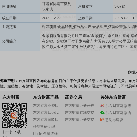
甘肃省陇南市徽县
注册地址
注册资本
5.07亿
伏家镇
成立日期
2009-12-23
上市日期
2016-03-10
主要范围
金徽酒股份有限公司以下简称“金徽酒”,中华祖脉在秦岭,秦
公司简介
有金徽。金徽酒厂位于陇南徽县,方圆有150平方公里原始森
陵江源头水从酒厂穿过,被认证为“世界美酒特色产区·中国
麓白酒之乡”。金徽酒源于西汉,盛于唐宋,誉满明清,自古以
“酒乡”之美誉。1951年,在“万盛魁”等知名白酒作坊基础上
方国营金徽酒厂,50至60年代金徽酒成为甘肃名酒,是全国
准国家商标注册的白酒品牌之一;70至90年代,推出陇南春,
数据
北名酒,是全国建厂最早的中华老字号白酒酿造企业之一;201
金徽酒在上海证券交易所A股上市,迈入高速发展的新时期
郑重声明：
东方财富网发布此信息的目的在于传播更多信息，与本站立场无关。东方
人以“酿造生态酒,传递正能量”为使命,秉持“老老实实做人,
性、完整性、有效性、及时性、原创性等。相关信息并未经过本网站证实，不对您构
做事”的企业精神,遵循秦岭南麓的自然禀赋,践行生态酿造理
守独特的“三低工法”,酝酿出金徽酒“绵甜润雅,饮后轻松”的
东方财富
东方财富产品
证券交易
关注东方财富
格,荣获国家绿色食品认证。现在,金徽酒正以“布局全国,深耕
东方财富免费版
东方财富证券开户
东方财富网微博
重点突破”的发展路径,朝向“跻身中国白酒十强,打造中国白
东方财富Level-2
东方财富在线交易
品牌,建成中国大型白酒酿造基地”的战略目标迈进。
东方财富网微信
东方财富策略版
东方财富证券交易
意见与建议
妙想投研助理
扫一扫下载
Choice金融终端