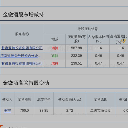
金徽酒股东增减持
持股变动信息
股东名称
占流通股比
变动数量(万
占总股本比例
增减
股)
(%)
(%)
甘肃亚特投资集团有限公司
增持
587.98
1.16
1.16
济南铁晟叁号投资合伙企业(有限合伙)
减持
232.39
0.46
0.46
甘肃亚特投资集团有限公司
增持
239.51
0.47
0.47
金徽酒高管持股变动
变动人
变动股数
成交均价
变动金额(万元)
变动原因
变动比
王宁
700.0
38.85
2.72
二级市场买卖
0.