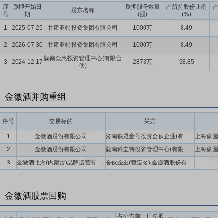
序
质押开始日
质押股份数量
占所持股份比例
酒股份有限公司第一期员工持股计划延期的议案》,同意将公司第一期员工持
股东名称
号
期
(股)
(%)
1
2025-07-25
甘肃亚特投资集团有限公司
1000万
8.49
2
2026-07-30
甘肃亚特投资集团有限公司
1000万
8.49
陇南众惠投资管理中心(有限合
3
2024-12-17
2873万
98.85
伙)
金徽酒并购重组
序号
交易标的
买方
1
金徽酒股份有限公司
济南铁晟叁号投资合伙企业(有限合伙)
2
金徽酒股份有限公司
陇南科立特投资管理中心(有限合伙)
3
金徽酒北方(内蒙古)品牌运营有限公司
合伙企业(暂定名),金徽酒股份有限公司
金徽酒股票回购
占公告前一日总股