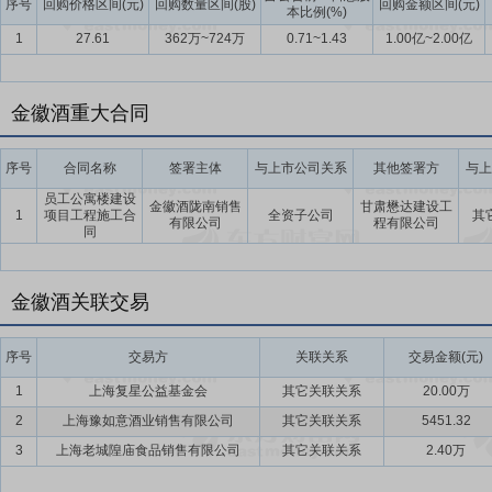
序号
回购价格区间(元)
回购数量区间(股)
回购金额区间(元)
本比例(%)
1
27.61
362万~724万
0.71~1.43
1.00亿~2.00亿
金徽酒重大合同
序号
合同名称
签署主体
与上市公司关系
其他签署方
与上
员工公寓楼建设
金徽酒陇南销售
甘肃懋达建设工
1
项目工程施工合
全资子公司
其
有限公司
程有限公司
同
金徽酒关联交易
序号
交易方
关联关系
交易金额(元)
1
上海复星公益基金会
其它关联关系
20.00万
2
上海豫如意酒业销售有限公司
其它关联关系
5451.32
3
上海老城隍庙食品销售有限公司
其它关联关系
2.40万