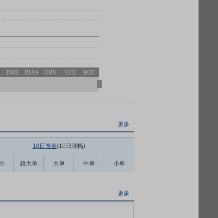
R
DMI
BIAS
OBV
CCI
ROC
更多
10日资金
(10日涨幅
)
力
超大单
大单
中单
小单
更多