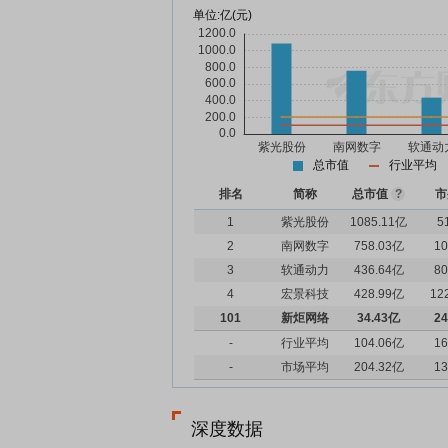
单位:
亿(元)
总市值
行业平均
排名
简称
总市值
?
市
1
紫光股份
1085.11亿
5
2
南网数字
758.03亿
10
3
软通动力
436.64亿
80
4
宏景科技
428.99亿
12
101
新炬网络
34.43亿
24
-
行业平均
104.06亿
16
-
市场平均
204.32亿
13
深度数据