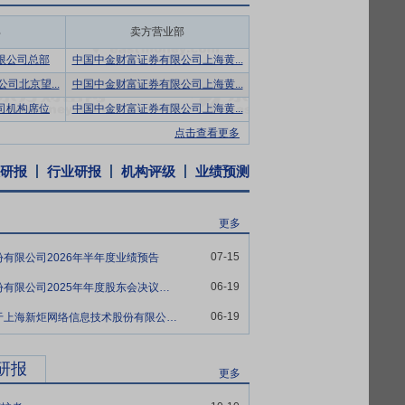
布的《中国智能运维实践年度报告（2023-
ITOA）领域的市场年均复合增长率预计为9.8%。这表明
部
卖方营业部
的IT运维解决方案。2025年7月，大数据
限公司总部
中国中金财富证券有限公司上海黄...
不断增强，预计到2027年，中国数据库市
司北京望...
中国中金财富证券有限公司上海黄...
据库运维服务需求，与此同时也对运维服务技术
司机构席位
中国中金财富证券有限公司上海黄...
点击查看更多
海、杭州四地高效协同的研发矩阵。在技术
极具竞争力的技术护城河。在基础设施底座
研报
行业研报
机构评级
业绩预测
容解决方案的核心能力。报告期内，公司及子
entracing链路追踪业务调用链的方法”
更多
用平台软件V1.0”等8项软件著作权。截至
07-15
有限公司2026年半年度业绩预告
化，积极拓宽人才引进渠道，不断加强研发
06-19
新炬网络:上海新炬网络信息技术股份有限公司2025年年度股东会决议公告
共计1256人，占在职员工总数的比例达
06-19
新炬网络:上海市方达律师事务所关于上海新炬网络信息技术股份有限公司2025年年度股东会的法律意见书
实践经验丰富、专业能力全面、人员配置合理、团
研报
更多
术栈IT综合运维服务能力的智能运维服务
能运维产品组合和大规模云原生场景产品化