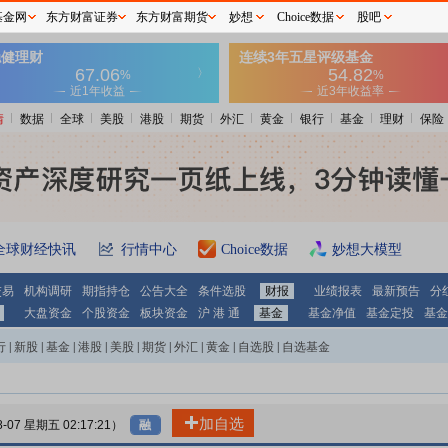
基金网
东方财富证券
东方财富期货
妙想
Choice数据
股吧
情
数据
全球
美股
港股
期货
外汇
黄金
银行
基金
理财
保险
全球财经快讯
行情中心
Choice数据
妙想大模型
交易
机构调研
期指持仓
公告大全
条件选股
财报
业绩报表
最新预告
分
大盘资金
个股资金
板块资金
沪 港 通
基金
基金净值
基金定投
基金
行
|
新股
|
基金
|
港股
|
美股
|
期货
|
外汇
|
黄金
|
自选股
|
自选基金
加自选
8-07 星期五 02:17:21）
融