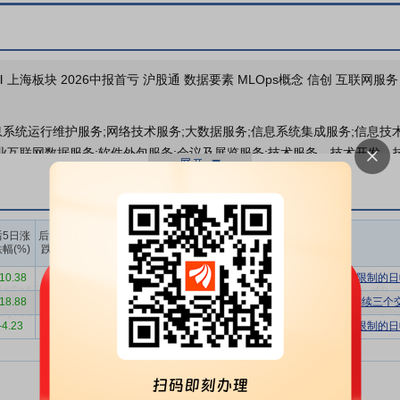
业绩报表
务Ⅲ 上海板块 2026中报首亏 沪股通 数据要素 MLOps概念 信创 互联网
公司投资
息系统运行维护服务;网络技术服务;大数据服务;信息系统集成服务;信息技
业互联网数据服务;软件外包服务;会议及展览服务;技术服务、技术开发、
分红送配
计算机及通讯设备租赁;计算机软硬件及辅助设备批发;计算机软硬件及辅助
展经营活动)
委托理财
维及运营解决方案：基于客户的需求，为客户的信息化、数字化和智能化
上榜营业
上榜营业
上榜营业
后5日涨
后10日涨
部买入合
部卖出合
部买卖净
发服务三小类。
幅(%)
跌幅(%)
计(万)
计(万)
额合计(万)
件及服务销售：向客户的IT数据中心等IT基础设施提供国内外各厂商的软
-10.38
-12.61
6123.45
16537.40
-10413.95
有价格涨跌幅限制的日
-18.88
-21.88
31290.92
23529.44
7761.48
非ST、*ST和S证券连续三
剧及智能内容的制作和营销业务：通过传统或智能的方式对短剧进行制作
-4.23
-4.23
6910.72
10452.47
-3541.75
有价格涨跌幅限制的日
发。
技术架构和系统软件的规模和数量不断增加，数字基础设施日趋庞杂，其核
地位持续提升，重要性不断增强，IT运维需求亦不断加大。根据全国信息