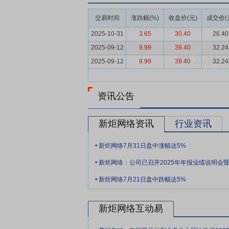
员会下属智能运维国家标准编制组（Informatio
2024）》，2021年至2025年间，IT运维分析相
交易时间
涨跌幅(%)
收盘价(元)
成交价(
人工智能技术的发展和应用使智能运维（AI
2025-10-31
3.65
30.40
26.40
技术标准推进委员会（CCSA）发布的《数
2025-09-12
9.99
39.40
32.24
场总规模达到837.42亿元，市场年复合
2025-09-12
9.99
39.40
32.24
提出了更高的要求。
要点7：
研发及专业技术能力优势
公司坚
布局上，公司紧跟行业前沿，前瞻性部署人
资讯公告
层面，公司已实现从操作系统、服务器到中
公司新取得“一种基于重叠字符权重的自发现采
新炬网络资讯
行业资讯
等3项发明专利；新取得“新炬营销活动自动化平
.
2025年末，公司及下属子公司所拥有的发
新炬网络7月31日盘中涨幅达5%
.
要点8：
专业人才优势
公司高度重视高水
.
和技术人员储备，着力打造专业能力突出、结
新炬网络7月21日盘中跌幅达5%
86.38%，其中：专业研发人员511人、
队成员稳定的专业人才队伍已成为公司核心
新炬网络互动易
要点9：
运维支撑保障能力优势
公司长期
.
商。多年来，公司凭借成熟的产品研发能力