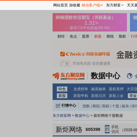
网站首页
加收藏
移动客户端
东方财富
天天
财经
焦点
股票
新股
期指
期权
行
数据中心
特色
龙虎榜单
融资融券
股权质押
大宗
新股
新股申购
新股日历
新股上会
资金
行情中心
指数
|
期指
|
期权
|
个股
|
板块
|
排
东方财富网
>
数据中心
> 新炬网络个股数据
新炬网络
605398
（2026-0