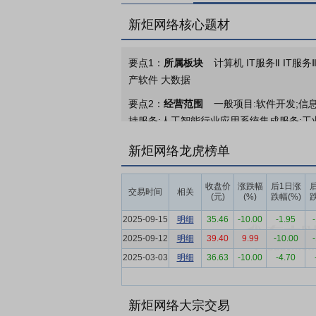
新炬网络核心题材
要点1：
所属板块
计算机 IT服务Ⅱ IT服
产软件 大数据
要点2：
经营范围
一般项目:软件开发;信
持服务;人工智能行业应用系统集成服务;工
计算机及办公设备维修;非居住房地产租赁;
新炬网络龙虎榜单
法须经批准的项目外,凭营业执照依法自主开
要点3：
智慧运维及运营解决方案
智慧运
收盘价
涨跌幅
后1日涨
交易时间
相关
度运营服务、专项工程服务、软件产品及开
(元)
(%)
跌幅(%)
跌
要点4：
原厂软硬件及服务销售
原厂软硬
2025-09-15
明细
35.46
-10.00
-1.95
2025-09-12
明细
39.40
9.99
-10.00
要点5：
短剧及智能内容的制作和营销
短
2025-03-03
明细
36.63
-10.00
-4.70
及利用智能化的产品实现短剧内容的精准分
要点6：
软件和信息技术服务业
企业IT
力持续提高。因此，IT运维管理的基础性
新炬网络大宗交易