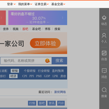
登录
我的菜单
证券交易
基金交易
动态
债券
视频
股吧
基金吧
博客
搜索
个人
自选
2
2
红送配
研报
个股研报
行业研报
盈利预测
排行
经济
CPI
PPI
PMI
GDP
LPR
房价
消息
最近访问：
新炬网络
搜索
行情
股吧
资讯
F10