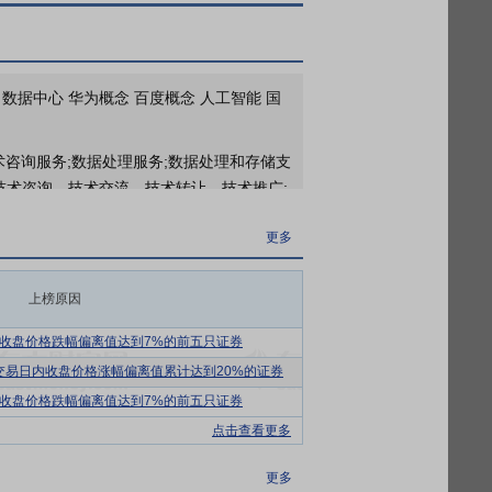
更多
2025年年报归属净利润1613万元，同比下降24.57%，基本每股收益0.1元
2026年一季报归属净利润313.4万元，同比下降42.61%，基本每股收益0.02元
服务 数据中心 华为概念 百度概念 人工智能 国
更多
2026年04月29日公布截止2025年12月31日长期股权投资7家公司，共计3.14亿元，本报告期内损益-142.39万元
术咨询服务;数据处理服务;数据处理和存储支
技术咨询、技术交流、技术转让、技术推广;
更多
设备零售;网络设备销售;软件销售。(除依
2026年04月29日公布2025年年报分红，分配方案：10派0.30元(含税)[预案]
更多
更多
提供智慧运维与运营解决方案，具体分为年
上榜原因
2026年02月10日公布上市公司于2025年07月30日认购招商银行点金系列看涨两层区间92天结构性存款 2000万元，预计年化收益率1.80%，投资期限92天
硬件及相关服务。
收盘价格跌幅偏离值达到7%的前五只证券
个交易日内收盘价格涨幅偏离值累计达到20%的证券
，并对短剧内容或短剧版权进行传统营销以
收盘价格跌幅偏离值达到7%的前五只证券
点击查看更多
心IT系统的连续性、安全性和可用性保障压
技术标准化技术委员会信息技术服务分技术委
更多