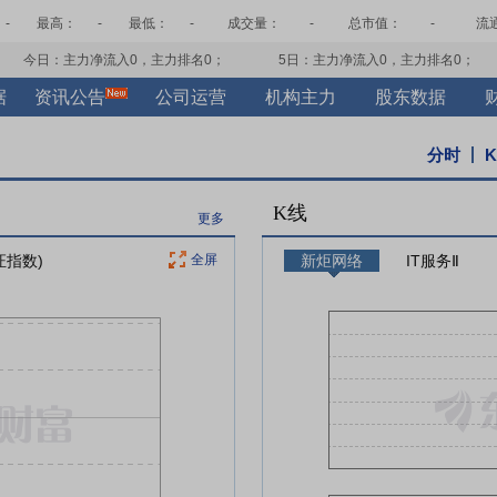
-
最高：
-
最低：
-
成交量：
-
总市值：
-
流
今日：主力净流入
0
，主力排名
0
；
5日：主力净流入
0
，主力排名
0
；
据
资讯公告
公司运营
机构主力
股东数据
分时
K线
更多
证指数)
全屏
新炬网络
IT服务Ⅱ