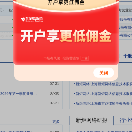
n Technology Service Standard，ITSS）2025年1月14日发
关软件（Information Technology Operation Analytics，
成交额/流通
元)
折溢率(%)
成交量(万股)
成交额(万元)
买方营业
市值(%)
Ops）市场在未来几年将继续保持强劲增长势头，为企业提供更智能、高效
-13.16
7.60
200.64
0.04%
国泰海通证券股份有
据库发展研究报告2025》显示，我国数据库产业规模持续扩大，创新能力
-18.17
9.00
290.16
0.05%
中信建投证券股份有限公
增长率（CAGR）为11.99%。数据库市场的蓬勃发展，催生了更多的数
-18.17
10.00
322.40
0.05%
国海证券股份有限公
持技术立业的发展理念，持续深化研发体系建设，构建了北京、广州、上
工智能与大数据技术栈，通过融合机器学习与高阶算法模型，成功构建起
个股资讯
行业资讯
公告
互动易
个股
间件及数据库的全栈异构适配，具备在复杂的客户IT环境中提供无缝兼
集指标映射方法”、“基于时间序列的多维度的智能告警压缩方法”及“基于Op
新炬网络公告
更多
台软件V1.0”、“新炬广告智能投放平台软件V1.0”及“ZnAiops智能应
.
明专利及软件著作权合计达298项。
07-31
新炬网络:上海新炬网络信息技术股份
.
平专业人才队伍建设，始终注重智能运维产品及服务专业团队的打造和优
07-30
新炬网络：公司已召开2025年年报业绩说明会暨2026年第一季度业绩暨现金分红说明会
.
构合理的人才梯队。截至2025年末，公司各类IT服务工程师和技术专家
07-21
十年以上从业人员482人，分别占在职员工总数的35.14%、33.15%。
竞争力之一。
新炬网络研报
行业
更多
聚焦IT数据中心运维产品及服务主业，是一家具备企业级云数据中心全技
.
、丰富的行业客户服务经验、完备的本地化服务及交付网络以及完善的智