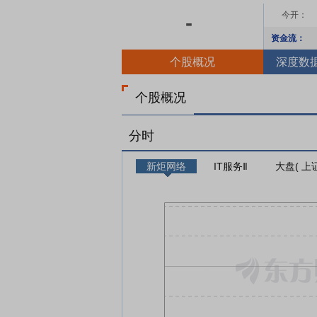
今开：
-
资金流：
个股概况
深度数
个股概况
分时
新炬网络
IT服务Ⅱ
大盘( 上