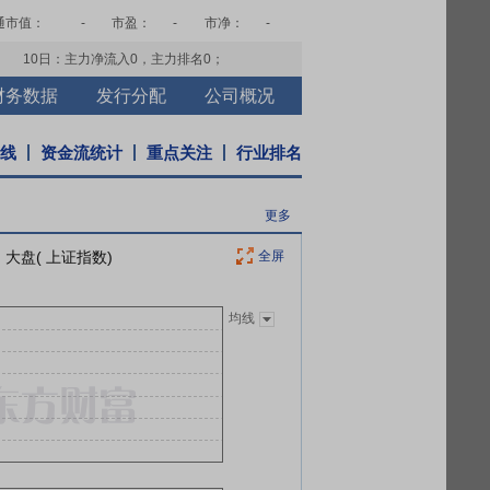
通市值：
-
市盈：
-
市净：
-
10日：主力净流入
0
，主力排名
0
；
财务数据
发行分配
公司概况
K线
资金流统计
重点关注
行业排名
更多
大盘( 上证指数)
全屏
均线