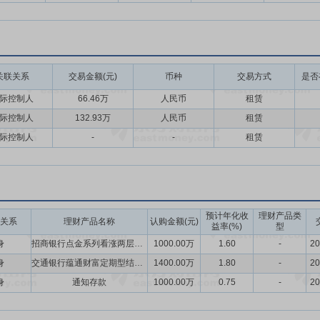
关联关系
交易金额(元)
币种
交易方式
是否
际控制人
66.46万
人民币
租赁
际控制人
132.93万
人民币
租赁
际控制人
-
-
租赁
预计年化收
理财产品类
关系
理财产品名称
认购金额(元)
益率(%)
型
身
招商银行点金系列看涨两层区间33天结构性存款
1000.00万
1.60
-
20
身
交通银行蕴通财富定期型结构性存款99天(挂钩汇率看涨)
1400.00万
1.80
-
20
身
通知存款
1000.00万
0.75
-
20