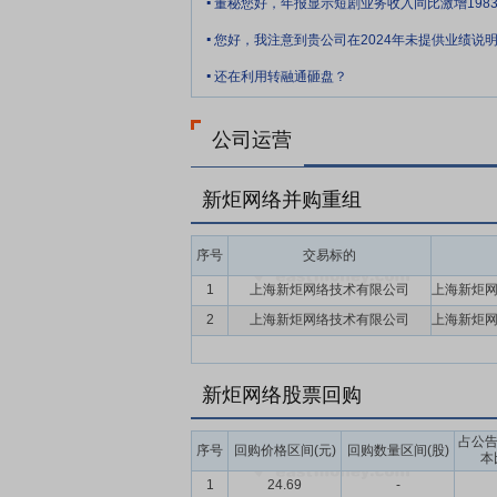
沉淀，已形成可适配和支撑大规模信创产品
.
富的运维实践。
.
还在利用转融通砸盘？
要点10：
市场及网络布局优势
公司立足
队，构建了完善有效的营销及服务网络，能
游客户分布广泛，已在电信、金融、政府、
公司运营
运维FASTER方法论”，积累了一批标
下游厂商、高校、科研单位等合作伙伴在行
新炬网络并购重组
应用进程。
要点11：
自愿锁定股份
自公司股票上市
序号
交易标的
间接持有的该部分股份。
1
上海新炬网络技术有限公司
要点12：
股利分配
在满足现金分红条件的
2
上海新炬网络技术有限公司
年以现金方式累计分配的利润不少于最近3
要点13：
稳定股价措施
公司首次公开发行
新炬网络股票回购
持股份、公司全体董事(独立董事除外)和
占公
序号
回购价格区间(元)
回购数量区间(股)
本
1
24.69
-