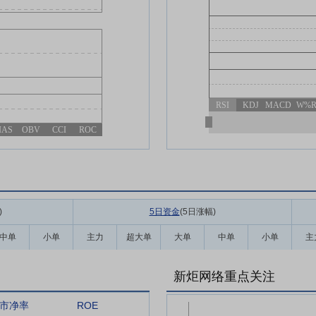
RSI
KDJ
MACD
W%
IAS
OBV
CCI
ROC
)
5日资金
(5日涨幅
)
中单
小单
主力
超大单
大单
中单
小单
主
新炬网络重点关注
市净率
ROE