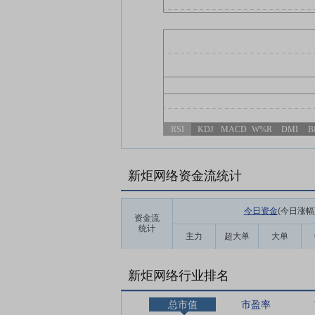
RSI
KDJ
MACD
W%R
DMI
B
新炬网络资金流统计
今日资金
(今日涨幅
资金流
统计
主力
超大单
大单
新炬网络行业排名
总市值
市盈率