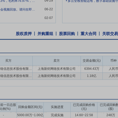
04-29
董秘您好，年报显示短剧业务收入同比激增19833%，毛利率76.97%，但该业务
多云全栈智能运维，数字基础设施
上线投产的运维保障能力，同时对于传统商用系统软件、开源软件、云计
06-22
您好，我注意到贵公司在2024年未提供业绩说明会视频回放。请问在即将举行的202
02-07
总部所在地上海，在北京、广州、杭州三个区域运营中心及全国二十余个
够快速响应客户需求，及时提供保障服务，有效进行业务拓展。作为多云
交通、能源及建筑等多个行业积累了优质客户。在人工智能、信创产业快
股权质押
并购重组
股票回购
重大合同
关联交易
杆案例和行业良好口碑，有力推动了公司在各行业的客户拓展与维护工作。此
业研究、标准制定、兼容性测试认证等方面加强合作，共同推进产业发展
之日起三十六个月内,不转让或者委托他人管理本次发行前本人直接及间接
买方
卖方
交易金额(元)
币种
上海新炬网络信息技术股份有限公司
上海新炬网络技术有限公司
6394.43万
人民
基础上,结合公司持续经营和长期发展,公司每年以现金方式分配的利润不少
上海新炬网络信息技术股份有限公司
上海新炬网络技术有限公司
1.18亿
人民
年实现的年均可分配利润的30%。
股票并上市后三年内,如公司股票收盘价格连续20个交易日低于最近一期
高级管理人员增持公司股票以及公司回购股份等措施来稳定股价。
告前一日总股
已完成回购价格
已完成回购
回购金额区间(元)
实施进度
比例(%)
(元)
(股)
-
5000.00万~1.00亿
完成实施
14.60~22.58
248万