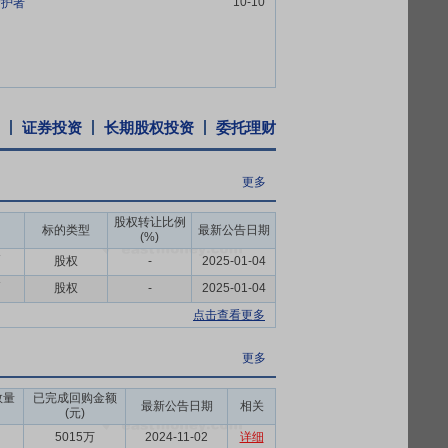
10-10
守护者
算软件、大数据软件等均有深入的了解和丰
主要城市建立了分支机构或本地化技术团
全栈智能运维产品及服务提供商，公司的下
速发展的时代背景下，公司持续应用“智能
证券投资
长期股权投资
委托理财
外，公司积极进行行业生态体系建设，与上
，助力企业数字化转型升级和信创战略落地
更多
股权转让比例
持有的公司股份,也不由公司回购本人直接及
标的类型
最新公告日期
(%)
币
股权
-
2025-01-04
于当年实现的可分配利润的10%,且最近3
币
股权
-
2025-01-04
点击查看更多
经审计的每股净资产,公司将通过控股股东增
更多
数量
已完成回购金额
最新公告日期
相关
(元)
5015万
2024-11-02
详细