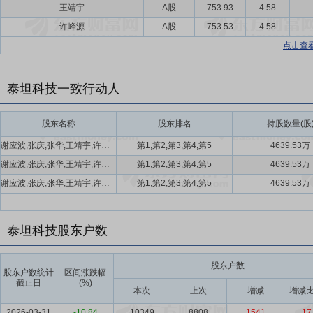
王靖宇
A股
753.93
4.58
许峰源
A股
753.53
4.58
点击查
泰坦科技一致行动人
股东名称
股东排名
持股数量(股
谢应波,张庆,张华,王靖宇,许峰源
第1,第2,第3,第4,第5
4639.53万
谢应波,张庆,张华,王靖宇,许峰源
第1,第2,第3,第4,第5
4639.53万
谢应波,张庆,张华,王靖宇,许峰源
第1,第2,第3,第4,第5
4639.53万
泰坦科技股东户数
股东户数
股东户数统计
区间涨跌幅
截止日
(%)
本次
上次
增减
增减比
2026-03-31
-10.84
10349
8808
1541
17