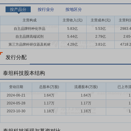
按产品分
按行业分
按地区分
主营构成
主营收入(元)
主营成本(元)
主营利润
自主品牌特种化学品
5.83亿
5.53亿
2983.
自主品牌高端试剂
5.44亿
2.79亿
2.6
第三方品牌科研仪器及耗材
4.28亿
3.81亿
4718.
发行分配
泰坦科技股本结构
变动日期
总股本(万股)
流通股本(万股)
已上市流
2024-06-21
1.64万
1.64万
1
2024-05-28
1.17万
1.17万
1
2023-10-30
1.18万
1.18万
1