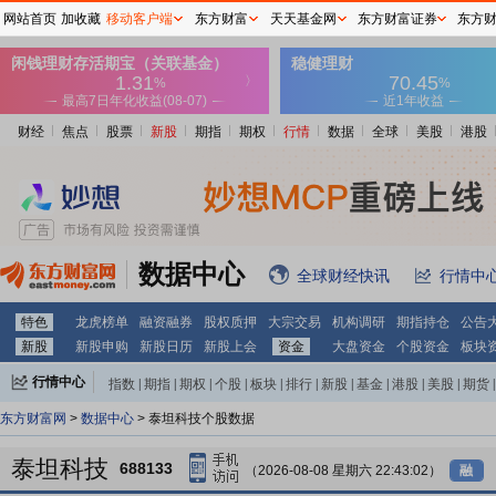
网站首页
加收藏
移动客户端
东方财富
天天基金网
东方财富证券
东方
财经
焦点
股票
新股
期指
期权
行情
数据
全球
美股
港股
数据中心
全球财经快讯
行情中
特色
龙虎榜单
融资融券
股权质押
大宗交易
机构调研
期指持仓
公告
新股
新股申购
新股日历
新股上会
资金
大盘资金
个股资金
板块
行情中心
指数
|
期指
|
期权
|
个股
|
板块
|
排行
|
新股
|
基金
|
港股
|
美股
|
期货
|
外汇
|
黄金
|
自选股
|
自选基金
东方财富网
>
数据中心
> 泰坦科技个股数据
泰坦科技
688133
（2026-08-08 星期六 22:43:02）
融