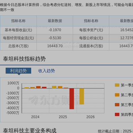
根据今日总股本计算所得，综合考虑分红送转、增发、新股上市等情况，可能会与最
期不一致
指标名称
最新数据
指标名称
最新数
基本每股收益(元)
-0.1970
每股净资产(元)
16.545
每股经营现金流(元)
-0.5130
每股公积金(元)
12.727
总股本(万股)
16443.70
流通股本(万股)
16443.7
泰坦科技指标趋势
利润趋势
收入趋势
第一季
第二季
第三季
第四季
泰坦科技主要业务构成
统计截止日期：
2025-