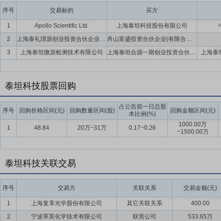
要点13：
产业应用能级优势
公司已形成了上海松江高端化学、生物试
序号
交易标的
买方
剂、电子化学品研发制造基地，上海奉贤生命科学总部园为组合，涵盖
1
Apollo Scientific Ltd.
上海泰坦科技股份有限公司
能满足实验室应用场景，也能对部分应用放大的产品满足客户的生产应
2
上海泰礼璟源创业投资合伙企业(有限合伙)
舟山富盛投资合伙企业(有限合伙),上海稣叶企业管理有限公司,上海马达投资有限公司,江阴高新区金融投资有限公司,上海泰坦科技股份有限公司,上海泰礼创业投资管理有限公司,海南泰岳实业发展合伙企业(有限合伙)
要点14：
自愿锁定股份
自公司股票上市之日起三十六个月内,不转让
3
上海泰坦微源检测技术有限公司
上海泰坦合源一期创业投资合伙企业(有限合伙),上海泰坦科技股份有限公司
上海泰
间接持有的该部分股份。
要点15：
股利分配
在满足现金分红条件的基础上,结合公司持续经营和
泰坦科技股票回购
年以现金方式累计分配的利润不少于最近3年实现的年均可分配利润的3
要点16：
稳定股价措施
公司首次公开发行股票并上市后三年内,如公
占公告前一日总股
序号
回购价格区间(元)
回购数量区间(股)
回购金额区间(元)
本比例(%)
持股份、公司全体董事(独立董事除外)和高级管理人员增持公司股票以
1000.00万
1
48.84
20万~31万
0.17~0.26
~1500.00万
泰坦科技关联交易
序号
交易方
关联关系
交易金额(元)
1
上海复享光学股份有限公司
其它关联关系
400.00
2
宁波萃英化学技术有限公司
联营公司
533.65万