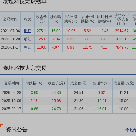
泰坦科技龙虎榜单
直接影响前沿创新的过程选择与结果体现。目前公司科研试剂根据产品
品牌：Adamas、Adamas life、TEDIA和Greagent，同时对外销售
上榜营业
上
收盘价
涨跌幅
后1日涨
后5日涨
后10日涨
交易时间
相关
部买入合
部
较完善的科研试剂产品线。
(元)
(%)
跌幅(%)
跌幅(%)
跌幅(%)
计(万)
2021-07-06
要点4：
特种化学品
明细
275.1
特种化学品是指化工产品生产过程中使用的功能
-15.08
10.95
5.62
-2.46
3914.62
3
用量大、需要持续试样、指标参数随客户工艺调整等特点，主要用于生
2020-11-20
明细
125.0
17.04
2.32
-7.05
-8.80
1625.16
4
2020-11-17
明细
110.0
4.07
0.93
12.75
4.11
7849.76
11
要点5：
科研仪器及耗材
科研仪器及耗材主要指在科学研究和分析检
位，为科研人员的科技创新提供实验工具，是科技创新“工具库”。目前公
Scientific、RADOBIO、MAGAL、clinx、Deepflow、Yetta B
泰坦科技大宗交易
埃尔默（PerkinElmer）、赛默飞（Thermo-Fisher）、3M、康
要点6：
实验室建设及科研信息化
实验室建设及科研信息化服务主要
交易时间
涨跌幅(%)
收盘价(元)
成交价(元)
折溢率(%)
成交量(万股)
要点7：
科学服务行业
科学服务行业作为服务国家创新驱动、转型升
2026-05-28
-3.60
24.36
24.51
0.62
11.21
视，欧美日等科技强国均有强大的本土科学服务公司作为本国创新服务
2025-10-09
2.47
25.68
21.80
-15.11
15.00
同创新速度和成果转化效率，降低科研物资的采购成本，还能保障科研
2025-09-17
-0.68
24.78
21.06
-15.01
10.00
域的蓬勃发展，科学服务行业在近年来发展迅速，目前美国、欧洲等发
收购，规模化发展，行业集中度呈上升趋势，也诞生了一批具有世界影
层面相较国外发达国家仍存在差距，但在国家政策对科技型企业自主创
资讯公告
个股
来了较快速的发展。