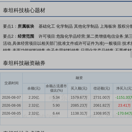
泰坦科技核心题材
要点1：
所属板块
基础化工 化学制品 其他化学制品 上海板块 股权分散
要点2：
经营范围
许可项目:危险化学品经营;第二类增值电信业务;第
活动,具体经营项目以相关部门批准文件或许可证件为准)一般项目:技
销售;表面功能材料销售;电子专用材料销售;日用化学产品销售;石墨烯
剂销售;染料销售;化工产品销售(不含许可类化工产品);实验分析仪器销
泰坦科技融资融券
销售;家具销售;玻璃仪器销售;食品用塑料包装容器工具制品销售;金属
护用品销售;制药专用设备销售;光学仪器销售;电子测量仪器销售;环境
融资
图、计算及测量仪器销售;塑料制品销售;橡胶制品销售;金属工具销售;教
交易时间
医用口罩零售;医用口罩批发;医护人员防护用品生产(I类医疗器械);医
余额占流通市
余额(元)
买入额(元)
偿还额(元)
净买入(元
值比(%)
学品);专用化学产品销售(不含危险化学品);信息技术咨询服务;社会经济
2026-08-07
2.20亿
5.34
1579.67万
2731.00万
-1151.33
息系统集成服务;计算机及通讯设备租赁;办公设备租赁服务;医学研究和
2026-08-06
2.32亿
5.90
2085.23万
2061.82万
23.41万
仪表修理;专用设备修理;货物进出口;技术进出口;合成材料制造(不含危
2026-08-05
2.32亿
6.44
1138.31万
1308.95万
-170.64
发酵过程优化技术研发;工程和技术研究和试验发展;第二类非药品类易
照依法自主开展经营活动)
要点3：
科研试剂
科研试剂主要指在科学研究和分析检测过程中用到