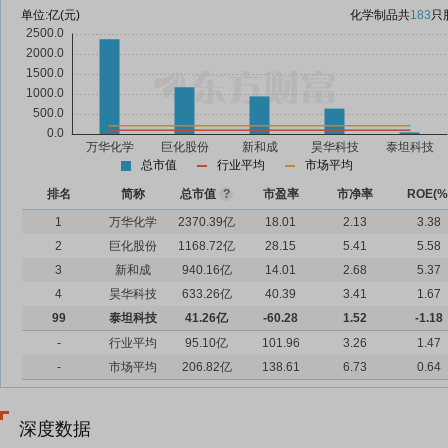
单位:
亿(元)
化学制品
共
183
只
总市值
行业平均
市场平均
排名
简称
总市值
?
市盈率
市净率
ROE(%
1
万华化学
2370.39亿
18.01
2.13
3.38
2
巨化股份
1168.72亿
28.15
5.41
5.58
3
新和成
940.16亿
14.01
2.68
5.37
4
昊华科技
633.26亿
40.39
3.41
1.67
99
泰坦科技
41.26亿
-60.28
1.52
-1.18
-
行业平均
95.10亿
101.96
3.26
1.47
-
市场平均
206.82亿
138.61
6.73
0.64
深度数据