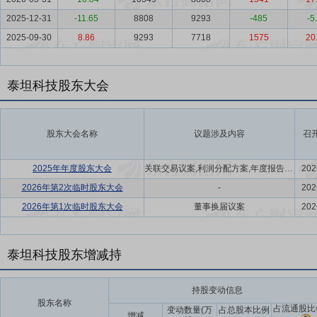
2025-12-31
-11.65
8808
9293
-485
-5
2025-09-30
8.86
9293
7718
1575
20
泰坦科技股东大会
股东大会名称
议题涉及内容
召
2025年年度股东大会
关联交易议案,利润分配方案,年度报告(摘要)议案
202
2026年第2次临时股东大会
-
202
2026年第1次临时股东大会
董事换届议案
202
泰坦科技股东增减持
持股变动信息
股东名称
占流通股比
变动数量(万
占总股本比例
增减