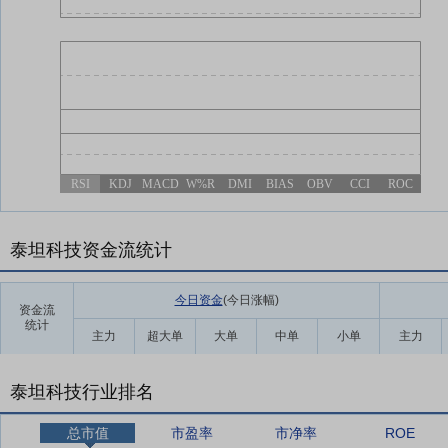
RSI
KDJ
MACD
W%R
DMI
BIAS
OBV
CCI
ROC
泰坦科技资金流统计
今日资金
(今日涨幅
)
资金流
统计
主力
超大单
大单
中单
小单
主力
泰坦科技行业排名
总市值
市盈率
市净率
ROE