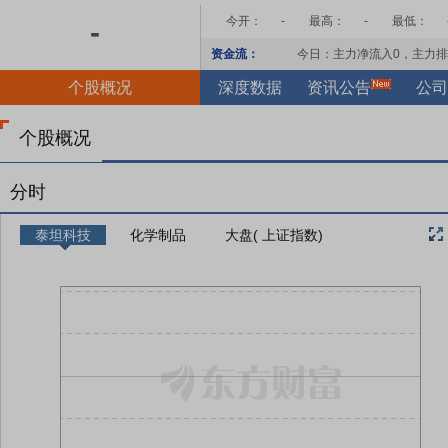
今开：
-
最高：
-
最低：
-
资金流：
今日：主力净流入
0
，主力排
个股概况
深度数据
资讯公告
公司
个股概况
分时
泰坦科技
化学制品
大盘( 上证指数)