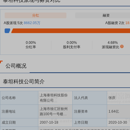
泰坦科技派现与募资对比
分红
融资
A股派现 5次
8662.05万
A股融资 2次
18
0.00%
0.00%
4.68%
分红率
股利支付率
派现融资比
公司概况
泰坦科技公司简介
上海泰坦科技股份
公司名称
法人代表
张庆
有限公司
上海市徐汇区钦州
注册地址
注册资本
1.64亿
路100号一号楼
1110室
成立日期
2007-10-18
上市日期
2020-10-30