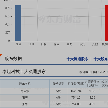
股东数据
十大流通股东
十大股东
泰坦科技十大流通股东
统计截止日期：
2026-
占流通股本
较上
股东名称
股份类型
持股数(万股)
比例(%)
变动
谢应波
A股
1623.94
9.88
张庆
A股
754.12
4.59
张华
A股
754.00
4.59