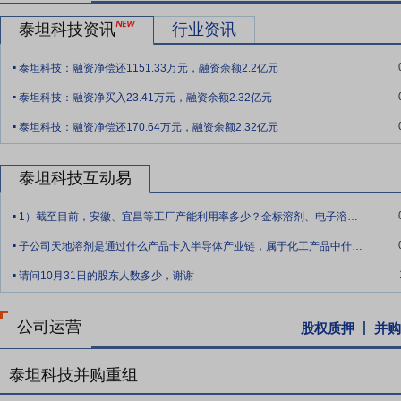
要点8：
泰坦科技资讯
技术优势
技术创新是公司的核心竞争力。公司始终坚持自主
行业资讯
术积累，公司在原材料供应体系、产品体系、平台体系、物流及仓储系
.
泰坦科技：融资净偿还1151.33万元，融资余额2.2亿元
要点9：
品牌优势
目前，公司销售的产品SKU超过700万，是行业内产品
.
泰坦科技：融资净买入23.41万元，融资余额2.32亿元
剂）、General-Reagent（通用试剂）、Titan Scientific（实验室仪
.
Tichem（特种化学品）、TEDIA（高纯溶剂）、RADOBIO（科学仪器）、
泰坦科技：融资净偿还170.64万元，融资余额2.32亿元
品快检）、Enormicro（色谱分离）等14个自主品牌，可全方位
竞争中形成较为明显的优势。
泰坦科技互动易
要点10：
运营管理优势
公司注重信息化管理，既能开发“探索平台”
.
产品研发、商品管理、采购管理、OEM制造、质量控制体系、仓储物
1）截至目前，安徽、宜昌等工厂产能利用率多少？金标溶剂、电子溶剂等核心产品获得订
.
前公司“探索平台”、内部ERP系统数据完全打通，是行业里少数几家
子公司天地溶剂是通过什么产品卡入半导体产业链，属于化工产品中什么大类，主要竞争对
.
术，实现结构式检索、专业索引查找等多种精准检索方式，并为客户提
请问10月31日的股东人数多少，谢谢
要点11：
服务及客户优势
随着公司在产品品牌、电商平台、运营体系
校院所体系、产业园区配套以及国家战略，进一步拓展和创新服务模式
公司运营
股权质押
并购
要点12：
协同整合优势
公司涵盖的行业类别广泛，客户类型丰富，并
通过投资并购、吸引团队等方式，丰富自主品牌产品线。将自身客户服
泰坦科技并购重组
场占有率和品牌地位。