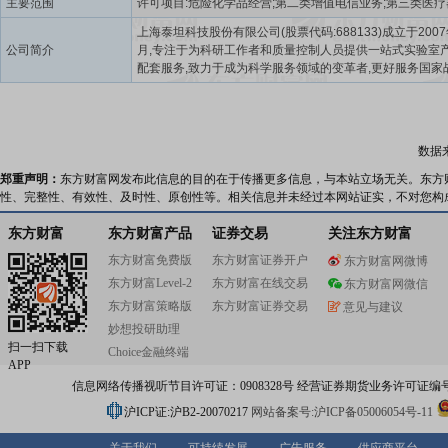
主要范围
上海泰坦科技股份有限公司(股票代码:688133)成立于2007
公司简介
月,专注于为科研工作者和质量控制人员提供一站式实验室
配套服务,致力于成为科学服务领域的变革者,更好服务国家
障国家科研物资安全,助力企业创新升级。公司通过自主研
牌运营、品牌代理、集成打包服务等方式为生物医药、新
新能源、化工化学、精细化工、食品日化、分析检测等领
验室提供全方位的综合服务,覆盖客户的研发准备、研发过
数据
发后期、生产质控等各个阶段,提供“一站式”有竞争力的产
务。公司围绕客户需求,形成高端试剂、通用试剂、分析试
郑重声明：
东方财富网发布此信息的目的在于传播更多信息，与本站立场无关。东方
种化学品、安防耗材、仪器仪表、实验室建设、科研软件
性、完整性、有效性、及时性、原创性等。相关信息并未经过本网站证实，不对您构
产品线。创立并运营了Adamas-Beta(阿达玛斯试剂)、Gener
Reagent(通用试剂)、TICHEM(特种化学品)、Titan(泰坦耗
东方财富
东方财富产品
证券交易
关注东方财富
Titan Scientific LAB(泰坦实验建设/泰坦仪器)、Titan SR
东方财富免费版
东方财富证券开户
东方财富网微博
研软件)等自主品牌,并整合了全球数百个知名科学服务品牌
东方财富Level-2
东方财富在线交易
旗下电商平台——探索平台(www.tansoole.com)为客户提
东方财富网微信
的产品种类、精准的搜索查找、完善的信息介绍、便捷的
东方财富策略版
东方财富证券交易
意见与建议
程、标准的配送体验,形成科学服务行业的一站式服务平台
妙想投研助理
扫一扫下载
Choice金融终端
APP
信息网络传播视听节目许可证：0908328号 经营证券期货业务许可证编号：91310
沪ICP证:沪B2-20070217
网站备案号:沪ICP备05006054号-11