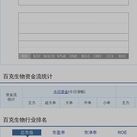
RSI
KDJ
MACD
W%R
DMI
BIAS
OBV
CCI
ROC
百克生物资金流统计
今日资金
(今日涨幅
)
资金流
统计
主力
超大单
大单
中单
小单
主力
百克生物行业排名
总市值
市盈率
市净率
ROE