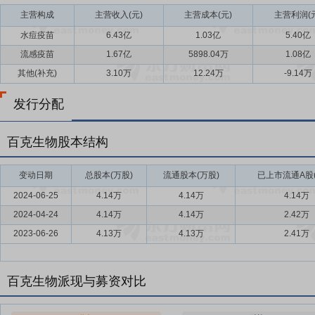
主营构成
主营收入(元)
主营成本(元)
主营利润(元
水痘疫苗
6.43亿
1.03亿
5.40亿
流感疫苗
1.67亿
5898.04万
1.08亿
其他(补充)
3.10万
12.24万
-9.14万
发行分配
百克生物股本结构
变动日期
总股本(万股)
流通股本(万股)
已上市流通A股(
2024-06-25
4.14万
4.14万
4.14万
2024-04-24
4.14万
4.14万
2.42万
2023-06-26
4.13万
4.13万
2.41万
百克生物派现与募资对比