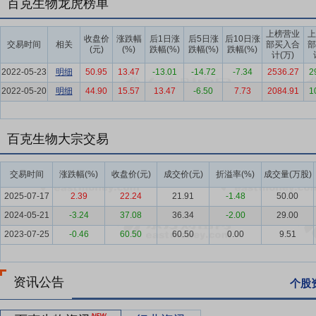
百克生物龙虎榜单
培养技术平台”“制剂及佐剂技术平台”“基因工程技术平台”“细菌性疫苗
中试车间，在疫苗领域具备较强的研发和产业化能力。
上榜营业
上
收盘价
涨跌幅
后1日涨
后5日涨
后10日涨
交易时间
相关
部买入合
部
(元)
(%)
跌幅(%)
跌幅(%)
跌幅(%)
要点6：
多元化在研产品管线
依托五个核心技术平台，公司目前已经
计(万)
批上市。此外，公司还形成了多层次的研发管线和多元化的项目储备，
2022-05-23
明细
50.95
13.47
-13.01
-14.72
-7.34
2536.27
2
克隆抗体。
2022-05-20
明细
44.90
15.57
13.47
-6.50
7.73
2084.91
1
要点7：
丰富的疫苗产业化经验和完善的质量管理体系
公司经过多年
规模化动物细胞培养技术，并通过多年的生产和质量控制实践经验，不
百克生物大宗交易
公司生产技术人员具有多年疫苗行业生产、管理相关经验，通过引入自
损耗的生产。公司始终将产品质量放在首要位置，建立起了覆盖产品全
交易时间
涨跌幅(%)
收盘价(元)
成交价(元)
折溢率(%)
成交量(万股)
控制；同时，开展全员、全面、有效的质量管理，对人员进行了明确的
成了与国家药监局疫苗追溯协同平台的对接，实现了追溯信息互通共享
2025-07-17
2.39
22.24
21.91
-1.48
50.00
2024-05-21
-3.24
37.08
36.34
-2.00
29.00
要点8：
完善的营销体系
公司建立了完善的营销体系，产品覆盖全国
2023-07-25
-0.46
60.50
60.50
0.00
9.51
高效的市场服务，保障产品供应和服务及时、迅速，充分保障客户权益
公司经营环境面临阶段性挑战。为积极应对挑战、激活市场潜力并履行
深化学术支撑来提升产品可及性与专业认可度；通过推动渠道下沉与融
资讯公告
个股
的健康认知；同时对公司营销体系进行调整，全面提升公司整体运营效
要点9：
自愿锁定股份
自公司股票上市之日起三十六个月内,不转让或