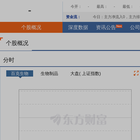
今开：
-
最高：
-
最低：
-
资金流：
今日：主力净流入
0
，主力排
个股概况
深度数据
资讯公告
公司
个股概况
分时
百克生物
生物制品
大盘( 上证指数)