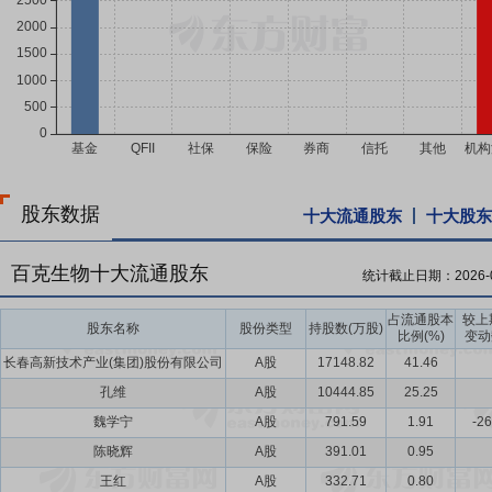
股东数据
十大流通股东
十大股东
百克生物十大流通股东
统计截止日期：
2026-
占流通股本
较上
股东名称
股份类型
持股数(万股)
比例(%)
变动
长春高新技术产业(集团)股份有限公司
A股
17148.82
41.46
孔维
A股
10444.85
25.25
魏学宁
A股
791.59
1.91
-26
陈晓辉
A股
391.01
0.95
王红
A股
332.71
0.80