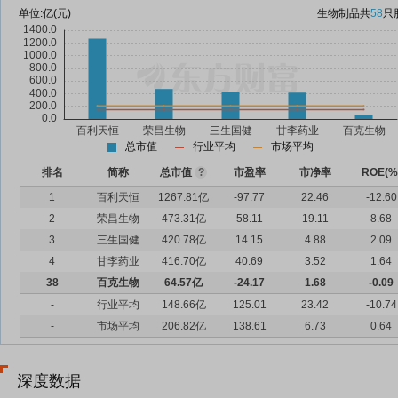
单位:
亿(元)
生物制品
共
58
只
总市值
行业平均
市场平均
排名
简称
总市值
?
市盈率
市净率
ROE(%
1
百利天恒
1267.81亿
-97.77
22.46
-12.60
2
荣昌生物
473.31亿
58.11
19.11
8.68
3
三生国健
420.78亿
14.15
4.88
2.09
4
甘李药业
416.70亿
40.69
3.52
1.64
38
百克生物
64.57亿
-24.17
1.68
-0.09
-
行业平均
148.66亿
125.01
23.42
-10.74
-
市场平均
206.82亿
138.61
6.73
0.64
深度数据