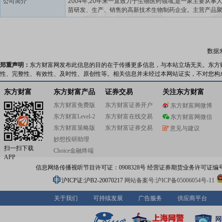
公司简介
2004年,20年来一直致力于生物医药领域,是一家主要从事
苗研发、生产、销售的高新技术生物制药企业。主营产品
水痘减毒活疫苗、冻干鼻喷流感减毒活疫苗及带状疱疹减
苗三大产品,公司于2021年6月在上海证券交易所挂牌上市
建有3个中心:国家级企业技术中心、吉林省现代疫苗工程研
心、吉林省百克疫苗科技创新中心;2个实验室:艾滋病疫苗
数据
程实验室、联合实验室(百克生物+医科院病原所);1个国家
科研工作站;是国家高新技术企业、工业和信息化部经济运
郑重声明：
东方财富网发布此信息的目的在于传播更多信息，与本站立场无关。东方
调度联系企业、吉林省制造业单项冠军企业、吉林省生物
性、完整性、有效性、及时性、原创性等。相关信息并未经过本网站证实，不对您构
科技创新联盟牵头单位;荣获中国专利优秀奖、吉林省科学
步奖三等奖、吉林省长白山医药创新奖(成果转化奖)等荣誉
东方财富
东方财富产品
证券交易
关注东方财富
主导产品包括水痘减毒活疫苗、冻干鼻喷流感减毒活疫苗
东方财富免费版
东方财富证券开户
东方财富网微博
疱疹减毒活疫苗,聚焦于生物医药人用疫苗的研发制造与销
东方财富Level-2
东方财富在线交易
司水痘减毒活疫苗是国内首个去除动物源明胶的、有效期长
东方财富网微信
个月的水痘疫苗,稳定性为同类产品中最佳,产品市场占有率
东方财富策略版
东方财富证券交易
意见与建议
国领先;冻干鼻喷流感减毒活疫苗纳入世界卫生组织(WHO)
妙想投研助理
感疫苗行动计划项目(GAP),是国内独家经鼻喷方式接种的
扫一扫下载
Choice金融终端
毒活疫苗;带状疱疹减毒活疫苗,是国产首款用于预防带状疱
APP
苗,实现了带状疱疹疫苗的国产替代。公司以“市场拉动、科
信息网络传播视听节目许可证：0908328号 经营证券期货业务许可证编号：91310
和政策激励”为创新动力,将市场需求、技术发展趋势与企业
营情况和发展规划有机结合。吉林大学、医科院病原所、
沪ICP证:沪B2-20070217
网站备案号:沪ICP备05006054号-11
学院军事医学研究院军事兽医研究所、吉林农业大学、长
大学、吉林医药学院等多所科研院所开展产、学、研合作,
关于我们
可持续发展
广告服务
供应商平台
术与产业化平台深入融合,有力助推地区生物医药产业链发