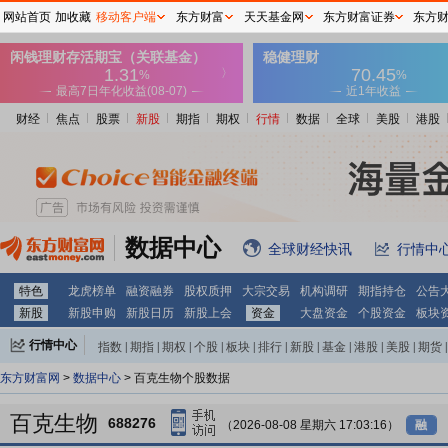
网站首页
加收藏
移动客户端
东方财富
天天基金网
东方财富证券
东方
财经
焦点
股票
新股
期指
期权
行情
数据
全球
美股
港股
数据中心
全球财经快讯
行情中
特色
龙虎榜单
融资融券
股权质押
大宗交易
机构调研
期指持仓
公告
新股
新股申购
新股日历
新股上会
资金
大盘资金
个股资金
板块
行情中心
指数
|
期指
|
期权
|
个股
|
板块
|
排行
|
新股
|
基金
|
港股
|
美股
|
期货
|
外汇
|
黄金
|
自选股
|
自选基金
东方财富网
>
数据中心
> 百克生物个股数据
百克生物
688276
（2026-08-08 星期六 17:03:16）
融