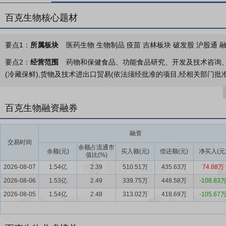
百克生物核心题材
要点1：
所属板块
医药生物 生物制品 疫苗 吉林板块 破发股 沪股通 
要点2：
经营范围
药物和保健食品、功能食品研究、开发及技术咨询、
(冷藏保鲜),货物及技术进出口贸易(依法须经批准的项目,经相关部门批
要点3：
人用疫苗研发、生产、销售
百克生物是一家专业从事人用疫
状疱疹疫苗、液体鼻喷流感疫苗等已获批的疫苗产品。其中水痘疫苗为
百克生物融资融券
织（WHO）全球流感疫苗行动计划项目（GAP），是国内独家经鼻
国内首个用于40岁及以上人群的带状疱疹疫苗，为公众预防带状疱疹
融资
提升了产品使用的便利性和依从性。
交易时间
余额占流通市
余额(元)
买入额(元)
偿还额(元)
净买入(元
值比(%)
要点4：
疫苗行业
在“健康中国”战略推进下，我国疫苗市场逐步形成
2026-08-07
1.54亿
2.39
510.51万
435.63万
74.88万
通过政府采购模式实现高覆盖率，然而，受新生儿数量下降与接种率饱
2026-08-06
持续提升。面对人口结构变化、传统疫苗价格承压及市场竞争加剧等多
1.53亿
2.49
339.75万
448.58万
-108.83
技术创新与产品升级为引领的高质量发展阶段。
2026-08-05
1.54亿
2.48
313.02万
418.69万
-105.67
要点5：
成熟的技术平台和专业的研发体系
公司始终坚持“规范、创新
传染性疾病流行趋势，坚持以国家战略、市场需求为导向，坚信创新研