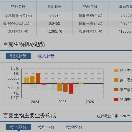
指标名称
最新数据
指标名称
最新数
基本每股收益(元)
-0.0084
每股净资产(元)
9.2960
每股经营现金流(元)
0.0452
每股公积金(元)
4.3944
总股本(万股)
41365.76
流通股本(万股)
41365.7
百克生物指标趋势
利润趋势
收入趋势
第一季
第二季
第三季
第四季
百克生物主要业务构成
统计截止日期：
2025-
按产品分
按行业分
按地区分