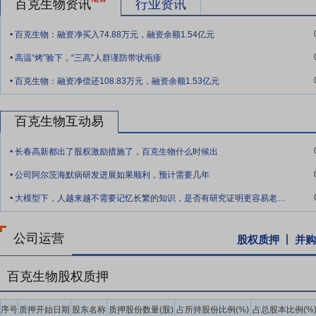
百克生物资讯
行业资讯
间接持有的该部分股份。
.
百克生物：融资净买入74.88万元，融资余额1.54亿元
要点10：
股利分配
在满足现金分红条件的基础上,结合公司持续经营和
.
年以现金方式累计分配的利润不少于最近3年实现的年均可分配利润的3
高温“烤”验下，“三高”人群谨防带状疱疹
.
要点11：
稳定股价措施
公司首次公开发行股票并上市后三年内,如公
百克生物：融资净偿还108.83万元，融资余额1.53亿元
持股份、公司全体董事(独立董事除外)和高级管理人员增持公司股票以
百克生物互动易
.
长春高新都出了股权激励措施了，百克生物什么时候出
.
公司阿尔茨海默病研发进展如果顺利，预计需要几年
.
大模型下，人越来越不需要记忆长繁的知识，是否有研究证明更容易老年痴呆，毕竟麻将就
公司运营
股权质押
并购
百克生物股权质押
序号
质押开始日期
股东名称
质押股份数量(股)
占所持股份比例(%)
占总股本比例(%