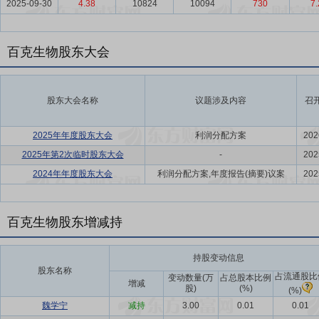
2025-09-30
4.38
10824
10094
730
7.
百克生物股东大会
股东大会名称
议题涉及内容
召
2025年年度股东大会
利润分配方案
202
2025年第2次临时股东大会
-
202
2024年年度股东大会
利润分配方案,年度报告(摘要)议案
202
百克生物股东增减持
持股变动信息
股东名称
占流通股比
变动数量(万
占总股本比例
增减
股)
(%)
(%)
魏学宁
减持
3.00
0.01
0.01