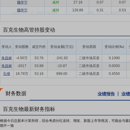
魏学宁
减持
27.18
0.07
0.07
魏学宁
减持
126.86
0.31
0.53
百克生物高管持股变动
变动人
变动股数
成交均价
变动金额(万元)
变动原因
变动比例(‰)
朱昌林
-4.50万
53.76
-241.92
二级市场买卖
0.1090
朱昌林
-2017
53.89
-10.87
二级市场买卖
0.0050
孔维
18.79万
53.16
999.00
二级市场买卖
0.4550
财务数据
业绩报告
业绩
百克生物最新财务指标
根据今日总股本计算所得，综合考虑分红送转、增发、新股上市等情况，可能会与最
期不一致