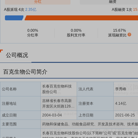
分红
融资
A股派现 4次
2.35亿
A股融资 1次
15
0.00%
0.00%
15.67%
分红率
股利支付率
派现融资比
公司概况
百克生物公司简介
长春百克生物科技
公司名称
法人代表
李秀峰
股份公司
吉林省长春市高新
注册地址
注册资本
4.14亿
开发区火炬路1260
号
成立日期
2004-03-04
上市日期
2021-06-25
主要范围
长春百克生物科技股份公司(以下简称“公司”或“百克生物”)