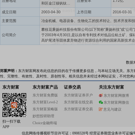
注册地址
注册资本
1.72亿
和区金江镇钒钛产
业园区内
成立日期
2003-04-30
上市日期
2016-03-31
主要范围
攀枝花秉扬科技股份有限公司(以下简称“秉扬科技”或“公司”
公司简介
于2003年4月30日,是以自有专利技术对低品位粘土矿、煤
高炉尾渣等固体废弃物进行资源综合利用的国家高新技术
国家级“专精特新”小巨人企业、省工业资源综合利用基地(企
省创新型企业。公司旗下拥有四川广袤新材料有限责任公
川华运天晨新材料技术有限公司、盐边县宏金星粘土矿有
司、攀枝花秉扬矿业有限公司4家全资子公司及参股1家石
数据
山企业乐山太中矿业有限公司。公司自主拥有铝土矿资源
郑重声明：
东方财富网发布此信息的目的在于传播更多信息，与本站立场无关。东方
座。公司超低密度高强度压裂支撑剂产品因其优异的性能
性、完整性、有效性、及时性、原创性等。相关信息并未经过本网站证实，不对您构
用于中石油、中石化页岩油气的开采应用中,是全国油气开
压裂用支撑剂的主力供应商。2020年12月28日,公司成功
东方财富
东方财富产品
证券交易
关注东方财富
股转系统公开发行股票并在精选层挂牌交易,是四川省第一
板精选层公司。2021年11月15日,北京证券交易所(北交所
东方财富免费版
东方财富证券开户
东方财富网微博
市,公司从新三板精选层平移至北交所,秉扬科技成为了继钒
东方财富Level-2
东方财富在线交易
东方财富网微信
份、安宁股份后攀枝花地区第三家上市公司。公司自成立
东方财富策略版
东方财富证券交易
意见与建议
终坚持“以人为本、技术创新、开拓进取”的原则,坚持“诚信至
妙想投研助理
量第一”的经营理念,以技术创新打造企业的核心竞争力,取
扫一扫下载
体系认证及美国API质量管理体系认证;建立了省级“企业技术
Choice金融终端
APP
公司检测中心取得了国家CNAS认可证书。公司先后与中石
术装备处、西南石油大学等科研院校、机构联合成立了压
信息网络传播视听节目许可证：0908328号 经营证券期货业务许可证编号：91310