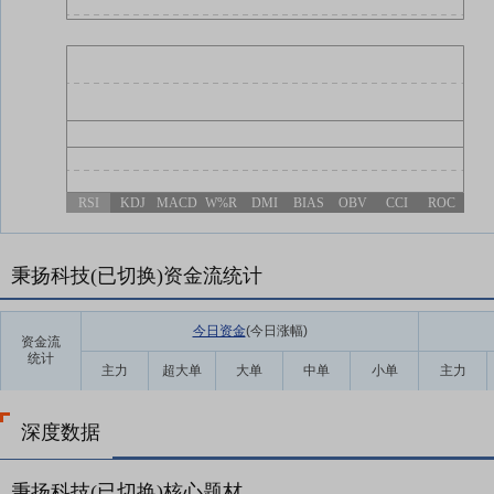
RSI
KDJ
MACD
W%R
DMI
BIAS
OBV
CCI
ROC
秉扬科技(已切换)资金流统计
今日资金
(今日涨幅
)
资金流
统计
主力
超大单
大单
中单
小单
主力
深度数据
秉扬科技(已切换)核心题材