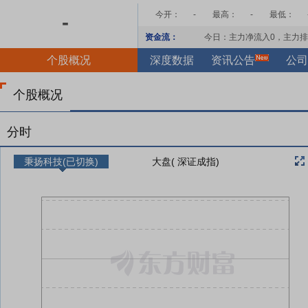
今开：
-
最高：
-
最低：
-
资金流：
今日：主力净流入
0
，主力排
个股概况
深度数据
资讯公告
公司
个股概况
分时
秉扬科技(已切换)
大盘( 深证成指)