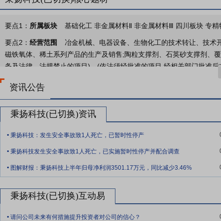
要点1：
所属板块
基础化工 非金属材料Ⅱ 非金属材料Ⅲ 四川板块 专精
要点2：
经营范围
冶金机械、电器设备、生物化工的技术转让、技术开
磁铁氧体、稀土系列产品的生产及销售;陶粒支撑剂、石英砂支撑剂、覆
务及法律、法规禁止的项目)。(依法须经批准的项目,经相关部门批准后
要点3：
压裂支撑剂系列产品的研发、生产和销售
公司从事压裂支撑
资讯公告
裂支撑剂主要应用于页岩层石油天然气的开采。在石油天然气深井开采
中汇集而出，此时需要将压裂支撑剂注入岩石基层，以超过地层破裂强
秉扬科技(已切换)资讯
道，使得油气产物能顺畅通过。
.
要点4：
油气开采
国家宏观层面政策导向及实施部署为油气开采压裂支撑
秉扬科技：发生安全事故致1人死亡，已暂时性停产
.
裂支撑剂的大量使用上。另外，国内压裂支撑剂大型生产企业较少，随
秉扬科技发生安全事故致1人死亡，已实施暂时性停产并配合调查
步提高，压裂支撑剂行业势必也会呈现出集中化发展的趋势，领先企业
.
图解财报：秉扬科技上半年归母净利润3501.17万元，同比减少3.46%
要点5：
核心竞争力
（一）产品质量优势 公司采用已申请专利的独特
地位,尤其是产品的视密度和体积密度等指标较同行业其他产品有一定的
秉扬科技(已切换)互动易
市场知名度。 （二）原材料资源优势 公司通过受让股权的方式收购了宏
.
金属含量较高,有利于提升陶粒支撑剂质量,公司的资源优势有利于进一步
请问公司未来有何措施提升投资者对公司的信心？