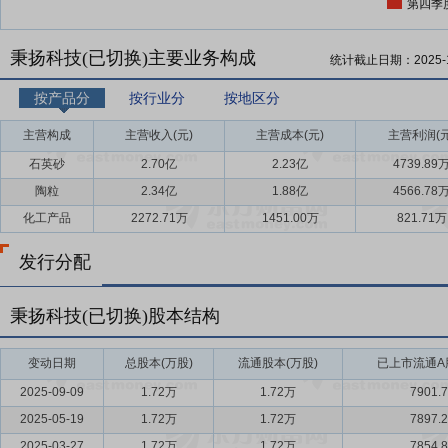
第四季
秉扬科技(已切换)主要业务构成
统计截止日期：
2025-
按产品分
按行业分
按地区分
主营构成
主营收入(元)
主营成本(元)
主营利润(元
石英砂
2.70亿
2.23亿
4739.89
陶粒
2.34亿
1.88亿
4566.78
化工产品
2272.71万
1451.00万
821.71万
发行分配
秉扬科技(已切换)股本结构
变动日期
总股本(万股)
流通股本(万股)
已上市流通A股
2025-09-09
1.72万
1.72万
7901.
2025-05-19
1.72万
1.72万
7897.
2025-03-27
1.72万
1.72万
7854.