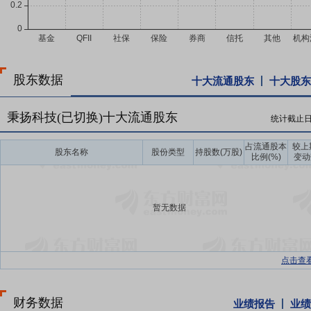
股东数据
十大流通股东
十大股东
秉扬科技(已切换)十大流通股东
统计截止
占流通股本
较上
股东名称
股份类型
持股数(万股)
比例(%)
变动
暂无数据
点击查
财务数据
业绩报告
业绩