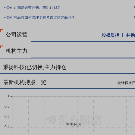
气产量约占国内页岩气总产量的三分之一,并持续保持高速增长。公司地
.
公司近期是否有并购、重组计划？
定的优势。同时,攀枝花市是四川省内著名的工业城市,相关配套资源丰
.
公司的品牌如何管理？有考虑过这方面吗？
公司运营
股权质押
并购
机构主力
秉扬科技(已切换)主力持仓
最新机构持股一览
统计截止