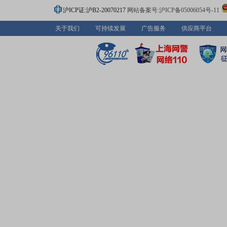
剂研发基地和实验室,开展良好的人才培养与技术合作,掌握
沪ICP证:沪B2-20070217
网站备案号:沪ICP备05006054号-11
具有自主知识产权的核心技术。未来,公司将坚持“创新、协
色、开放、共享”的发展理念,加快技术创新,一方面对矿山
关于我们
可持续发展
广告服务
供应商平台
源进行整体规划、实施,提高矿山资源综合利用水平,切实履
集约利用矿产资源的社会责任,发展绿色矿业,构建矿地和谐
面立足攀西地区得天独厚的钒钛、煤矿资源,加强新技术、
研发,进一步提高资源综合利用水平。