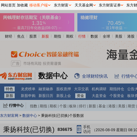
网站首页
加收藏
移动客户端
东方财富
天天基金网
东方财富证券
东方
财经
焦点
股票
新股
期指
期权
行情
数据
全球
美股
港股
数据中心
全球财经快讯
行情中
特色
龙虎榜单
融资融券
股权质押
大宗交易
机构调研
期指持仓
公告
新股
新股申购
新股日历
新股上会
资金
大盘资金
个股资金
板块
行情中心
指数
|
期指
|
期权
|
个股
|
板块
|
排行
|
新股
|
基金
|
港股
|
美股
|
期货
|
外汇
|
黄金
|
自选股
|
自选基金
东方财富网
>
数据中心
> 秉扬科技(已切换)个股数据
秉扬科技(已切换)
836675
（2026-08-09 星期日 08:1