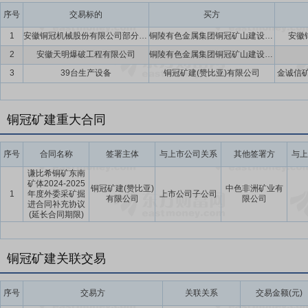
序号
交易标的
买方
1
安徽铜冠机械股份有限公司部分资产(包括土地使用权、地上房屋建筑物、构筑物及机器设备)
铜陵有色金属集团铜冠矿山建设股份有限公司
安徽
2
安徽天明爆破工程有限公司
铜陵有色金属集团铜冠矿山建设股份有限公司
3
39台生产设备
铜冠矿建(赞比亚)有限公司
金诚信矿
铜冠矿建重大合同
序号
合同名称
签署主体
与上市公司关系
其他签署方
与上
谦比希铜矿东南
矿体2024-2025
铜冠矿建(赞比亚)
中色非洲矿业有
1
年度外委采矿掘
上市公司子公司
有限公司
限公司
进合同补充协议
(延长合同期限)
铜冠矿建关联交易
序号
交易方
关联关系
交易金额(元)