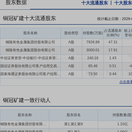
股东数据
十大流通股东
十大股东
铜冠矿建十大流通股东
统计截止日期：
2026-
占流通股本
较上
股东名称
股份类型
持股数(万股)
比例(%)
变动
铜陵有色金属集团控股有限公司
A股
7926.89
47.31
铜陵有色金属集团股份有限公司
A股
3000.01
17.91
中信证券资管-中信银行-中信证券资管铜冠矿建员工参与北交所战略配售集合资产管理计划
A股
240.18
1.43
国信证券股份有限公司客户信用交易担保证券账户
A股
85.46
0.51
-
国泰海通证券股份有限公司客户信用交易担保证券账户
A股
73.50
0.44
10
点击查
铜冠矿建一致行动人
股东名称
股东排名
持股数量(股
铜陵有色金属集团控股有限公司,铜陵有色金属集团股份有限公司,铜冠投资(上海)有限公司
第1,第2,第9
1.10亿