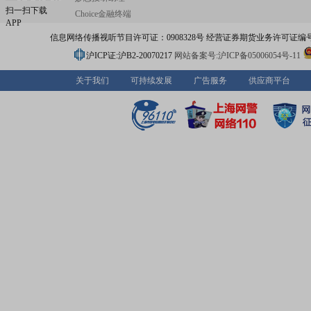
个省(自治区)以及非洲、南美洲、中亚等海外地区,与多家
扫一扫下载
Choice金融终端
企国企、全球知名企业建立了良好、稳定的合作关系,在国
APP
场赢得了良好的口碑,享有较高的行业声望。公司曾获全国
信息网络传播视听节目许可证：0908328号 经营证券期货业务许可证编号：91310
工企业、全国建筑业先进单位、全国守合同重信用企业、
筑业AAA级信用企业、全国安康杯优胜单位、全国AAAAA
沪ICP证:沪B2-20070217
网站备案号:沪ICP备05006054号-11
化良好行为企业、苏浙皖赣沪地区质量工作先进单位、安
精特新企业、安徽省创新型企业、安徽省人民政府质量奖
关于我们
可持续发展
广告服务
供应商平台
奖、安徽省文明单位、安徽省优秀建筑业企业、铜陵市市
奖等称号。在新的发展征程上,公司坚持国内国际“两个市场
发展,做强做优做大主业,不断提升新质生产力水平,智能建造
开采,服务全球矿业,为相关方创造价值,致力成为世界一流
服务企业,为构建我国战略性关键矿产资源安全保障体系做
的贡献。