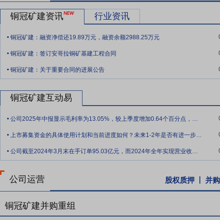
发行费用后)超过上述项目资金需要,超出部分公司将按照国家法律、
铜冠矿建资讯
行业资讯
.
铜冠矿建：融资净偿还19.89万元，融资余额2988.25万元
.
铜冠矿建：签订安哥拉铜矿基建工程合同
.
铜冠矿建：关于重要合同的进展公告
铜冠矿建互动易
.
公司2025年中报显示毛利率为13.05%，较上季度增加0.64个百分点，实现2
.
上市募集资金的具体使用计划和当前进度如何？未来1-2年是否有进一步的融资计划（如
.
公司截至2024年3月末在手订单95.03亿元，而2024年全年实现营业收入13
公司运营
股权质押
并购
铜冠矿建并购重组