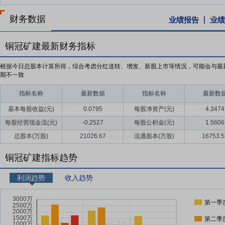
财务数据
业绩报告
业绩
铜冠矿建最新财务指标
根据今日总股本计算所得，综合考虑分红送转、增发、新股上市等情况，可能会与最
期不一致
指标名称
最新数据
指标名称
最新数
基本每股收益(元)
0.0795
每股净资产(元)
4.3474
每股经营现金流(元)
-0.2527
每股公积金(元)
1.5606
总股本(万股)
21026.67
流通股本(万股)
16753.5
铜冠矿建指标趋势
利润趋势
收入趋势
第一季
第二季