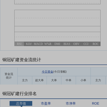
RSI
KDJ
MACD
W%R
DMI
BIAS
OBV
CCI
ROC
铜冠矿建资金流统计
今日资金
(今日涨幅
)
资金流
统计
主力
超大单
大单
中单
小单
主力
铜冠矿建行业排名
总市值
市盈率
市净率
ROE