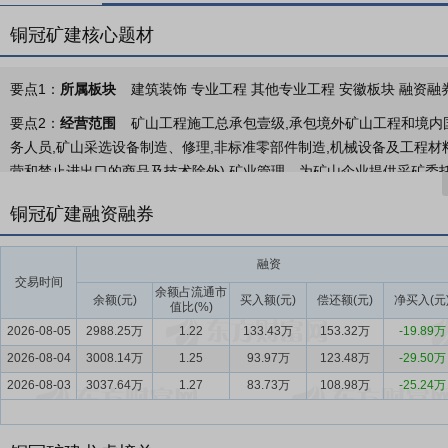
铜冠矿建核心题材
要点1：
所属板块
建筑装饰 专业工程 其他专业工程 安徽板块 融资融
要点2：
经营范围
矿山工程施工总承包壹级,承包境外矿山工程和境内
务人员,矿山采选设备制造、修理,非标准零部件制造,机械设备及工程材
营和禁止进出口的商品及技术除外),矿业管理、为矿山企业提供采矿委托
门批准后方可开展经营活动)。
铜冠矿建融资融券
要点3：
矿山开发服务
公司是一家专注于向全球非煤矿山提供工程建
企业，致力于成为全球领先的智慧矿山系统解决方案提供商。公司是我
融资
展，先后为国内外70余座大中型矿山提供矿山开发服务，涉及矿山资
交易时间
余额占流通市
岩等，业务覆盖我国安徽、山东、河北、辽宁、云南、广西、新疆等2
余额(元)
买入额(元)
偿还额(元)
净买入(元
值比(%)
10条以上超深竖井的非煤矿山一体化开发服务提供商，综合实力位居行
2026-08-05
2988.25万
1.22
133.43万
153.32万
-19.89万
2026-08-04
要点4：
矿山开发服务行业
3008.14万
1.25
矿产资源是国民经济和社会发展的重要物
93.97万
123.48万
-29.50万
略性关键矿产资源的需求大幅增长，矿山开发服务行业正迎来前所未有
2026-08-03
3037.64万
1.27
83.73万
108.98万
-25.24万
对矿产资源供给能力提出了更高要求。
要点5：
完备的一体化矿山开发服务技术体系
公司是安徽省“专精特新