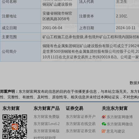
公司名称
法人代表
王卫生
铜冠矿山建设股份
有限公司
安徽省铜陵市铜官
注册地址
注册资本
2.10亿
区栖凤路3058号
成立日期
2001-06-04
上市日期
2024-10-11
主要范围
铜陵有色金属集团铜冠矿山建设股份有限公司成立于1962年
公司简介
是世界500强铜陵有色金属集团控股有限公司控股子公司,20
10月11日在北京证券交易所上市(920019.BJ)。公司是一
于向全球非煤矿山提供工程建设、运营管理、优化设计、
发等一体化开发服务和相关增值服务的国家级高新技术企
司历经60多年的传承与发展,先后为国内外70余座大中型矿
矿山开发服务,建成千米级竖井28条,综合实力位居行业前列
数据
拥有一支高素质、高水平的专业技术和管理人才队伍,拥有
先进的超深竖井施工和双超矿山采矿运营全套机械装备。
郑重声明：
东方财富网发布此信息的目的在于传播更多信息，与本站立场无关。东方
省级企业技术中心为平台,通过自主研发在超深竖井一体化
性、完整性、有效性、及时性、原创性等。相关信息并未经过本网站证实，不对您构
案、双超矿山运营管理、矿山服务智慧赋能、深井水害综
治、高寒矿山作业温控、高空钢构精准对接等方面形成了
东方财富
东方财富产品
证券交易
关注东方财富
心技术,并以此构建起了较为完备的一体化矿山开发服务技术
东方财富免费版
东方财富证券开户
东方财富网微博
能够针对各种地质条件复杂的项目提供成熟多维的技术解
东方财富Level-2
东方财富在线交易
案。公司曾获省部级科技进步奖,主(参)编国家标准、行业
东方财富网微信
团体标准,多项工程被评为国家级、省部级优质工程。近年来
东方财富策略版
东方财富证券交易
意见与建议
坚持实施“走出去”战略,积极践行“一带一路”倡议,业务覆盖
妙想投研助理