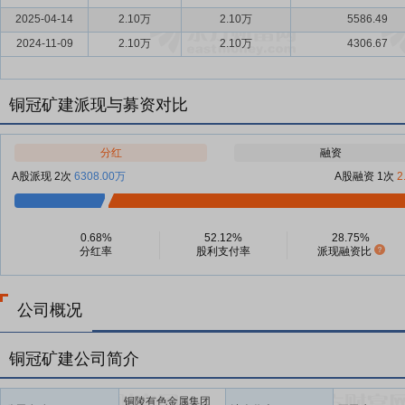
2025-04-14
2.10万
2.10万
5586.49
2024-11-09
2.10万
2.10万
4306.67
铜冠矿建派现与募资对比
分红
融资
A股派现 2次
6308.00万
A股融资 1次
2
0.68%
52.12%
28.75%
分红率
股利支付率
派现融资比
公司概况
铜冠矿建公司简介
铜陵有色金属集团