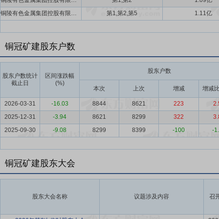
铜陵有色金属集团控股有限公司,铜陵有色金属集团股份有限公司
第1,第2
1.09亿
铜陵有色金属集团控股有限公司,铜陵有色金属集团股份有限公司,铜冠投资(上海)有限公司
第1,第2,第5
1.11亿
铜冠矿建股东户数
股东户数
股东户数统计
区间涨跌幅
截止日
(%)
本次
上次
增减
增减比
2026-03-31
-16.03
8844
8621
223
2.
2025-12-31
-3.94
8621
8299
322
3.
2025-09-30
-9.08
8299
8399
-100
-1
铜冠矿建股东大会
股东大会名称
议题涉及内容
召