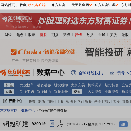
网站首页
加收藏
移动客户端
东方财富
天天基金网
东方财富证券
东方
财经
焦点
股票
新股
期指
期权
行情
数据
全球
美股
港股
数据中心
全球财经快讯
行情中
特色
龙虎榜单
融资融券
股权质押
大宗交易
机构调研
期指持仓
公告
新股
新股申购
新股日历
新股上会
资金
大盘资金
个股资金
板块
行情中心
指数
|
期指
|
期权
|
个股
|
板块
|
排行
|
新股
|
基金
|
港股
|
美股
|
期货
|
外汇
|
黄金
|
自选股
|
自选基金
东方财富网
>
数据中心
> 铜冠矿建个股数据
铜冠矿建
920019
（2026-08-06 星期四 21:57:02）
融