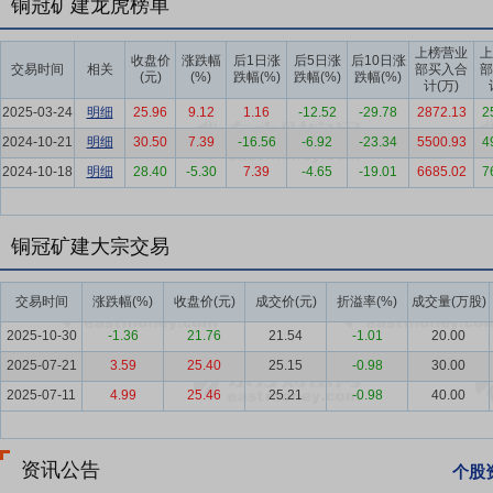
铜冠矿建龙虎榜单
化解决方案、双超矿山运营管理、矿山服务智慧赋能、深井水害综合防
较为完备的一体化矿山开发服务技术体系,能够针对各种地质条件复杂的
上榜营业
上
收盘价
涨跌幅
后1日涨
后5日涨
后10日涨
交易时间
相关
部买入合
部
位,经过长期技术积累和实践应用,已在该细分领域内具备较为突出的技术优
(元)
(%)
跌幅(%)
跌幅(%)
跌幅(%)
计(万)
米,直径8.5米)是位居国内行业前列的“双超”矿井,山东朱郭李家副井(井
2025-03-24
明细
25.96
9.12
1.16
-12.52
-29.78
2872.13
2
要点6：
地下矿山智慧赋能实现规模化运营管理
公司注重与业主建立
2024-10-21
明细
30.50
7.39
-16.56
-6.92
-23.34
5500.93
4
安全、环保、经济高效的采矿生产设计方案,建立地下矿山监测系统,了
2024-10-18
明细
28.40
-5.30
7.39
-4.65
-19.01
6685.02
7
手段实现地下矿山的规模化运营管理。同时,公司亦具有丰富的复杂地质
高效的应急救援行动,保证矿山整体运营的稳定。公司在为矿山进行智慧
“横向贯通+纵向协同”策略:即横向打通地测采选全过程各业务、各工艺
铜冠矿建大宗交易
务流、工艺流、审批流、数据流,以及明确的岗位职责协同作业,实现数
交易时间
涨跌幅(%)
收盘价(元)
成交价(元)
折溢率(%)
成交量(万股)
要点7：
充足的人才储备
公司建立了行政管理、工程技术、专业管理
术带头人、技术专家、拔尖人才、技术能手等多层次专业技术人才培养
2025-10-30
-1.36
21.76
21.54
-1.01
20.00
炼、送国内外高校进修等方式培养复合型、国际化人才。
2025-07-21
3.59
25.40
25.15
-0.98
30.00
要点8：
矿山工程施工和采矿设备购置等项目
公司本次公开发行股票
2025-07-11
4.99
25.46
25.21
-0.98
40.00
目、补充矿山工程建设和采矿运营管理业务运营资金项目、矿山工程新
项目的投资需要,不足部分本公司将自筹资金解决。若因经营需要或市
资讯公告
个股
公司将根据项目进度的实际需求以自筹资金先行投入,并在募集资金到