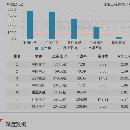
单位:
亿(元)
专业工程
共
39
只
总市值
行业平均
市场平均
排名
简称
总市值
?
市盈率
市净率
ROE(%
1
中国化学
477.45亿
7.28
0.69
2.30
2
中国中冶
469.52亿
40.39
0.53
1.59
3
亚翔集成
346.39亿
28.35
14.51
20.91
4
中材国际
204.76亿
7.72
0.88
1.96
32
铜冠矿建
31.12亿
86.64
3.33
1.81
-
行业平均
99.50亿
104.00
149.31
-3.84
-
市场平均
204.32亿
136.94
6.60
0.62
深度数据