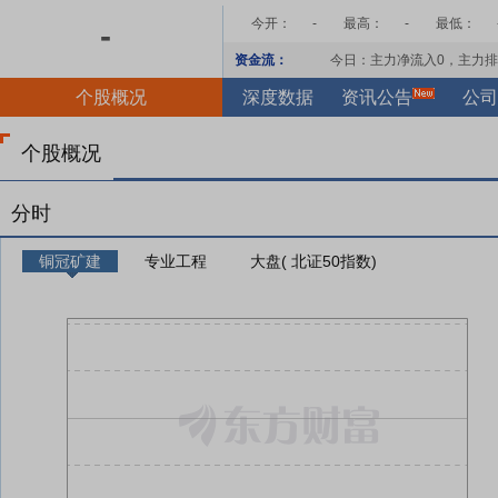
今开：
-
最高：
-
最低：
-
资金流：
今日：主力净流入
0
，主力排
个股概况
深度数据
资讯公告
公司
个股概况
分时
铜冠矿建
专业工程
大盘( 北证50指数)