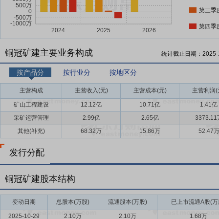
第三季
第四季
铜冠矿建主要业务构成
统计截止日期：
2025-
按产品分
按行业分
按地区分
主营构成
主营收入(元)
主营成本(元)
主营利润(
矿山工程建设
12.12亿
10.71亿
1.41亿
采矿运营管理
2.99亿
2.65亿
3373.1
其他(补充)
68.32万
15.86万
52.47
发行分配
铜冠矿建股本结构
变动日期
总股本(万股)
流通股本(万股)
已上市流通A股(万
2025-10-29
2.10万
2.10万
1.68万