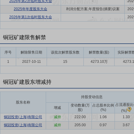
2026年第2次临时股东大会
-
202
2025年年度股东大会
利润分配方案,年度报告(摘要)议案
202
2026年第1次临时股东大会
-
202
铜冠矿建限售解禁
序号
解除限售日期
该批次解禁股东数
解禁数量(股)
实际解禁数
1
2027-10-11
15
4273.10万
4273.
铜冠矿建股东增减持
持股变动信息
股东名称
占流通股比
变动数量(万
占总股本比例
增减
股)
(%)
(%)
铜冠投资(上海)有限公司
减持
222.00
1.06
1.33
铜冠投资(上海)有限公司
减持
205.00
0.97
3.67