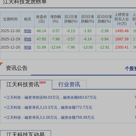
江天科技龙虎榜单
预计到2026年，中国标签的用量复合年增长率将达到6.1%，销售额复合
上榜营业
上
要点6：
不干胶标签行业
在国内消费品市场结构不断优化和消费结构
收盘价
涨跌幅
后1日涨
后5日涨
后10日涨
交易时间
相关
部买入合
部
(元)
(%)
跌幅(%)
跌幅(%)
跌幅(%)
2019年至2023年，我国不干胶标签产量由71亿平方米增至97亿平方
计(万)
2025-12-30
明细
46.14
-3.57
-0.13
-1.93
-2.38
1495.48
1
要点7：
优质大客户优势
凭借稳定优异的产品质量、高效快速的应对
2025-12-29
明细
47.85
-7.96
-3.57
-4.14
-5.94
1887.38
1
是国内少数能够与CCL、正美集团等行业内领先企业同时进入联合利
2025-12-26
应商。
明细
51.99
-12.64
-7.96
-13.00
-12.91
2300.41
3
要点8：
技术工艺优势
经过三十余年的发展，公司在标签印刷领域积
为先进的以柔性版印刷为主的组合印刷生产技术，能够熟练使用先进印
资讯公告
个股
富的生产经验和技术工艺优势，为各类应用场景的有效应对、高效稳定
要点9：
综合解决方案优势
经过三十余年的发展，公司在标签印刷领
江天科技资讯
行业资讯
材料选取、色彩和油墨方案定制、工艺方案设计及优化、消费场景应对
.
江天科技：融资净偿还89.03万元，融资余额683.67万元
要点10：
快速规模化生产优势
公司快速规模化生产优势主要体现在以
.
其他印刷技术相结合，将从接到客户图样到提出工艺设计方案、形成规
江天科技：融资净买入13.3万元，融资余额772.7万元
.
传统模式显著提升。 （二）生产工艺及工序优化，提高规模化生产效
江天科技：融资净买入2.26万元，融资余额759.39万元
艺流程的创新和改进。通过上述标准化、系统化管理，有效提升了公司
开机调试和产品切换的时间由原先的近2个小时降低至40分钟，有效提
江天科技互动易