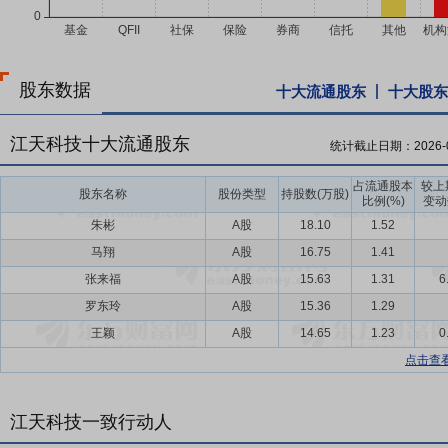
股东数据
十大流通股东
十大股东
江天科技十大流通股东
统计截止日期：
2026-
占流通股本
较上
股东名称
股份类型
持股数(万股)
比例(%)
变动
朱彬
A股
18.10
1.52
马翔
A股
16.75
1.41
张来福
A股
15.63
1.31
6
罗东玲
A股
15.36
1.29
王颖
A股
14.65
1.23
0
点击查
江天科技一致行动人