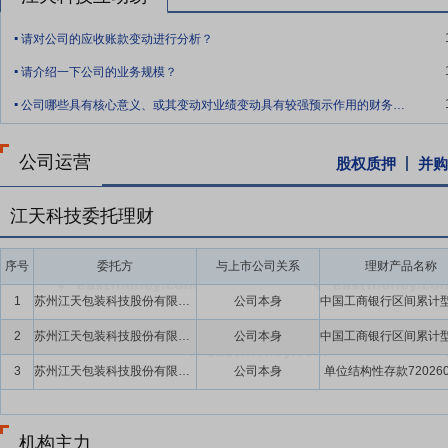
要点11：
多区域运营优势
鉴于消费市场的分散化特点，下游消费品牌
.
常要求供应商具备与之配套的产业布局和快速响应能力。为紧贴下游市
请对公司的应收账款变动进行分析？
.
盖了长三角、珠三角、环渤海等经济较为发达的地区以及西南地区，成
请介绍一下公司的业务规模？
跨区域运营优势，以就地采购、就近生产、就近交付的方式有效降低了
.
公司哪些具有核心意义、或其变动对业绩变动具有较强预示作用的财务指标影响分析？
公司运营
股权质押
并购
江天科技委托理财
序号
委托方
与上市公司关系
理财产品名称
1
苏州江天包装科技股份有限公司
公司本身
2
苏州江天包装科技股份有限公司
公司本身
3
苏州江天包装科技股份有限公司
公司本身
单位结构性存款720260
机构主力