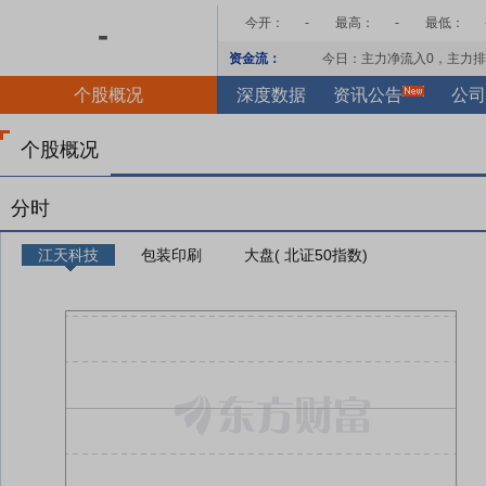
今开：
-
最高：
-
最低：
-
资金流：
今日：主力净流入
0
，主力排
个股概况
深度数据
资讯公告
公司
个股概况
分时
江天科技
包装印刷
大盘( 北证50指数)