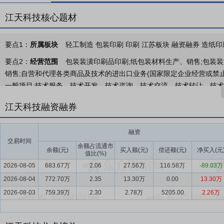
江天科技核心题材
要点1：
所属板块
轻工制造 包装印刷 印刷 江苏板块 融资融券 造纸印
要点2：
经营范围
包装装潢印刷品印刷;纸包装材料生产、销售;包装
销售;自营和代理各类商品及技术的进出口业务(国家限定企业经营或禁止
一般项目:技术服务、技术开发、技术咨询、技术交流、技术转让、技术推
制作服务(不含出版发行);数字文化创意内容应用服务;数字技术服务;物
江天科技融资融券
售;广告设计、代理。(除依法须经批准的项目外,凭营业执照依法自主开
要点3：
标签印刷产品的研发、生产与销售
公司主要从事标签印刷产
融资
案设计和优化，以及高效稳定生产供应的标签一体化综合解决方案。公
交易时间
余额占流通市
健品、石化用品等日常消费领域。
余额(元)
买入额(元)
偿还额(元)
净买入(元
值比(%)
2026-08-05
683.67万
2.06
27.56万
116.58万
-89.03万
要点4：
包装印刷行业
经过多年的快速发展，我国包装印刷工业总规
2026-08-04
场。根据中国包装联合会发布的数据显示，近年来我国包装行业规模以上
772.70万
2.35
13.30万
0.00
13.30万
势，2024年我国包装行业规模以上企业数量达到19,473家，营业收入
2026-08-03
759.39万
2.30
2.78万
5205.00
2.26万
要点5：
标签印刷行业
我国标签印刷始于20世纪70年代末期，相比
在较高水平，是全球标签增速最快的市场之一。根据中国印刷技术协会组织