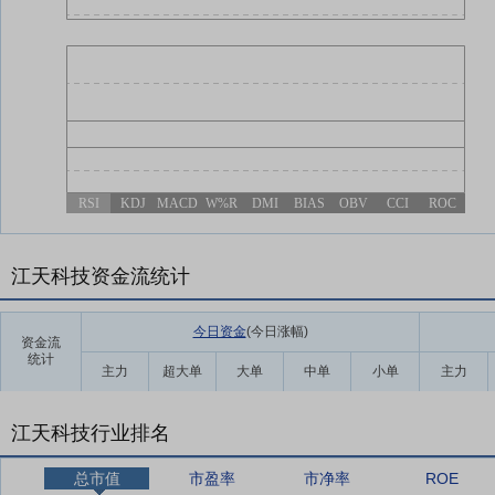
RSI
KDJ
MACD
W%R
DMI
BIAS
OBV
CCI
ROC
江天科技资金流统计
今日资金
(今日涨幅
)
资金流
统计
主力
超大单
大单
中单
小单
主力
江天科技行业排名
总市值
市盈率
市净率
ROE