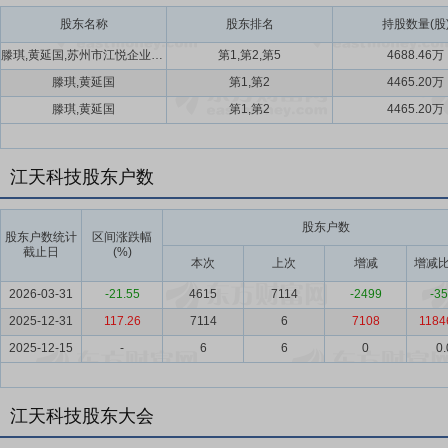
股东名称
股东排名
持股数量(股
滕琪,黄延国,苏州市江悦企业管理咨询合伙企业(有限合伙)
第1,第2,第5
4688.46万
滕琪,黄延国
第1,第2
4465.20万
滕琪,黄延国
第1,第2
4465.20万
江天科技股东户数
股东户数
股东户数统计
区间涨跌幅
截止日
(%)
本次
上次
增减
增减比
2026-03-31
-21.55
4615
7114
-2499
-35
2025-12-31
117.26
7114
6
7108
1184
2025-12-15
-
6
6
0
0.
江天科技股东大会