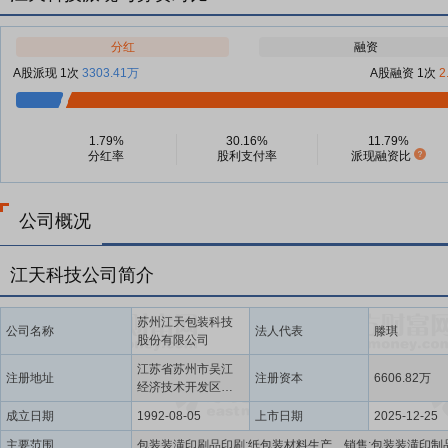
分红
融资
A股派现 1次
3303.41万
A股融资 1次
2
1.79%
30.16%
11.79%
分红率
股利支付率
派现融资比
公司概况
江天科技公司简介
苏州江天包装科技
公司名称
法人代表
滕琪
股份有限公司
江苏省苏州市吴江
注册地址
注册资本
6606.82万
经济技术开发区庞
金路1998号
成立日期
1992-08-05
上市日期
2025-12-25
主要范围