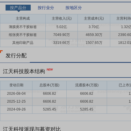
按产品分
按行业分
按地区分
主营构成
主营收入(元)
主营成本(元)
主营利润(
薄膜类不干胶标签
5.02亿
3.70亿
1.32
纸张类不干胶标签
7049.90万
4659.30万
2390.6
其他印刷产品
3319.66万
1507.65万
1812.0
发行分配
江天科技股本结构
变动日期
总股本(万股)
流通股本(万股)
已上市流
2026-08-04
6606.82
6606.82
1
2025-12-25
6606.82
6606.82
1
2024-09-26
5285.45
5285.45
江天科技派现与募资对比