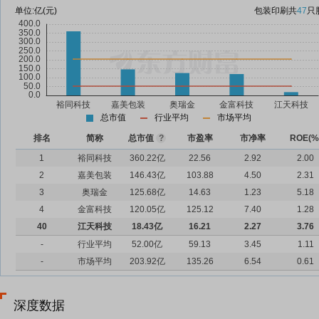
单位:
亿(元)
包装印刷
共
47
只
总市值
行业平均
市场平均
排名
简称
总市值
?
市盈率
市净率
ROE(%
1
裕同科技
360.22亿
22.56
2.92
2.00
2
嘉美包装
146.43亿
103.88
4.50
2.31
3
奥瑞金
125.68亿
14.63
1.23
5.18
4
金富科技
120.05亿
125.12
7.40
1.28
40
江天科技
18.43亿
16.21
2.27
3.76
-
行业平均
52.00亿
59.13
3.45
1.11
-
市场平均
203.92亿
135.26
6.54
0.61
深度数据