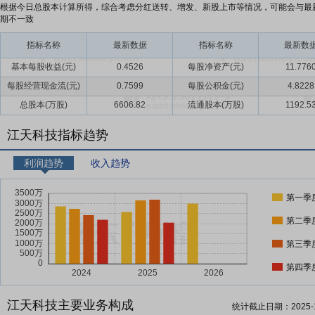
根据今日总股本计算所得，综合考虑分红送转、增发、新股上市等情况，可能会与最
期不一致
指标名称
最新数据
指标名称
最新数
基本每股收益(元)
0.4526
每股净资产(元)
11.776
每股经营现金流(元)
0.7599
每股公积金(元)
4.8228
总股本(万股)
6606.82
流通股本(万股)
1192.5
江天科技指标趋势
利润趋势
收入趋势
第一季
第二季
第三季
第四季
江天科技主要业务构成
统计截止日期：
2025-