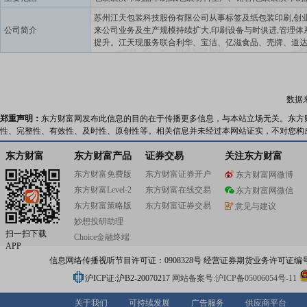
苏州江天包装科技股份有限公司从事标签及纸包装印刷,创业
公司简介
来公司业务及生产规模持续扩大,印刷设备与时俱进,管理体
提升。江天现服务联合利华、宝洁、亿滋食品、壳牌、道
花王、高露洁、上海家化、百雀羚、农夫山泉、元气森林
天、统一食品等各行业领导企业。公司2015年起陆续在广
津设立生产基地,同时每年陆续进口拥有国际领先水平的生
入使用。江天具有先进的生产工艺和精专的标签研发能力,
数据
项专利。公司被评江苏省高新技术企业,公司的技术中心被
认定为省级企业技术中心,同时被评国家新闻出版署评定为
郑重声明：
东方财富网发布此信息的目的在于传播更多信息，与本站立场无关。东方
范车间,荣获苏州质量奖等。公司通过ISO9001、ISO1400
性、完整性、有效性、及时性、原创性等。相关信息并未经过本网站证实，不对您构
ISO45001、FSC认证。江天公司将以更现代化的平台,更
理和更多元化的技术组合,提供更专业的标签和纸包装服务
东方财富
东方财富产品
证券交易
关注东方财富
东方财富免费版
东方财富证券开户
东方财富网微博
东方财富Level-2
东方财富在线交易
东方财富网微信
东方财富策略版
东方财富证券交易
意见与建议
妙想投研助理
扫一扫下载
Choice金融终端
APP
信息网络传播视听节目许可证：0908328号 经营证券期货业务许可证编号：91310
沪ICP证:沪B2-20070217
网站备案号:沪ICP备05006054号-11
关于我们
可持续发展
广告服务
供应商平台