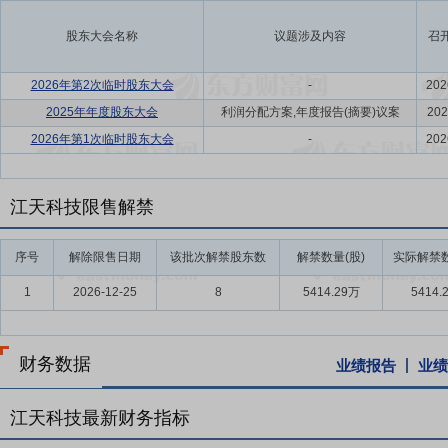
股东大会名称
议题涉及内容
召
2026年第2次临时股东大会
-
202
2025年年度股东大会
利润分配方案,年度报告(摘要)议案
202
2026年第1次临时股东大会
-
202
江天科技限售解禁
序号
解除限售日期
该批次解禁股东数
解禁数量(股)
实际解禁数
1
2026-12-25
8
5414.29万
5414.
财务数据
业绩报告
业绩
江天科技最新财务指标