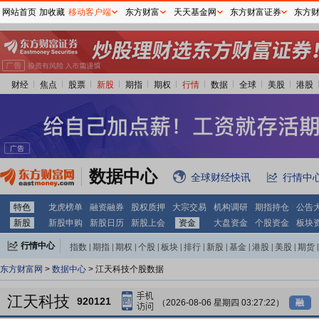
网站首页
加收藏
移动客户端
东方财富
天天基金网
东方财富证券
东方
财经
焦点
股票
新股
期指
期权
行情
数据
全球
美股
港股
数据中心
全球财经快讯
行情中
特色
龙虎榜单
融资融券
股权质押
大宗交易
机构调研
期指持仓
公告
新股
新股申购
新股日历
新股上会
资金
大盘资金
个股资金
板块
行情中心
指数
|
期指
|
期权
|
个股
|
板块
|
排行
|
新股
|
基金
|
港股
|
美股
|
期货
|
外汇
|
黄金
|
自选股
|
自选基金
东方财富网
>
数据中心
> 江天科技个股数据
江天科技
920121
（2026-08-06 星期四 03:27:22）
融