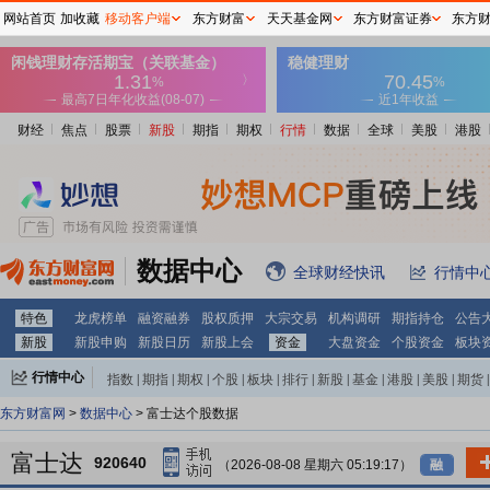
网站首页
加收藏
移动客户端
东方财富
天天基金网
东方财富证券
东方
财经
焦点
股票
新股
期指
期权
行情
数据
全球
美股
港股
数据中心
全球财经快讯
行情中
特色
龙虎榜单
融资融券
股权质押
大宗交易
机构调研
期指持仓
公告
新股
新股申购
新股日历
新股上会
资金
大盘资金
个股资金
板块
行情中心
指数
|
期指
|
期权
|
个股
|
板块
|
排行
|
新股
|
基金
|
港股
|
美股
|
期货
|
外汇
|
黄金
|
自选股
|
自选基金
东方财富网
>
数据中心
> 富士达个股数据
富士达
920640
（2026-08-08 星期六 05:19:17）
融