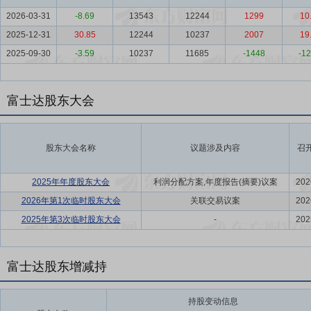
2026-03-31
-8.69
13543
12244
1299
10
2025-12-31
30.85
12244
10237
2007
19
2025-09-30
-3.59
10237
11685
-1448
-12
富士达股东大会
股东大会名称
议题涉及内容
召
2025年年度股东大会
利润分配方案,年度报告(摘要)议案
202
2026年第1次临时股东大会
关联交易议案
202
2025年第3次临时股东大会
-
202
富士达股东增减持
持股变动信息