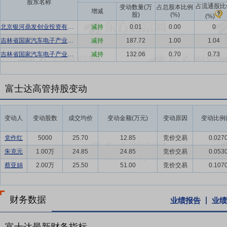
股东名称
占流通股比
变动数量(万
占总股本比例
增减
股)
(%)
(%)
北京银河鼎发创业投资有限公司
减持
0.01
0.00
0
吉林省国家汽车电子产业创业投资有限责任公司
减持
187.72
1.00
1.04
吉林省国家汽车电子产业创业投资有限责任公司
减持
132.06
0.70
0.73
富士达高管持股变动
变动人
变动股数
成交均价
变动金额(万元)
变动原因
变动比例(
党作红
5000
25.70
12.85
竞价交易
0.027
朱克元
1.00万
24.85
24.85
竞价交易
0.053
蔡亚娟
2.00万
25.50
51.00
竞价交易
0.107
财务数据
业绩报告
业绩