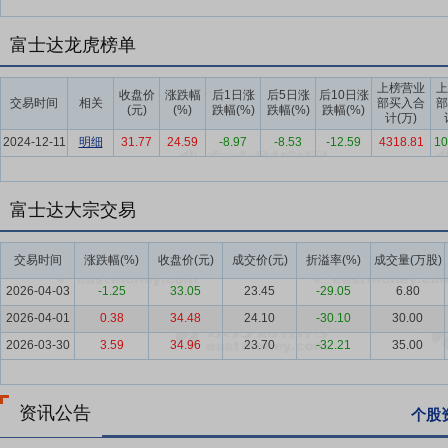
要点5：
丰富的射频连接器特别是微型连接器的生产技术经验
经过多
富士达龙虎榜单
频连接器特别是微型连接器的生产技术经验,公司主要核心技术居国内先进
制、修订13项,参与制、修订2项),其中13项已经发布;公司共制、修订国
上榜营业
上
收盘价
涨跌幅
后1日涨
后5日涨
后10日涨
交易时间
相关
部买入合
部
(其中:主导制、修订国家军用标准10项,参与制、修订国家军用标准11项
(元)
(%)
跌幅(%)
跌幅(%)
跌幅(%)
计(万)
行业标准3项(其中:参与修订1项,参与制定2项),均已发布。截止报告期
2024-12-11
明细
31.77
24.59
-8.97
-8.53
-12.59
4318.81
10
要点6：
质量管理和认定优势
公司通过了高新技术企业认定、IS09001:2
安全管理体系认证。公司是陕西省省级企业技术中心和西安市市级企业技术
富士达大宗交易
识产权示范企业”、“中国标准创新贡献奖”、“国家标准化良好行为AAAA
特新“小巨人”企业名录。
交易时间
涨跌幅(%)
收盘价(元)
成交价(元)
折溢率(%)
成交量(万股)
要点7：
客户资源优势
公司产品的销售对象主要是通信行业,主要客户
2026-04-03
-1.25
33.05
23.45
-29.05
6.80
国航天科工集团等国内大型集团下属企业或科研院所等。公司核心技术
配套企业,在关键元器件研制方面做出贡献。公司目前为航天五院认证的
2026-04-01
0.38
34.48
24.10
-30.10
30.00
外太空探测等领域提供配套。随着公司研发能力和生产能力的提高,公
2026-03-30
3.59
34.96
23.70
-32.21
35.00
计算、轨道交通、计算机网络设备、医疗设备等市场领域。
资讯公告
个股