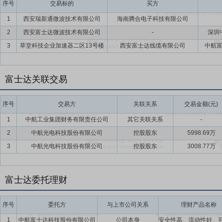
序号
交易标的
买方
1
西安瑞新通微波技术有限公司
海南腾合电子科技有限公司
2
西安富士达微波技术有限公司
-
深圳
3
草堂科技企业加速器二区13号楼
西安富士达线缆有限公司
中航
富士达关联交易
序号
交易方
关联关系
交易金额(元)
1
中航工业集团财务有限责任公司
其它关联关系
-
2
中航光电科技股份有限公司
控股股东
5998.69万
3
中航光电科技股份有限公司
控股股东
3008.77万
富士达委托理财
序号
委托方
与上市公司关系
理财产品名称
1
中航富士达科技股份有限公司
公司本身