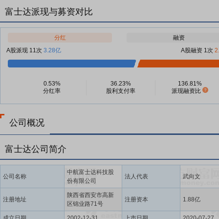
富士达派现与募资对比
分红
融资
A股派现 11次
3.28亿
A股融资 1次
2
0.53%
36.23%
136.81%
分红率
股利支付率
派现融资比
公司概况
富士达公司简介
中航富士达科技股
公司名称
法人代表
武向文
份有限公司
陕西省西安市高新
注册地址
注册资本
1.88亿
区锦业路71号
成立日期
2002-12-31
上市日期
2020-07-27