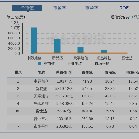
总市值
市盈率
市净率
ROE
单位:
亿(元)
通信设备
共
91
只
总市值
行业平均
市场平均
排名
简称
总市值
?
市盈率
市净率
ROE(%
1
中际旭创
1.03万亿
71.98
30.24
17.54
2
新易盛
5869.12亿
54.65
28.80
14.52
3
天孚通信
2516.32亿
115.86
42.08
8.57
4
光迅科技
1598.08亿
154.24
15.45
2.35
60
富士达
53.07亿
68.04
5.65
1.36
-
行业平均
433.48亿
261.89
13.15
-0.12
-
市场平均
206.82亿
138.61
6.73
0.64