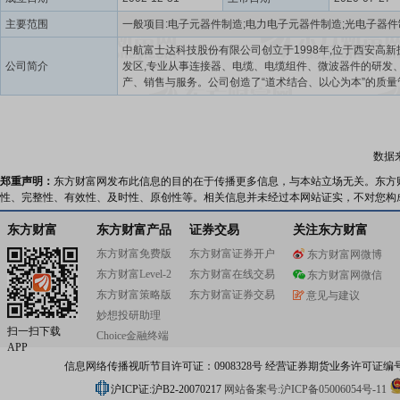
主要范围
中航富士达科技股份有限公司创立于1998年,位于西安高新
公司简介
发区,专业从事连接器、电缆、电缆组件、微波器件的研发
产、销售与服务。公司创造了“道术结合、以心为本”的质量
企业管理模式,是国家知识产权试点单位、重点专精特新“小
人”、国家技术创新示范企业,获得了中国标准创新贡献奖、
量管理奖及“第四届中国质量奖提名奖”等荣誉。 公司是全国电子
元器件百强企业,综合运营指标国内行业前列。公司产品广
数据
于航空航天、军工防务、民用通信等领域,远销东南亚、欧
际市场。
郑重声明：
东方财富网发布此信息的目的在于传播更多信息，与本站立场无关。东方
性、完整性、有效性、及时性、原创性等。相关信息并未经过本网站证实，不对您构
东方财富
东方财富产品
证券交易
关注东方财富
东方财富免费版
东方财富证券开户
东方财富网微博
东方财富Level-2
东方财富在线交易
东方财富网微信
东方财富策略版
东方财富证券交易
意见与建议
妙想投研助理
扫一扫下载
Choice金融终端
APP
信息网络传播视听节目许可证：0908328号 经营证券期货业务许可证编号：91310
沪ICP证:沪B2-20070217
网站备案号:沪ICP备05006054号-11