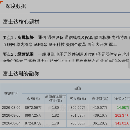
深度数据
富士达核心题材
要点1：
所属板块
通信 通信设备 通信线缆及配套 陕西板块 专精特新 
互联网 华为概念 5G概念 量子科技 央国企改革 西部大开发 军工
要点2：
经营范围
一般项目:电子元器件制造;电力电子元器件制造;光
究和试验发展;货物进出口;技术进出口;非居住房地产租赁;机械设备租赁
线、电缆制造。(依法须经批准的项目,经相关部门批准后方可开展经营活
富士达融资融券
要点3：
射频同轴连接器、射频同轴电缆组件
公司的主营业务收入主
频同轴连接器的设计与制造领域积累了深厚的技术底蕴，尤其在高频率
融资
定方面，公司积极参与国际、国家、行业及地方标准的制修订工作，截至
交易时间
余额占流通市
准、19项国家军用标准及3项行业标准。此外，公司及控股子公司有效专
余额(元)
买入额(元)
偿还额(元)
净买入(元
值比(%)
2026-08-06
8972.56万
1.80
395.99万
410.67万
-14.68万
要点4：
射频同轴连接器及互连组件行业
2025年，射频同轴连接器
2026-08-05
快速发展，整体呈现高频化、集成化、高可靠性和系统化的发展特征。据Bish
8987.25万
1.82
701.53万
439.16万
262.37万
7.1%，预计2026年将达1029亿美元。中商产业研究院发布的《202
2026-08-04
8724.87万
1.78
703.30万
361.28万
342.02万
2312亿元。