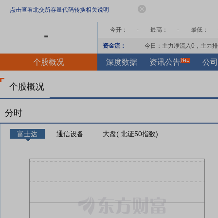
点击查看北交所存量代码转换相关说明
今开：
-
最高：
-
最低：
-
资金流：
今日：主力净流入
0
，主力排
个股概况
深度数据
资讯公告
公司
个股概况
分时
富士达
通信设备
大盘( 北证50指数)