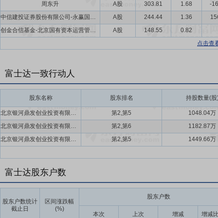
周东升
A股
303.81
1.68
-1
中信建投证券股份有限公司-永赢国证商用卫星通信产业交易型开放式指数证券投资基金
A股
244.44
1.36
15
创金合信基金-北京国有资本运营管理有限公司-创金合信北交所精选单一资产管理计划
A股
148.55
0.82
点击查
富士达一致行动人
股东名称
股东排名
持股数量(股
北京银河鼎发创业投资有限公司,吉林省国家汽车电子产业创业投资有限责任公司
第2,第5
1048.04万
北京银河鼎发创业投资有限公司,吉林省国家汽车电子产业创业投资有限责任公司
第2,第6
1182.87万
北京银河鼎发创业投资有限公司,吉林省国家汽车电子产业创业投资有限责任公司
第2,第5
1449.66万
富士达股东户数
股东户数
股东户数统计
区间涨跌幅
截止日
(%)
本次
上次
增减
增减比