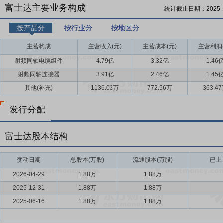
富士达主要业务构成
统计截止日期：
2025-
按产品分
按行业分
按地区分
主营构成
主营收入(元)
主营成本(元)
主营利润(
射频同轴电缆组件
4.79亿
3.32亿
1.46
射频同轴连接器
3.91亿
2.46亿
1.45
其他(补充)
1136.03万
772.56万
363.4
发行分配
富士达股本结构
变动日期
总股本(万股)
流通股本(万股)
已上
2026-04-29
1.88万
1.88万
2025-12-31
1.88万
1.88万
2025-06-16
1.88万
1.88万