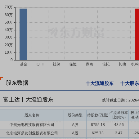
股东数据
十大流通股东
十大股东
富士达十大流通股东
统计截止日期：
2026-
占流通股本
较上
股东名称
股份类型
持股数(万股)
比例(%)
变动
中航光电科技股份有限公司
A股
8755.18
48.56
北京银河鼎发创业投资有限公司
A股
625.73
3.47
-26