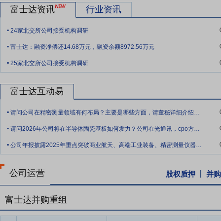
富士达资讯
行业资讯
.
24家北交所公司接受机构调研
.
富士达：融资净偿还14.68万元，融资余额8972.56万元
.
25家北交所公司接受机构调研
富士达互动易
.
请问公司在精密测量领域有何布局？主要是哪些方面，请董秘详细介绍一下？是半导体测试
.
请问2026年公司将在半导体陶瓷基板如何发力？公司在光通讯，cpo方面有何布局？
.
公司年报披露2025年重点突破商业航天、高端工业装备、精密测量仪器领域，请问是哪
公司运营
股权质押
并购
富士达并购重组