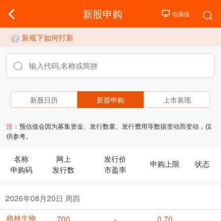
新股申购
新规下如何打新
新股日历
新股申购
上市表现
注：
预估值会因为募集资金、发行数量、发行费用等数据变动而变动，仅
供参考。
名称
网上
发行价
申购上限
状态
申购码
发行数
市盈率
2026年08月20日 周四
格林生物
700
0.70
-