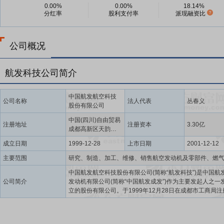
0.00%
0.00%
18.14%
分红率
股利支付率
派现融资比
公司概况
航发科技公司简介
中国航发航空科技
公司名称
法人代表
丛春义
股份有限公司
中国(四川)自由贸易
注册地址
注册资本
3.30亿
成都高新区天韵路
150号1栋9楼901号
成立日期
1999-12-28
上市日期
2001-12-12
主要范围
中国航发航空科技股份有限公司(简称“航发科技”)是中国航
公司简介
发动机有限公司(简称“中国航发成发”)作为主要发起人之一
立的股份有限公司。于1999年12月28日在成都市工商局注
记。公司厂区位于“天府之国”——成都。公司股票于2001年
12日在上海证券交易所上市(股票代码:600391)。公司主
动机和燃气轮机零部件的生产制造,通过了ISO9001(国际质