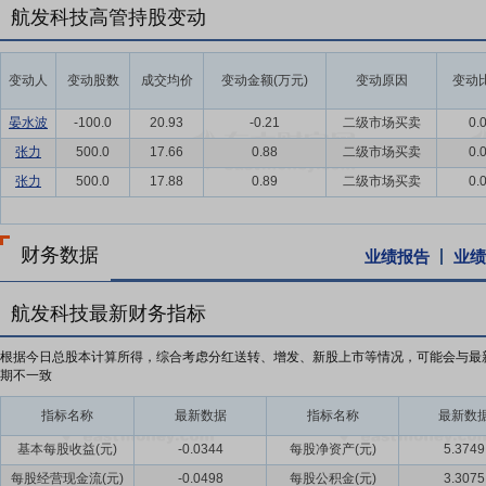
航发科技高管持股变动
变动人
变动股数
成交均价
变动金额(万元)
变动原因
变动比
晏水波
-100.0
20.93
-0.21
二级市场买卖
0.
张力
500.0
17.66
0.88
二级市场买卖
0.
张力
500.0
17.88
0.89
二级市场买卖
0.
财务数据
业绩报告
业绩
航发科技最新财务指标
根据今日总股本计算所得，综合考虑分红送转、增发、新股上市等情况，可能会与最
期不一致
指标名称
最新数据
指标名称
最新数
基本每股收益(元)
-0.0344
每股净资产(元)
5.3749
每股经营现金流(元)
-0.0498
每股公积金(元)
3.3075