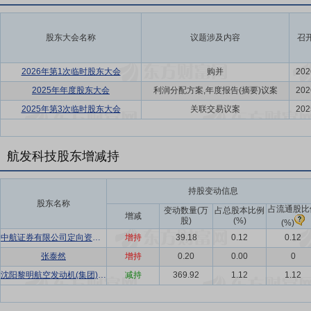
股东大会名称
议题涉及内容
召
2026年第1次临时股东大会
购并
202
2025年年度股东大会
利润分配方案,年度报告(摘要)议案
202
2025年第3次临时股东大会
关联交易议案
202
航发科技股东增减持
持股变动信息
股东名称
占流通股比
变动数量(万
占总股本比例
增减
股)
(%)
(%)
中航证券有限公司定向资产管理方式
增持
39.18
0.12
0.12
张泰然
增持
0.20
0.00
0
沈阳黎明航空发动机(集团)有限责任公司
减持
369.92
1.12
1.12