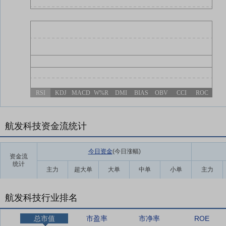
RSI
KDJ
MACD
W%R
DMI
BIAS
OBV
CCI
ROC
航发科技资金流统计
今日资金
(今日涨幅
)
资金流
统计
主力
超大单
大单
中单
小单
主力
航发科技行业排名
总市值
市盈率
市净率
ROE