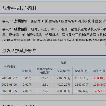
航发科技核心题材
要点1：
所属板块
国防军工 航空装备Ⅱ 航空装备Ⅲ 四川板块 小盘股 
要点2：
经营范围
研究、制造、加工、维修、销售航空发动机及零部
品、燃烧器、燃油燃气器具、纺织机械、医疗及化工机械(不含医疗机械
(不得从事非法集资、吸收公众资金等金融活动),企业管理服务,架线和
管理服务;休闲健身活动服务;机械设备租赁;自有房地产经营;货物进出
航发科技融资融券
经营)(工业项目另设分支机构或另择经营场地经营)(依法须经批准的项
要点3：
航空发动机及燃气轮机零部件的研发、制造、销售、服务
公
融资
贸航空及衍生产品、外贸转包产品两大业务板块。
交易时间
余额占流通市
余额(元)
买入额(元)
偿还额(元)
净买入(元
值比(%)
要点4：
航空发动机行业
依据相关行业预测，全球航空发动机市场总
2026-08-07
3.01亿
2.97
2966.30万
2010.12万
956.18万
形成了“需求旺盛但交付不畅”的独特供需格局。在这样的大背景下，国内
2026-08-06
核心的关键攻坚期。 国家宏观政策引导方面：国家对航空发动机行业的
2.92亿
2.81
4010.20万
2842.07万
1168.14
将航空航天与集成电路、低空经济并列，将航空产业战略地位从“新兴产业
2026-08-05
2.80亿
2.76
2880.05万
1594.34万
1285.71
动、规模扩张”。同时，在《国民经济和社会发展第十五个五年规划纲
提升产能和供应链建设，同步开展系列化机型研制。总体来说，国家航