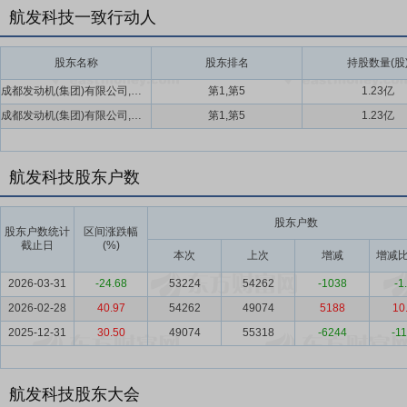
航发科技一致行动人
股东名称
股东排名
持股数量(股
成都发动机(集团)有限公司,沈阳黎明航空发动机(集团)有限责任公司
第1,第5
1.23亿
成都发动机(集团)有限公司,沈阳黎明航空发动机(集团)有限责任公司
第1,第5
1.23亿
航发科技股东户数
股东户数
股东户数统计
区间涨跌幅
截止日
(%)
本次
上次
增减
增减比
2026-03-31
-24.68
53224
54262
-1038
-1
2026-02-28
40.97
54262
49074
5188
10
2025-12-31
30.50
49074
55318
-6244
-11
航发科技股东大会