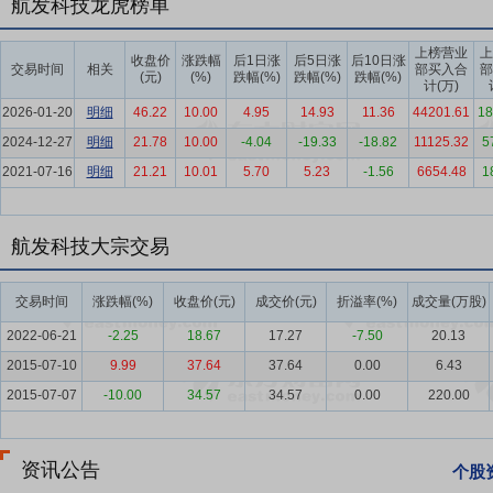
航发科技龙虎榜单
快自主研制步伐，实现高水平科技自立自强。 技术发展方面，航空发
都会带来行业的巨大变化，先进国家持续领跑；我国正加快突破关键核
上榜营业
上
体向自主化、国产化加速迈进。 客户需求方面，整体上看，报告期内
收盘价
涨跌幅
后1日涨
后5日涨
后10日涨
交易时间
相关
部买入合
部
(元)
(%)
跌幅(%)
跌幅(%)
跌幅(%)
的快速发展，已经进入一个相对稳定的平台期，批产需求同步放缓，聚
计(万)
2026-01-20
航空发动机的持续发展提供了源动力，特别是中国经济和航空产业快速
明细
46.22
10.00
4.95
14.93
11.36
44201.61
18
的高端制造企业也将持续得到大力支持。从波音、空客、中国商飞三家
2024-12-27
明细
21.78
10.00
-4.04
-19.33
-18.82
11125.32
5
2021-07-16
明细
21.21
10.01
5.70
5.23
-1.56
6654.48
1
要点5：
科技创新能力
报告期内，公司依托产品的研制及生产以技术
务保障及修理技术、信息化与仿真技术等方面取得了重要突破及长足进
要点6：
生产能力建设
公司坚持目标导向，资源聚焦，聚力破瓶颈、填
航发科技大宗交易
入资金3.7亿元用于能力建设，一批先进的制造能力快速形成，满足
单元，标志着公司盘类零件和燃烧室火焰筒组件的生产模式实现单机离
交易时间
涨跌幅(%)
收盘价(元)
成交价(元)
折溢率(%)
成交量(万股)
火焰筒装配焊接单元，通过工艺自动化集成，实现了燃烧室火焰筒组件
2022-06-21
-2.25
18.67
17.27
-7.50
20.13
6人精简至2人，生产效率提升60%以上。该单元的建设为企业在激烈
2015-07-10
9.99
37.64
37.64
0.00
6.43
要点7：
产品结构及发展
报告期内，内贸航空及衍生产品对公司收入的贡
2015-07-07
-10.00
34.57
34.57
0.00
220.00
公司高质量发展的有力抓手，积极拓展市场，持续发展能力较强；公司
公司依托航空技术和品牌优势，着力提升航空技术应用产业发展能力，
资讯公告
个股
要点8：
增资全资子公司
2023年1月31日公司对外公告,中国航发航空科