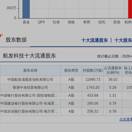
股东数据
十大流通股东
十大股东
航发科技十大流通股东
统计截止日期：
2026-
占流通股本
较上
股东名称
股份类型
持股数(万股)
比例(%)
变动
中国航发成都发动机有限公司
A股
11890.73
36.02
香港中央结算有限公司
A股
1743.20
5.28
105
中国银行股份有限公司-国投瑞银国家安全灵活配置混合型证券投资基金
A股
433.68
1.31
中国建设银行股份有限公司-长城景气成长混合型证券投资基金
A股
260.00
0.79
中国农业银行股份有限公司-南方军工改革灵活配置混合型证券投资基金
A股
256.32
0.78
点击查