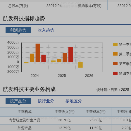
总股本(万股)
33012.94
流通股本(万股)
33012.9
航发科技指标趋势
利润趋势
收入趋势
第一季
第二季
第三季
第四季
航发科技主要业务构成
统计截止日期：
2025-
按产品分
按行业分
按地区分
主营构成
主营收入(元)
主营成本(元)
主营利润
内贸航空及衍生产品
28.70亿
25.68亿
3.01
外贸产品
13.79亿
11.59亿
2.20