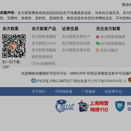
准)、GJB9001(国军标)和AS9100(国际宇航质量标准)质
数据
证,以及热处理、焊接、无损检测、化学处理、涂层和非传
等10种特种工艺NADCAP认证。经过长期与国际、国内一
郑重声明：
东方财富网发布此信息的目的在于传播更多信息，与本站立场无关。东方
企业合作,公司积累了丰富的航空发动机和燃气轮机零部件
性、完整性、有效性、及时性、原创性等。相关信息并未经过本网站证实，不对您构
验,掌握了航空发动机各种机匣制造技术,是全球主要燃机叶
化制造基地,具备了复杂钣金焊接组合件加工能力和先进反
东方财富
东方财富产品
证券交易
关注东方财富
能力,是多家国际一流航空企业的战略供应商。目前,公司拥
东方财富免费版
东方财富证券开户
东方财富网微博
际、国内先进的航空发动机零部件制造标准,掌握了多项与
东方财富Level-2
东方财富在线交易
轨的关键核心技术,具备较强的研发和生产制造能力。公司
东方财富网微信
承“国家利益至上”的价值观,坚持履行“动力强军、科技报国”
东方财富策略版
东方财富证券交易
意见与建议
命,坚决实施“创新驱动、质量制胜、人才强企”三大发展战略
妙想投研助理
构建“小核心、大协作、专业化、开放型”科研生产体系,努
扫一扫下载
Choice金融终端
“世界一流航空发动机企业”。
APP
信息网络传播视听节目许可证：0908328号 经营证券期货业务许可证编号：91310
沪ICP证:沪B2-20070217
网站备案号:沪ICP备05006054号-11
关于我们
可持续发展
广告服务
供应商平台