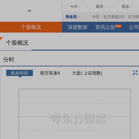
今开：
-
最高：
-
最低：
-
资金流：
今日：主力净流入
0
，主力排
个股概况
深度数据
资讯公告
公司
个股概况
分时
航发科技
航空装备Ⅱ
大盘( 上证指数)