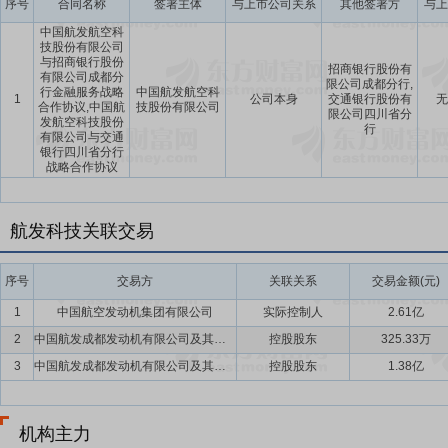
序号
合同名称
签署主体
与上市公司关系
其他签署方
与上
中国航发航空科
技股份有限公司
与招商银行股份
招商银行股份有
有限公司成都分
限公司成都分行,
行金融服务战略
中国航发航空科
1
公司本身
交通银行股份有
无
合作协议,中国航
技股份有限公司
限公司四川省分
发航空科技股份
行
有限公司与交通
银行四川省分行
战略合作协议
航发科技关联交易
序号
交易方
关联关系
交易金额(元)
1
中国航空发动机集团有限公司
实际控制人
2.61亿
2
中国航发成都发动机有限公司及其出资企业
控股股东
325.33万
3
中国航发成都发动机有限公司及其出资企业
控股股东
1.38亿
机构主力