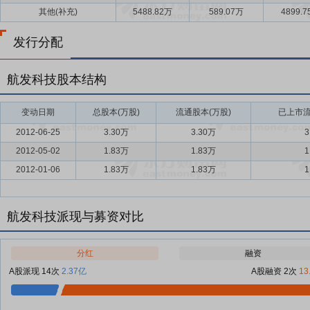
其他(补充)
5488.82万
589.07万
4899.
发行分配
航发科技股本结构
变动日期
总股本(万股)
流通股本(万股)
已上市流
2012-06-25
3.30万
3.30万
3
2012-05-02
1.83万
1.83万
1
2012-01-06
1.83万
1.83万
1
航发科技派现与募资对比
分红
融资
A股派现 14次
2.37亿
A股融资 2次
13