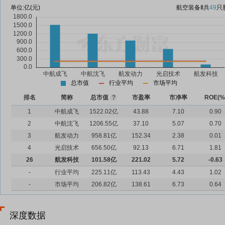
单位:
亿(元)
航空装备Ⅱ
共
49
只
总市值
行业平均
市场平均
排名
简称
总市值
?
市盈率
市净率
ROE(%
1
中航成飞
1522.02亿
43.88
7.10
0.90
2
中航沈飞
1206.55亿
37.10
5.07
0.70
3
航发动力
958.81亿
152.34
2.38
0.01
4
光启技术
656.50亿
92.13
6.71
1.81
26
航发科技
101.58亿
221.02
5.72
-0.63
-
行业平均
225.11亿
113.43
4.43
1.02
-
市场平均
206.82亿
138.61
6.73
0.64
深度数据