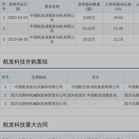
序
质押开始日
质押股份数量
占所持股份比例
股东名称
号
期
(股)
(%)
中国航发成都发动机有限公
1
2003-03-03
3165万
26.62
司
中国航发成都发动机有限公
2
-
6119万
51.46
司
中国航发成都发动机有限公
3
2019-08-30
2515万
21.15
司
航发科技并购重组
序号
交易标的
买方
1
中国航发哈尔滨轴承有限公司
中国航空发动机集团有限公司
中国
2
四川法斯特机械制造有限责任公司
意向投资方,中国航发成都发动机有限公司,中国航发资产管理有限公司
四川法
3
四川法斯特机械制造有限责任公司
-
四川法
航发科技重大合同