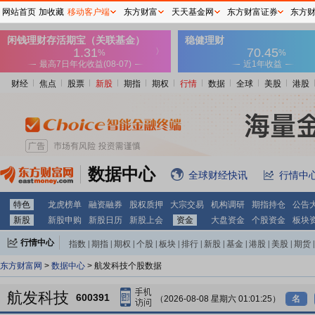
网站首页
加收藏
移动客户端
东方财富
天天基金网
东方财富证券
东方
财经
焦点
股票
新股
期指
期权
行情
数据
全球
美股
港股
数据中心
全球财经快讯
行情中
特色
龙虎榜单
融资融券
股权质押
大宗交易
机构调研
期指持仓
公告
新股
新股申购
新股日历
新股上会
资金
大盘资金
个股资金
板块
行情中心
指数
|
期指
|
期权
|
个股
|
板块
|
排行
|
新股
|
基金
|
港股
|
美股
|
期货
|
外汇
|
黄金
|
自选股
|
自选基金
东方财富网
>
数据中心
> 航发科技个股数据
航发科技
600391
（2026-08-08 星期六 01:01:25）
名