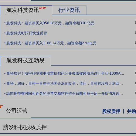
会,会议审议通过了《关于审议<对全资子公司四川法斯特机械制造有限责
——四川法斯特机械制造有限责任公司(以下简称法斯特)增资83,182,276.0
航发科技资讯
行业资讯
1 月 30 日,法斯特向公司报告,其已经完成了上述增资的工商变更登
.
航发科技：融资净买入956.18万元，融资余额3.01亿元
.
航发科技8月7日快速反弹
.
航发科技：融资净买入1168.14万元，融资余额2.92亿元
航发科技互动易
.
董秘您好！航宇科技和中航重机都已公开披露被民航局进行长江-1000A发动机的TC
.
董秘，您好，贵司一直在推动国企深化改革，请问：贵司有没有计划回购股份用于员工股权
.
請問把带有时间和姓名的股票交易软件持仓截图和身份证一并扫描发送至公司邮箱，可以获
公司运营
股权质押
并购
航发科技股权质押