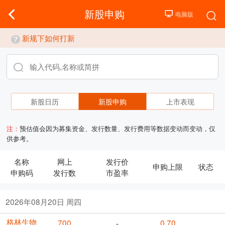
新股申购
新规下如何打新
新股日历
新股申购
上市表现
注：
预估值会因为募集资金、发行数量、发行费用等数据变动而变动，仅
供参考。
名称
网上
发行价
申购上限
状态
申购码
发行数
市盈率
2026年08月20日 周四
格林生物
700
0.70
-