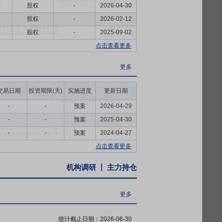
国际品牌竞争力；在客户方面，公司深度与
铢
股权
-
2026-04-30
以替代的供应链优势，为持续稳健发展奠定
币
股权
-
2026-02-12
币
股权
-
2025-09-02
05年9月，山东省禹城市被中国轻工业联
点击查看更多
程较短，可为公司提供便捷、高效、低廉的物
更多
源充足，运输成本低。
持有的公司股份,也不由公司回购本人直接及
交易日期
投资期限(天)
实施进度
更新日期
-
-
预案
2026-04-29
于当年实现的可分配利润的10%,且最近3
-
-
预案
2025-04-30
-
-
预案
2024-04-27
经审计的每股净资产,公司将通过控股股东增
点击查看更多
机构调研
主力持仓
更多
统计截止日期：
2026-06-30