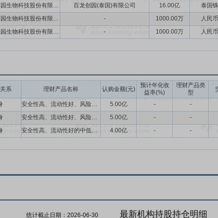
专利与规模化生产优势，产品远销全球六十多个国家和地区，具备较强的
山东百龙创园生物科技股份有限公司
百龙创园(泰国)有限公司
16.00亿
泰国
质稳定、合作粘性强，凭借定制化服务与严格的质量管控体系，形成了难
山东百龙创园生物科技股份有限公司
-
1000.00万
人民
山东百龙创园生物科技股份有限公司
-
1000.00万
人民
高新技术产业开发区，该区域是产业集中区，有较强的产业集聚效应。20
功能糖城”。禹城位于环渤海经济圈，交通便利，距离天津港、青岛港车
省以及邻近的河南、河北均为我国玉米主产区，玉米及玉米深加工产品资
之日起三十六个月内,不转让或者委托他人管理本次发行前本人直接及间接
预计年化收
理财产品类
关系
理财产品名称
认购金额(元)
益率(%)
型
身
安全性高、流动性好、风险等级较低的理财产品或存款类产品
5.00亿
-
-
基础上,结合公司持续经营和长期发展,公司每年以现金方式分配的利润不少
身
安全性高、流动性好、风险等级较低的理财产品或存款类产品
5.00亿
-
-
年实现的年均可分配利润的30%。
身
安全性高、流动性好的中低风险型产品且投资期限不超过12个月的理财产品
4.00亿
-
-
股票并上市后三年内,如公司股票收盘价格连续20个交易日低于最近一期
高级管理人员增持公司股票以及公司回购股份等措施来稳定股价。
最新机构持股持仓明细
统计截止日期：
2026-06-30