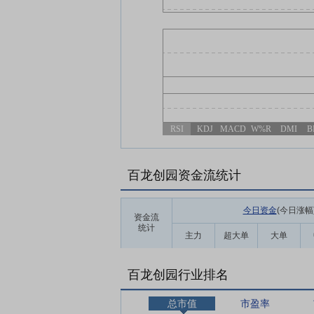
RSI
KDJ
MACD
W%R
DMI
B
百龙创园资金流统计
今日资金
(今日涨幅
资金流
统计
主力
超大单
大单
百龙创园行业排名
总市值
市盈率