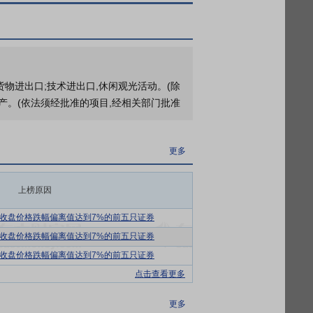
货物进出口;技术进出口,休闲观光活动。(除
产。(依法须经批准的项目,经相关部门批准
他淀粉糖（醇）四大系列，各系列产品按分
更多
粉为原料的抗性糊精外，还生产以普通木薯
合其口感或产品指标的定制产品，截至目前
上榜原因
之一。
主要包括低聚果糖、低聚半乳糖和低聚异麦芽
收盘价格跌幅偏离值达到7%的前五只证券
双歧杆菌增殖效果明显，具有较为显著的提
收盘价格跌幅偏离值达到7%的前五只证券
研究机构数据，预计2030年全球益生元
收盘价格跌幅偏离值达到7%的前五只证券
点击查看更多
的过量摄入，以及食物结构的日益精细化，
更多
十年的科学研究，现已证明膳食纤维具有多