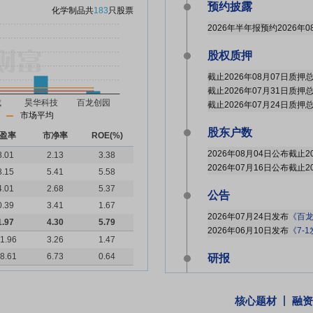
预约披露
化学制品
共
183
只股票
2026年半年报预约2026年0
股权质押
市场平均
股东户数
盈率
市净率
ROE(%)
8.01
2.13
3.38
8.15
5.41
5.58
4.01
2.68
5.37
公告
0.39
3.41
1.67
2026年07月24日发布
《百龙创园
1.97
4.30
5.79
2026年06月10日发布
《7-1发
1.96
3.26
1.47
8.61
6.73
0.64
研报
2026年06月29日发布
《守
核心题材
融资