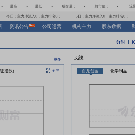
-
最高：
-
最低：
-
成交量：
-
总市值：
-
流
今日：主力净流入
0
，主力排名
0
；
5日：主力净流入
0
，主力排名
0
；
据
资讯公告
公司运营
机构主力
股东数据
分时
K线
更多
上证指数)
全屏
百龙创园
化学制品