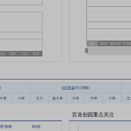
RSI
KDJ
MACD
W%
IAS
OBV
CCI
ROC
)
5日资金
(5日涨幅
)
中单
小单
主力
超大单
大单
中单
小单
主
百龙创园重点关注
市净率
ROE