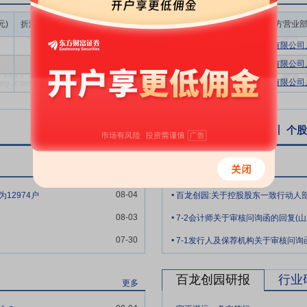
康产品。世界卫生组织和各国营养学界对膳食纤维的摄入给出了统一的建议
成交额/流通
元)
折溢率(%)
成交量(万股)
成交额(万元)
买方营业
提高到45—55g。学术界还认为该类产品的应用范围为3-100岁男女
市值(%)
-1.48
54.42
1052.48
0.13%
湘财证券股份有限公司上
-1.52
15.70
304.58
0.04%
湘财证券股份有限公司上
宣布阿洛酮糖不在“添加糖”“总糖”营养标签中标注，因此在这两个类目中不
-1.52
55.00
1067.00
0.13%
湘财证券股份有限公司上
。目前，阿洛酮糖已在美国、日本、韩国、加拿大、澳大利亚及新西兰等
1年以来，欧洲食品安全局（EFSA）分别对松谷化学等厂商生产的用于
来安全隐患”。在中国，2020年国家卫健委首次受理D-阿洛酮糖作为新食品原
个股资讯
行业资讯
公告
互动易
个股
品种，该酶制剂是阿洛酮糖生产的重要酶制剂，对D-阿洛酮糖安全合规进入
百龙创园公告
更多
为全球主要益生元、膳食纤维和阿洛酮糖生产商之一，公司已有200多种
.
十种规格型号的产品，更加丰富了产品种类，以更好地满足不同客户多元
08-04
12974户
.
业，是行业内少数能够多品种规模化生产、全方位满足客户多样性需求的
08-03
7-2会计师关于审核问询函的回复(
.
质量
益生元、膳食纤维及阿洛酮糖产品，尤其抗性糊精和阿洛酮糖等中
07-30
现柔性生产，即根据市场及客户对产品品种的需求变化，通过不同生产工
的阿洛酮糖等产品，公司新建设生产线，进行单独生产，达到生产效率的
百龙创园研报
行业
更多
展
公司是国家高新技术企业，拥有国家博士后科研工作站、中国轻工业
.
室、山东省膳食纤维组件工程技术研究中心、山东省工业设计中心、一企