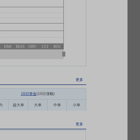
R
DMI
BIAS
OBV
CCI
ROC
更多
10日资金
(10日涨幅
)
力
超大单
大单
中单
小单
更多