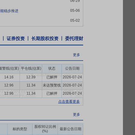
06-29
物发酵产业协会、山东省农业科学院等建立
05-06
产能稳步推进
05-02
客户的需求，公司通过了BRCGS全球食品
证）、清真认证（HALAL认证）等，取得
商、配料公司、食品服务组织和原材料加工者
证券投资
长期股权投资
委托理财
、重点突破的营销策略：在全国主要省市常
更多
，又在纵向上针对重要客户不断提高产品渗
预警线(估算)
平仓线(估算)
状态
公告日期
销售网络为全国客户提供产品及相关技术服
14.16
12.39
已解押
2026-07-24
12.96
11.34
未达预警线
2026-07-24
司商标被评为山东省著名商标，公司产品低聚
厚道鲁商”品牌形象榜亮相，百龙创园与海
12.96
11.34
已解押
2026-07-24
之一，同年12月，“百龙创园”牌淀粉糖获
点击查看更多
得山东省制造业高端品牌培育企业，2021年低
更多
精通过泰山品质认证并荣获好品山东、山东制
中国轻工业联合会科技进步一等奖等技术性
股权转让比例
标的类型
最新公告日期
多项国家行业标准制定参与权，树立了高品
(%)