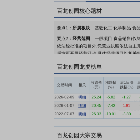
百龙创园核心题材
要点1：
所属板块
基础化工 化学制品 食品
要点2：
经营范围
一般项目:食品销售(仅
依法经批准的项目外,凭营业执照依法自主开
后方可开展经营活动,具体经营项目以相关
要点3：
功能性食品配料产品
公司的产品
百龙创园龙虎榜单
子结构可分为多个品种，同一品种又可按品
淀粉或有机木薯淀粉为原料的抗性糊精，以
收盘价
涨跌幅
后1日涨
交易时间
相关
公司能够生产200多种不同规格型号的功
(元)
(%)
跌幅(%)
跌
要点4：
益生元行业
我国益生元的开发和
2026-02-09
明细
25.24
-5.82
-1.27
糖。其中，低聚异麦芽糖在我国应用最早，
2026-01-07
明细
20.45
-7.42
1.91
高人体矿物质吸收的功效，价格适中。而低
2022-07-07
明细
26.33
-10.01
-3.80
产量将达到44.12万吨，销售额将达到22.79
要点5：
膳食纤维行业
随着我国居民生活
百龙创园大宗交易
致使我国出现了高血压、高血脂、高胆固醇