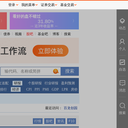
登录
我的菜单
证券交易
基金交易
动态
债券
视频
股吧
基金吧
博客
搜索
个人
自选
0
0
红送配
研报
个股研报
行业研报
盈利预测
排行
经济
CPI
PPI
PMI
GDP
LPR
房价
消息
最近访问：
百龙创园
搜索
行情
股吧
资讯
F10