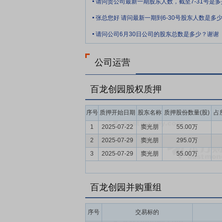
请问贵公司最新一期股东人数，截至7-31号是多
了集实验、小试、中试、产业化于一体的创
.
张总您好 请问最新一期到6-30号股东人数是多
合作关系，实现了广泛的技术交流和资源共
.
请问公司6月30日公司的股东总数是多少？谢谢
要点10：
认证优势
公司坚持“品牌领先、
安全标准认证、中国/欧盟/美国/日本有机
了美国FDA食品生产企业注册号。其中，
公司运营
接受和指定。公司于2015年顺利通过BR
百龙创园股权质押
要点11：
营销优势
公司经过十余年的发
驻销售人员，并对重要客户采取专人服务，
序号
质押开始日期
股东名称
质押股份数量(股)
占
透率，与客户形成深层次的开发与合作，深
务。
1
2025-07-22
窦光朋
55.00万
2
2025-07-29
窦光朋
295.0万
要点12：
品牌与客户优势
公司经过多年
异麦芽糖入选2013年轻工竞争力优势品牌
3
2025-07-29
窦光朋
55.00万
尔、海信、中国重汽、东阿阿胶等企业上榜
评山东名牌产品；2019年—2023年公司
百龙创园并购重组
聚异麦芽糖获得山东省知名农产品品牌，2
造齐鲁精品荣誉称号。2025年陆续取得
序号
交易标的
荣誉；公司作为国内功能糖、膳食纤维及健