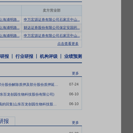
，即每人每天摄入量在25g—35g之间，
部
卖方营业部
老幼均适用。由于我国拥有约14亿的人口基
海浦明路...
申万宏源证券有限公司石家庄中山...
海浦明路...
财达证券股份有限公司保定安国药...
计算其添加量，为阿洛酮糖在食品中，特别是
海浦明路...
申万宏源证券有限公司石家庄中山...
在内的十余个国家获得法规许可，欧盟、中
生产D-阿洛酮糖的酶进行了安全性评估，结果
点击查看更多
料的申报，2023年5月“D-阿洛酮糖-3-
研报
行业研报
机构评级
业绩预测
新食品原料领域具有里程碑意义，2024年
更多
不同规格型号的产品，近年通过自主研发，
化的需求。公司产品广泛应用于食品、饮
07-24
百龙创园:关于控股股东一致行动人部分股份解除质押及部分股份质押延期的公告
供应商之一。
06-10
山东百龙创园生物科技股份有限公司)
高端产品对相关生产设备、工艺和技术的要
06-10
7-1发行人及保荐机构关于审核问询函的回复(山东百龙创园生物科技股份有限公司)
序的组合协同实现同一生产线能够生产不同
最大化。
研报
更多
联合会膳食纤维工程技术研究中心、山东省
一技术研发中心等省级以上科研平台，形成