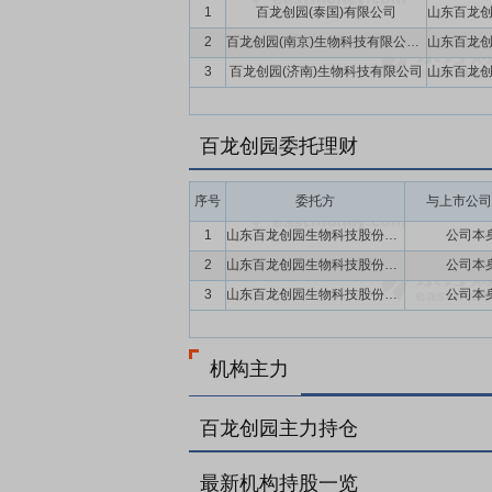
质、专业化的品牌形象，同时拥有自主核心
1
百龙创园(泰国)有限公司
下游客户合作，技术融合创新，客户结构优
2
百龙创园(南京)生物科技有限公司(暂定名)
了坚实基础。
3
百龙创园(济南)生物科技有限公司
要点13：
地域优势
公司地处山东禹城国家
合会和中国发酵工业协会联合命名为“中国
百龙创园委托理财
流渠道，保证产品的及时供给。同时，山东
要点14：
自愿锁定股份
自公司股票上市
序号
委托方
与上市公司
间接持有的该部分股份。
1
山东百龙创园生物科技股份有限公司
公司本
要点15：
股利分配
在满足现金分红条件的
2
山东百龙创园生物科技股份有限公司
公司本
年以现金方式累计分配的利润不少于最近3
3
山东百龙创园生物科技股份有限公司
公司本
要点16：
稳定股价措施
公司首次公开发行
持股份、公司全体董事(独立董事除外)和
机构主力
百龙创园主力持仓
最新机构持股一览