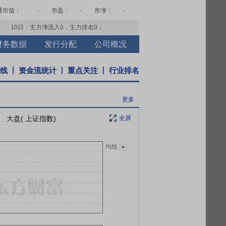
通市值：
-
市盈：
-
市净：
-
10日：主力净流入
0
，主力排名
0
；
财务数据
发行分配
公司概况
K线
资金流统计
重点关注
行业排名
更多
大盘( 上证指数)
全屏
均线