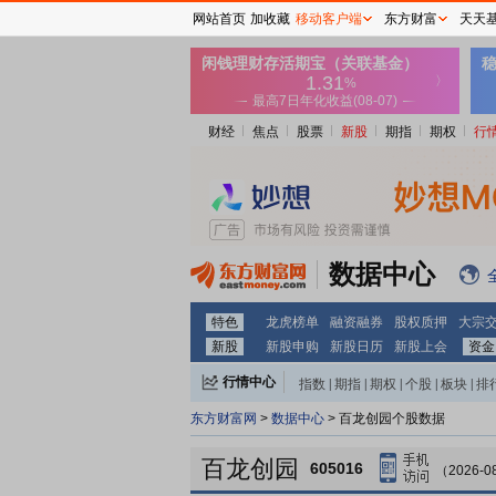
网站首页
加收藏
移动客户端
东方财富
天天
财经
焦点
股票
新股
期指
期权
行
数据中心
特色
龙虎榜单
融资融券
股权质押
大宗
新股
新股申购
新股日历
新股上会
资金
行情中心
指数
|
期指
|
期权
|
个股
|
板块
|
排
东方财富网
>
数据中心
> 百龙创园个股数据
百龙创园
605016
（2026-0