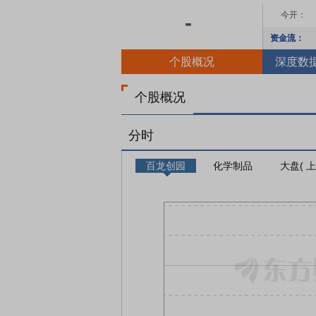
今开：
-
资金流：
个股概况
深度数
个股概况
分时
百龙创园
化学制品
大盘( 