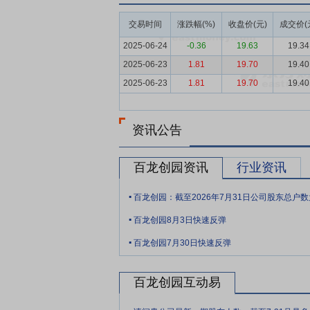
重健康功效，是值得向全民推广的普及型健
交易时间
涨跌幅(%)
收盘价(元)
成交价(
其中美国糖尿病协会建议糖尿病患者可以适度
数，膳食纤维产业有着巨大的经济价值。
2025-06-24
-0.36
19.63
19.34
2025-06-23
1.81
19.70
19.40
要点6：
甜味剂行业
2019年美国FDA
2025-06-23
1.81
19.70
19.40
无糖、少糖产品中大量应用奠定了政策基础
国等多国也在阿洛酮糖的认证过程中。202
均为“没有风险”或“在正常使用条件下不会带
资讯公告
差向异构酶”获批列入食品工业用酶制剂新
3月、2024年10月另有两类酶制剂获批。
百龙创园资讯
行业资讯
要点7：
产品矩阵全面，产品竞争力强
作
.
又增加了母乳寡聚糖、结晶果糖等多款、数
百龙创园：截至2026年7月31日公司股东总户数为
.
料、乳制品、保健品、动物营养及饲料等行
百龙创园8月3日快速反弹
.
要点8：
生产工艺持续优化，保障优异产品
百龙创园7月30日快速反弹
求较高。公司建设了全自动生产线，可以实
类别、型号产品的目标，对于生产工艺复杂
百龙创园互动易
要点9：
坚持技术与产品创新，引领行业发
.
企业技术中心、山东省功能糖应用工程实验