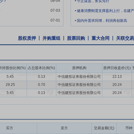
08-04
少？
守正谋远，务实笃行
新体系。公司与山东大学、江南大学、中国食品发酵工业研究院、中国生
.
07-03
少
健康消费刚需支撑盈利上行，在建
享。
.
07-01
国内外需求同增，利润再创新高
质量第一”的经营发展战略，贯彻实施国际标准管理体系认证。为满足高端
产品认证、非转基因身份保持认证（IP认证）、犹太食品认证（KOSHER认
BRCGS认证已成为国际公认的食品安全规范，被全球许多零售商、制造
股权质押
并购重组
股票回购
重大合同
关联交易
CGS认证并取得证书，是国内行业内首家取得此认证的公司。
展，公司建立了覆盖全国和全球主要市场的销售网络。公司采取以点带面
以适应和深化一体化的服务优势。这样，公司既在横向上扩大了客户数量
所持股份比例(%)
占总股本比例(%)
质押机构
质押日收盘价(元)
化战略伙伴关系。目前，公司已在全国各大城市常驻销售人员，通过上述
5.45
0.13
中信建投证券股份有限公司
22.13
29.25
0.70
中信建投证券股份有限公司
20.24
的发展，在市场上已经具备较高的企业美誉度和品牌知名度。2013年公
产品；2016年入选国家工信部品牌培育试点企业；2017年7月，山东省“
5.45
0.13
中信建投证券股份有限公司
20.24
省级“厚道鲁商”品牌形象榜（五星级企业），成为德州市仅有两家上榜企业
连续5年获得山东优质名牌和山东知名品牌，2020年—2021年连续两年获
022年抗性糊精入选山东省特色优质食品目录产品，2023年公司抗性糊
阿洛酮糖和聚葡萄糖通过专利密集型产品认定、中国轻工业发酵行业十强、
买方
卖方
交易金额(元)
币种
康甜味剂领域的龙头企业，凭借行业领先的技术实力、齐全的国际认证与