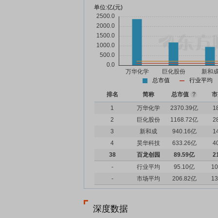
单位:
亿(元)
总市值
行业平均
排名
简称
总市值
?
市
1
万华化学
2370.39亿
1
2
巨化股份
1168.72亿
2
3
新和成
940.16亿
1
4
昊华科技
633.26亿
4
38
百龙创园
89.59亿
2
-
行业平均
95.10亿
10
-
市场平均
206.82亿
13
深度数据