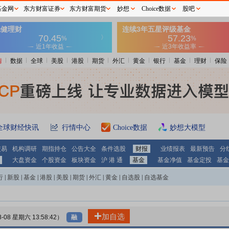
基金网
东方财富证券
东方财富期货
妙想
Choice数据
股吧
情
数据
全球
美股
港股
期货
外汇
黄金
银行
基金
理财
保险
全球财经快讯
行情中心
Choice数据
妙想大模型
交易
机构调研
期指持仓
公告大全
条件选股
财报
业绩报表
最新预告
分
大盘资金
个股资金
板块资金
沪 港 通
基金
基金净值
基金定投
基金
行
|
新股
|
基金
|
港股
|
美股
|
期货
|
外汇
|
黄金
|
自选股
|
自选基金
加自选
8-08 星期六 13:58:42）
融