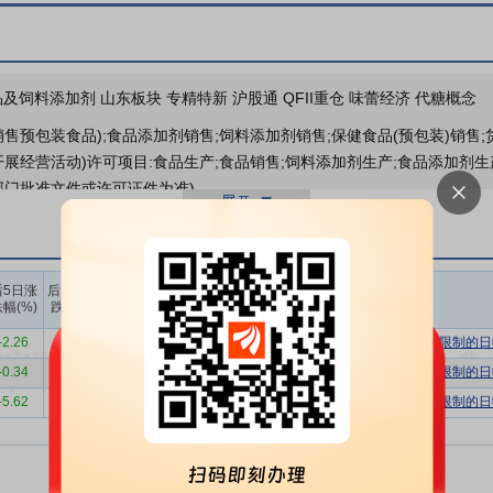
及饲料添加剂 山东板块 专精特新 沪股通 QFII重仓 味蕾经济 代糖概念
销售预包装食品);食品添加剂销售;饲料添加剂销售;保健食品(预包装)销售;
展经营活动)许可项目:食品生产;食品销售;饲料添加剂生产;食品添加剂生
部门批准文件或许可证件为准)。
按用途和工艺过程分为益生元系列、膳食纤维系列、健康甜味剂系列和其
质、规格、原料以及客户需求分为不同产品型号。如公司除生产以玉米淀
满足客户对不同产品的特性需求。目前公司能为客户研发、生产、供应符
上榜营业
上榜营业
上榜营业
后5日涨
后10日涨
部买入合
部卖出合
部买卖净
能性食品配料产品，成为全球行业内产品规格最全、规格数量最多的生产商
幅(%)
跌幅(%)
计(万)
计(万)
额合计(万)
应用起源于20世纪末，目前市场上最为常见并已实现规模化生产的产品
-2.26
-4.68
6315.04
6426.44
-111.40
有价格涨跌幅限制的日
产量最大，对双歧杆菌具有一定的增殖作用，价格相对较低；低聚果糖对
-0.34
12.27
6520.53
5577.93
942.60
有价格涨跌幅限制的日
聚木糖、低聚半乳糖等高端产品因生产工艺复杂等原因价格相对较高。根据
-5.62
7.33
1476.77
664.79
811.98
有价格涨跌幅限制的日
亿美元，2023—2030年复合增长率分别为6.75%和8.62%。
水平的提高，人们对美味的过度追求，高脂肪、高碳水化合物、高蛋白质
、糖尿病等疾病的流行，这与膳食纤维的缺失存在着一定的关系。经过数