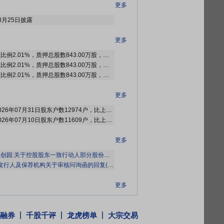
更多
8月25日披露
更多
截止2026年08月07日质押总比例2.01%，质押总股数843.00万股，质押总笔数5笔
截止2026年07月31日质押总比例2.01%，质押总股数843.00万股，质押总笔数5笔
截止2026年07月24日质押总比例2.01%，质押总股数843.00万股，质押总笔数5笔
更多
2026年08月04日公布截止2026年07月31日股东户数12974户，比上期增加1365户
2026年07月16日公布截止2026年07月10日股东户数11609户，比上期减少1815户
更多
:关于控股股东一致行动人部分股份解除质押及部分股份质押延期的公告》
行人及保荐机构关于审核问询函的回复(山东百龙创园生物科技股份有限公司)》
等9
更多
正谋远，务实笃行》
研报
融券
千股千评
龙虎榜单
大宗交易