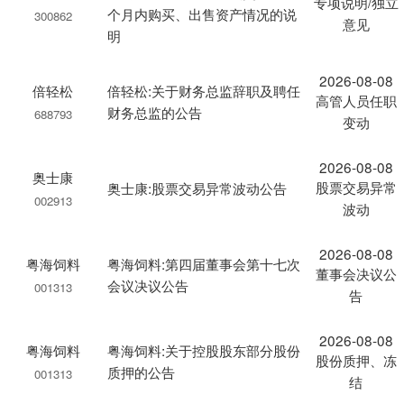
专项说明/独立
个月内购买、出售资产情况的说
300862
意见
明
2026-08-08
倍轻松
倍轻松:关于财务总监辞职及聘任
高管人员任职
财务总监的公告
688793
变动
2026-08-08
奥士康
股票交易异常
奥士康:股票交易异常波动公告
002913
波动
2026-08-08
粤海饲料
粤海饲料:第四届董事会第十七次
董事会决议公
会议决议公告
001313
告
2026-08-08
粤海饲料
粤海饲料:关于控股股东部分股份
股份质押、冻
质押的公告
001313
结