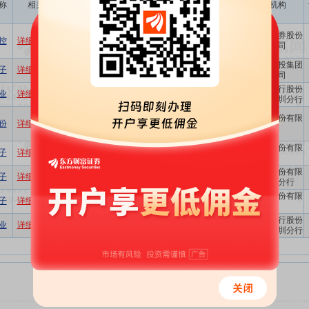
质押股份
称
相关
股东名称
股份
本比例
质押机构
数量(股)
比例(%)
(%)
北京北大青鸟环
国泰海通证券股份
控
详细
数据
宇科技股份有限
70.00万
0.23
0.07
有限公司
公司
深圳市高新投集团
子
详细
数据
袁金钰
422.00万
10.46
0.52
有限公司
深圳茂业商厦有
中国光大银行股份
业
详细
数据
1.70亿
12.13
9.82
限公司
有限公司深圳分行
南京弘泽元天创
华泰证券股份有限
份
详细
数据
业投资合伙企业
707.00万
21.65
2.47
公司
(有限合伙)
惠州市京港投资
浙商证券股份有限
子
详细
数据
1415.00万
12.12
2.31
发展有限公司
公司
鹤壁投资集团有
郑州银行股份有限
子
详细
数据
250.00万
8.33
0.55
限公司
公司鹤壁分行
惠州市京港投资
浙商证券股份有限
子
详细
数据
1415.00万
12.12
2.31
发展有限公司
公司
深圳茂业商厦有
中国光大银行股份
业
详细
数据
1.70亿
12.13
9.82
限公司
有限公司深圳分行
质押方为
证券公司
的分布统计