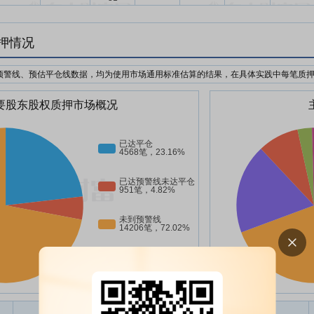
押情况
预警线、预估平仓线数据，均为使用市场通用标准估算的结果，在具体实践中每笔质
机构为了防止股价下跌对自己的利益造成损失，对质押个股的股价设置预警价格与强
要股东股权质押市场概况
日收盘价前复权*质押率*预警线比例
日收盘价前复权*质押率*平仓线比例
押股票市值的比例。质押率因行业、企业等情况不同，通常在3-6折。
前市场上通用的标准有两个，分别是160%/140%和150%/130%；此处计算时使用16
占所持
占总股