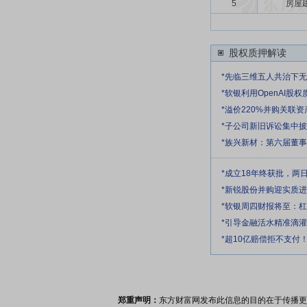
5
房屋
股权质押解读
*先临三维五人共治下无
*软银利用OpenAI股
*溢价220%并购关联
*子公司新旧诉讼集中
*族兴新材：第六届董
*成立18年终获批，两
*新锐股份并购迎实质进
*软银周四财报将至：杠
*引导金融活水精准滴
*超10亿赔偿拒不支付
郑重声明：
东方财富网发布此信息的目的在于传播更