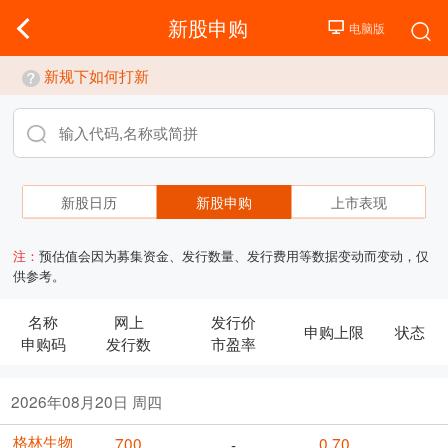
新股申购
新规下如何打新
新股日历
新股申购
上市表现
注：
预估值会因为募集资金、发行数量、发行费用等数据变动而变动，仅
供参考。
名称
网上
发行价
申购上限
状态
申购码
发行数
市盈率
2026年08月20日 周四
格林生物
700
0.70
-