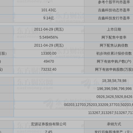
-
参考个股平均市盈率
101.43亿
吉鑫科技动态市盈率
9.14亿
吉鑫科技发行市盈率
2011-04-29 (周五)
上市日期
5.549456%
网下配售中签率
2011-04-29 (周五)
网下配售认购倍数
万股）
13300.00
初步询价累计报价倍数
)
49470
网下有效申购户数(户)
)
73232.40
网下有效申购股数(万股)
18,38,58,78,98
196,396,596,796,996
0926,3426,5926,8426
00203,12703,25203,33209,37703,50203,
113267,313267,513267,71
宏源证券股份有限公司
承销方式
）
2.45
发行后每股净资产（元