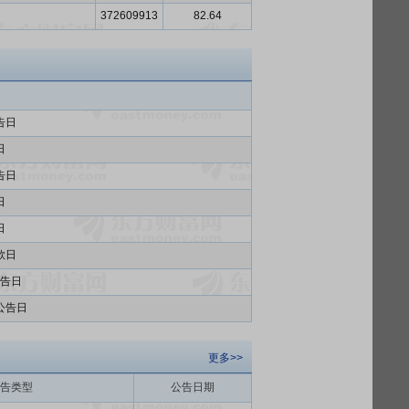
372609913
82.64
告日
日
告日
日
日
款日
告日
公告日
更多>>
告类型
公告日期