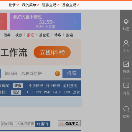
登录
我的菜单
证券交易
基金交易
动态
债券
视频
股吧
基金吧
博客
搜索
个人
自选
0
红送配
研报
个股研报
行业研报
盈利预测
排行
经济
CPI
PPI
PMI
GDP
LPR
房价
消息
搜索
：