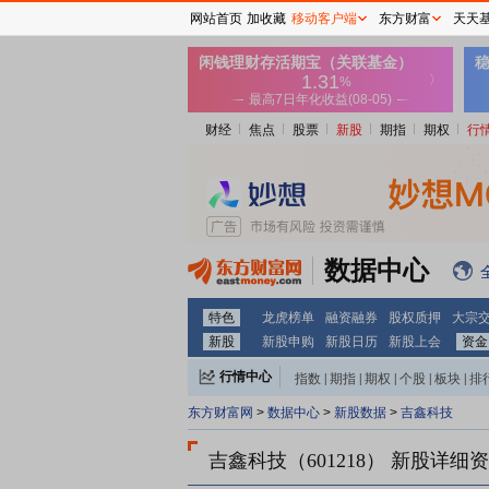
网站首页
加收藏
移动客户端
东方财富
天天
财经
焦点
股票
新股
期指
期权
行
数据中心
特色
龙虎榜单
融资融券
股权质押
大宗
新股
新股申购
新股日历
新股上会
资金
行情中心
指数
|
期指
|
期权
|
个股
|
板块
|
排
东方财富网
>
数据中心
>
新股数据
>
吉鑫科技
吉鑫科技（601218）
新股详细资