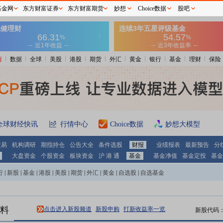
基金网
东方财富证券
东方财富期货
妙想
Choice数据
股吧
情
数据
全球
美股
港股
期货
外汇
黄金
银行
基金
理财
保险
全球财经快讯
行情中心
Choice数据
妙想大模型
交易
机构调研
期指持仓
公告大全
条件选股
财报
业绩报表
最新预告
分
大盘资金
个股资金
板块资金
沪 港 通
基金
基金净值
基金定投
基金
行
|
新股
|
基金
|
港股
|
美股
|
期货
|
外汇
|
黄金
|
自选股
|
自选基金
料
点击进入新股频道
新股申购
打新收益率一览
新股代码