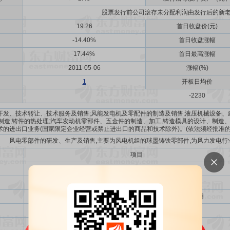
股票发行前公司滚存未分配利润由发行后的新
19.26
首日收盘价(元)
-14.40%
首日收盘涨幅
17.44%
首日最高涨幅
2011-05-06
涨幅(%)
1
开板日均价
-2230
开发、技术转让、技术服务及销售;风能发电机及零配件的制造及销售;液压机械设备
制造;铸件的热处理;汽车发动机零部件、五金件的制造、加工;铸造模具的设计、制造、
术的进出口业务(国家限定企业经营或禁止进出口的商品和技术除外)。(依法须经批准的
风电零部件的研发、生产及销售,主要为风电机组的球墨铸铁零部件,为风力发电行
项目
年产8万吨2.5MW以上风电大型铸件扩建项目
年产2000套风电主齿轮箱部件项目
大功率风电机组关键零部件工程技术研发中心项目
永久性补充流动资金
结项结余永久性补充流动资金