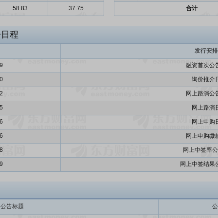
58.83
37.75
合计
告日程
发行安排
9
融资首次公
0
询价推介
2
网上路演公
5
网上路演
6
网上申购
6
网上申购缴
8
网上中签率公
9
网上中签结果
公告标题
公