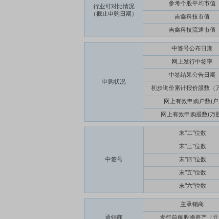
参考个股平均市值
行业可对比情况
（截止申购日期）
吉鑫科技市值
吉鑫科技流通市值
中签号公布日期
网上发行中签率
中签结果公告日期
申购状况
初步询价累计报价股数（
网上有效申购户数(户
网上有效申购股数(万股
末"二"位数
末"三"位数
中签号
末"四"位数
末"五"位数
末"六"位数
主承销商
承销商
发行前每股净资产（元