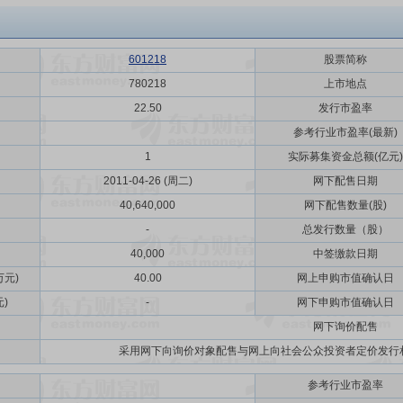
601218
股票简称
780218
上市地点
22.50
发行市盈率
参考行业市盈率(最新)
1
实际募集资金总额(亿元)
2011-04-26 (周二)
网下配售日期
40,640,000
网下配售数量(股)
-
总发行数量（股）
40,000
中签缴款日期
元)
40.00
网上申购市值确认日
)
-
网下申购市值确认日
网下询价配售
采用网下向询价对象配售与网上向社会公众投资者定价发行
参考行业市盈率