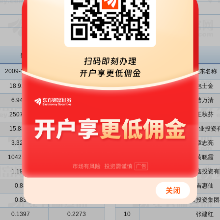
投资金额总计
超额募集资金（实际募集资金-投资金额总计）
投资金额总计与实际募集资金总额比
吉鑫科技
主要股东
数据来源: 招股意向书、申报稿
2009-12-31
2010-12-31
序号
股东名称
18.9127
26.3037
1
包士金
6.9424
10.1039
2
曹万清
2507.90
2980.52
3
王秋芬
15.8325
20.1149
4
无锡高德创业投资
3.3247
3.1615
5
章志亮
10427.03
10427.03
6
黄晓霞
1.1990
3.9996
7
江阴市华鑫投资有
0.83
0.78
8
吉惠仙
0.83
0.78
9
江苏高科技投资集团
0.1397
0.2273
10
张建红