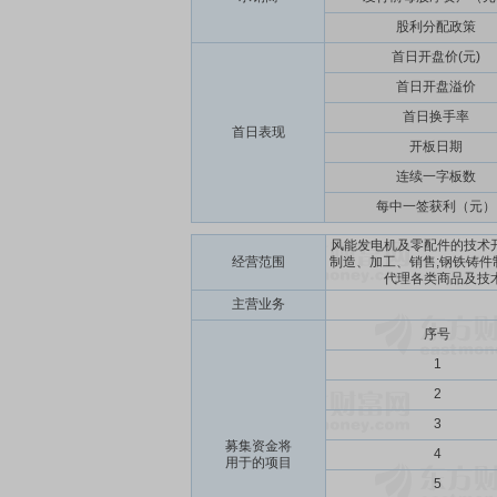
股利分配政策
首日开盘价(元)
首日开盘溢价
首日换手率
首日表现
开板日期
连续一字板数
每中一签获利（元）
风能发电机及零配件的技术
经营范围
制造、加工、销售;钢铁铸件
代理各类商品及技
主营业务
序号
1
2
3
募集资金将
4
用于的项目
5