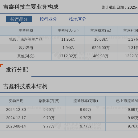
吉鑫科技主要业务构成
统计截止日期：
2025-
按产品分
按行业分
按地区分
主营构成
主营收入(元)
主营成本(元)
主营利润
轮毂、底座等主产品
11.95亿
10.68亿
1.27
风力发电
1.94亿
6246.00万
1.31
其他(补充)
1712.32万
489.98万
1222.
发行分配
吉鑫科技股本结构
变动日期
总股本(万股)
流通股本(万股)
已上市流通A股
2024-12-30
9.69万
9.69万
9.69
2024-12-17
9.70万
9.70万
9.69
2023-08-14
9.77万
9.77万
9.76