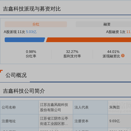
吉鑫科技派现与募资对比
分红
融资
A股派现 11次
5.03亿
A股融资 1次
11
0.98%
32.27%
44.01%
分红率
股利支付率
派现融资比
公司概况
吉鑫科技公司简介
江苏吉鑫风能科技
公司名称
法人代表
朱陶芸
股份有限公司
江苏省江阴市云亭
注册地址
注册资本
9.69亿
街道工业园区那巷
路8号