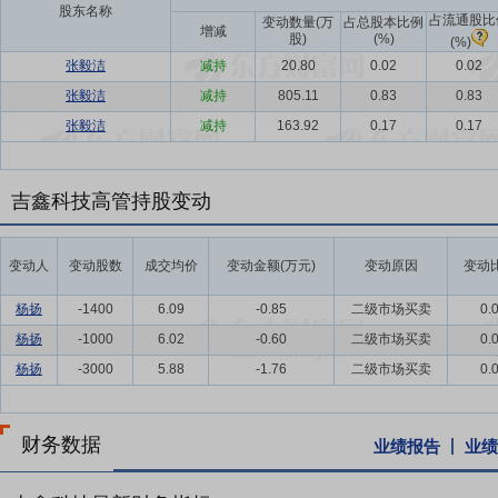
股东名称
占流通股比
变动数量(万
占总股本比例
增减
股)
(%)
(%)
张毅洁
减持
20.80
0.02
0.02
张毅洁
减持
805.11
0.83
0.83
张毅洁
减持
163.92
0.17
0.17
吉鑫科技高管持股变动
变动人
变动股数
成交均价
变动金额(万元)
变动原因
变动比
杨扬
-1400
6.09
-0.85
二级市场买卖
0.
杨扬
-1000
6.02
-0.60
二级市场买卖
0.
杨扬
-3000
5.88
-1.76
二级市场买卖
0.
财务数据
业绩报告
业绩