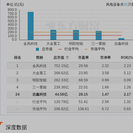
单位:
亿(元)
风电设备
共
31
只
总市值
行业平均
市场平均
排名
简称
总市值
?
市盈率
市净率
ROE(%
1
金风科技
752.15亿
29.58
2.32
2.23
2
大金重工
268.62亿
23.85
3.58
5.12
3
明阳智能
262.33亿
68.59
0.99
0.09
4
三一重能
238.36亿
22.01
1.66
1.26
24
吉鑫科技
44.58亿
28.15
1.47
2.17
-
行业平均
120.79亿
51.41
2.56
1.32
-
市场平均
206.82亿
138.61
6.72
0.65
深度数据