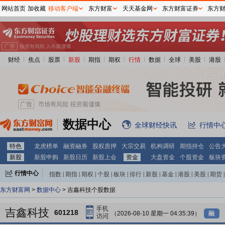
网站首页
加收藏
移动客户端
东方财富
天天基金网
东方财富证券
东方
财经
焦点
股票
新股
期指
期权
行情
数据
全球
美股
港股
数据中心
全球财经快讯
行情中
特色
龙虎榜单
融资融券
股权质押
大宗交易
机构调研
期指持仓
公告
新股
新股申购
新股日历
新股上会
资金
大盘资金
个股资金
板块
行情中心
指数
|
期指
|
期权
|
个股
|
板块
|
排行
|
新股
|
基金
|
港股
|
美股
|
期货
|
外汇
|
黄金
|
自选股
|
自选基金
东方财富网
>
数据中心
> 吉鑫科技个股数据
吉鑫科技
601218
（2026-08-10 星期一 04:35:39）
融