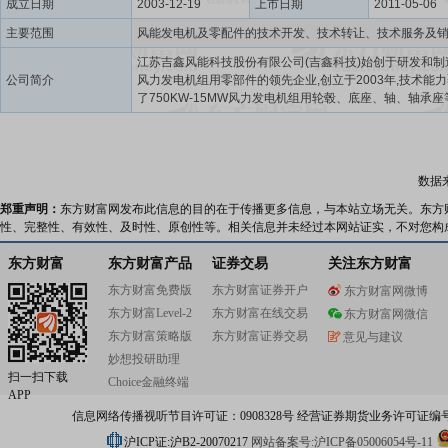
成立日期
2003-12-19
上市日期
2011-05-06
主要范围
江苏吉鑫风能科技股份有限公司(吉鑫科技)始创于研发和制
公司简介
风力发电机组用零部件的领先企业,创立于2003年,技术能
了750KW-15MW风力发电机组用轮毂、底座、轴、轴承座
产品,具备从模具、铸造、机加工、喷涂、装配的全套生产
历经多年的创新奋进,吉鑫科技从单一的零部件制造商向客
延伸,成为覆盖装配、风场建设运营以及拥有自主知识产权
技上市公司。吉鑫科技积极顺应时代发展的要求,不断进行
数据
革和技术创新。产品销量从8000吨上升至16万吨,具备了
大功率优质风电铸件的规模优势。2009年,公司建成省级大
郑重声明：
东方财富网发布此信息的目的在于传播更多信息，与本站立场无关。东方
金属部件工程技术研究中心,在风电铸造技术方面一直处于
性、完整性、有效性、及时性、原创性等。相关信息并未经过本网站证实，不对您构
进水平。公司多项产品成为省级高新技术产品,3-5MW大型
电机组用轮毂等专业部件获得国家火炬计划项目证书,吉鑫
东方财富
东方财富产品
证券交易
关注东方财富
得“江苏名牌产品”和“江苏省重点培育和发展的国际知名品牌
东方财富免费版
东方财富证券开户
东方财富网微博
号。吉鑫科技非常注重知识产权的建设。吉鑫科技以创新
东方财富Level-2
东方财富在线交易
术、卓越的解决方案和优质的产品,坚持不懈地为全球风电
东方财富网微信
发展提供了有力的支持。吉鑫科技顺应行业发展趋势,洞察
东方财富策略版
东方财富证券交易
意见与建议
求,2021年开始布局零部件组装业务,已经具备年产600套
妙想投研助理
力,并持续跟客户进行沟通,根据市场需求提供定制化装配服
扫一扫下载
Choice金融终端
鑫科技已建成宏润沧州盐山宣惠河风电项目(一期)和盐山县
APP
北干沟风电项目(二期),规模容量共150MW,目前已全部投产
信息网络传播视听节目许可证：0908328号 经营证券期货业务许可证编号：91310
为优化能源结构,提高环境质量,实现双碳目标作出了贡献。
断的自我发展与变革,吉鑫科技以“铸就绿色未来”为品牌愿景
沪ICP证:沪B2-20070217
网站备案号:沪ICP备05006054号-11