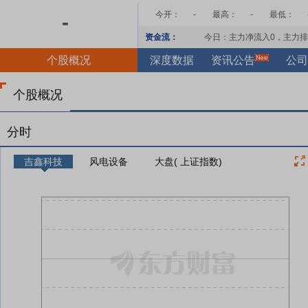
今开：
-
最高：
-
最低：
-
资金流：
今日：主力净流入
0
，主力排
个股概况
深度数据
资讯公告
公司
个股概况
分时
吉鑫科技
风电设备
大盘( 上证指数)