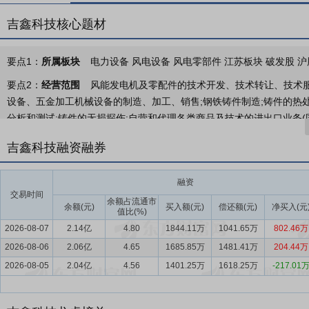
吉鑫科技核心题材
要点1：
所属板块
电力设备 风电设备 风电零部件 江苏板块 破发股 沪
要点2：
经营范围
风能发电机及零配件的技术开发、技术转让、技术服
设备、五金加工机械设备的制造、加工、销售;钢铁铸件制造;铸件的热
分析和测试;铸件的无损探伤;自营和代理各类商品及技术的进出口业务(
准后方可开展经营活动)
吉鑫科技融资融券
要点3：
风机铸件制造业务
公司主要生产750kW-15MW风力发
上风电铸件从工艺设计、模具设计制造、毛坯制造、机加工及表面处理
融资
针，严格执行产品的过程控制和质量追溯，通过了中国船级社ISO9001:201
交易时间
余额占流通市
理）三大体系认证。
余额(元)
买入额(元)
偿还额(元)
净买入(元
值比(%)
2026-08-07
2.14亿
4.80
1844.11万
1041.65万
802.46万
要点4：
风电场运营业务
公司目前已建成并投产运营的宏润发电盐山宣
2026-08-06
山县东部的宣惠河、宣北干沟、李肖干沟沿岸区域及周边盐碱地，规模容量共
2.06亿
4.65
1685.85万
1481.41万
204.44万
2019年4月11日全部并网，二期项目于2020年7月12日全部并网，
2026-08-05
2.04亿
4.56
1401.25万
1618.25万
-217.01
要点5：
风电行业
报告期内，风电行业在政策推动与市场需求的双重驱
球风能理事会（GWEC）初步统计数据显示，2025年全球风电新增装机容量