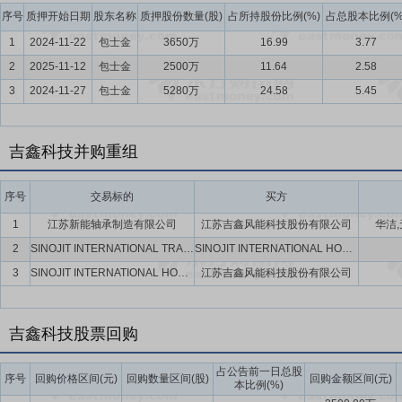
序号
质押开始日期
股东名称
质押股份数量(股)
占所持股份比例(%)
占总股本比例(%
1
2024-11-22
包士金
3650万
16.99
3.77
2
2025-11-12
包士金
2500万
11.64
2.58
3
2024-11-27
包士金
5280万
24.58
5.45
吉鑫科技并购重组
序号
交易标的
买方
1
江苏新能轴承制造有限公司
江苏吉鑫风能科技股份有限公司
华洁
2
SINOJIT INTERNATIONAL TRADING(SINGAPORE)PET.LTD.
SINOJIT INTERNATIONAL HOLDING(SINGAPORE)PET.LTD.
3
SINOJIT INTERNATIONAL HOLDING(SINGAPORE)PET.LTD.
江苏吉鑫风能科技股份有限公司
吉鑫科技股票回购
占公告前一日总股
序号
回购价格区间(元)
回购数量区间(股)
回购金额区间(元)
本比例(%)