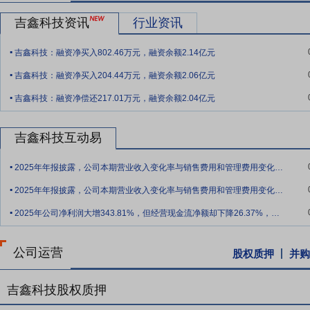
要点10：
进军核电
核电是我国重点鼓励发展的新能源，随着《核电中
吉鑫科技资讯
行业资讯
设备达到80%，其中核电废料罐可以使用的材质包括厚大断面球墨铸
.
来公司重点开拓的市场领域。公司将依托球墨铸铁材料研究平台，将现
吉鑫科技：融资净买入802.46万元，融资余额2.14亿元
.
在该市场形成销售。
吉鑫科技：融资净买入204.44万元，融资余额2.06亿元
.
要点11：
拟至少5000万元回购股份
2018年11月7日公告,公司拟斥资
吉鑫科技：融资净偿还217.01万元，融资余额2.04亿元
回购的股份将用于公司对员工的股权激励或者员工持股计划,如未能在股
要点12：
发展规划
公司将减少1MW以下的风电铸件的生产，最大限
吉鑫科技互动易
2.5MW及以上的大功率风电机组配套用铸件，计划在现有风电铸件市
.
开发超大功率(3-5MW)风电机组铸件的生产工艺，深化无损探伤研
2025年年报披露，公司本期营业收入变化率与销售费用和管理费用变化率相差54.4
.
(超过欧洲标准和国家标准)材质的研发，大型风电用变桨轴承制造方
2025年年报披露，公司本期营业收入变化率与销售费用和管理费用变化率相差54%，
.
2025年公司净利润大增343.81%，但经营现金流净额却下降26.37%，请解
公司运营
股权质押
并购
吉鑫科技股权质押