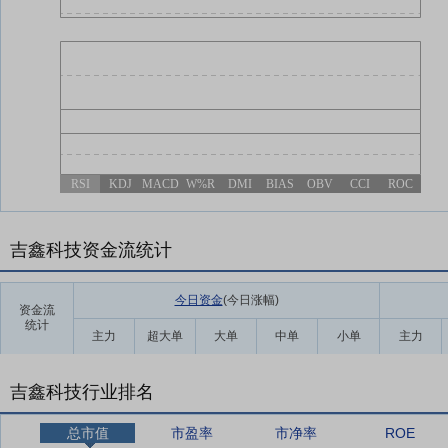
RSI
KDJ
MACD
W%R
DMI
BIAS
OBV
CCI
ROC
吉鑫科技资金流统计
今日资金
(今日涨幅
)
资金流
统计
主力
超大单
大单
中单
小单
主力
吉鑫科技行业排名
总市值
市盈率
市净率
ROE