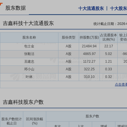
股东数据
十大流通股东
十大股东
吉鑫科技十大流通股东
统计截止日期：
2026-
占流通股本
较上
股东名称
股份类型
持股数(万股)
比例(%)
变动
包士金
A股
21484.94
22.17
张毅洁
A股
4865.97
5.02
-96
丑建忠
A股
1172.27
1.21
20
邓小山
A股
322.25
0.33
叶林
A股
310.10
0.32
点击查
吉鑫科技股东户数
股东户数
股东户数统计
区间涨跌幅
截止日
(%)
本次
上次
增减
增减比