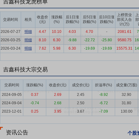
吉鑫科技龙虎榜单
升。GWEC进一步预测，到2030年，全球风电运营总容量有望突破2
等国海上风电开发加速，新增装机量稳步上升；亚非拉新兴市场凭借低
上榜营业
上
收盘价
涨跌幅
后1日涨
后5日涨
后10日涨
交易时间
相关
部买入合
部
期，但整体仍贡献一定增量，全球全年风电市场规模基本符合预期。 
(元)
(%)
跌幅(%)
跌幅(%)
跌幅(%)
计(万)
截至2025年底，全国累计发电装机容量38.9亿千瓦，同比增长16.1%。
2026-07-27
明细
4.47
10.10
4.03
4.70
-
2081.61
7
电装机容量119.87GW，同比增长50.2%。这一增长态势主要源于“1
2026-03-25
明细
8.10
6.30
-9.88
-22.72
-25.80
9580.75
16
要点6：
品牌优势
凭借领先的铸造工艺技术与始终如一的高品质产品交
2026-03-24
明细
7.62
5.98
6.30
-19.69
-19.69
15575.31
14
商务厅颁发的“江苏省重点培育和发展的国际知名品牌”、“JIXIN”获
持。
吉鑫科技大宗交易
要点7：
客户资源优势
经过多年精耕细作，公司凭借深厚的技术底蕴
为国内外著名的风电整机厂商，在风电行业占有重要地位。目前，公司已与
交易时间
涨跌幅(%)
收盘价(元)
成交价(元)
折溢率(%)
成交量(万股)
气等国内龙头企业建立了长期稳定的战略合作伙伴关系，客户粘性持续
2024-09-05
0.37
2.69
2.45
-8.92
32.90
要点8：
研发技术优势
公司始终将技术研发与知识产权建设作为核心战
2024-09-04
-0.74
2.68
2.50
-6.72
31.80
项；截至报告期末，累计通过授权专利92项，其中发明专利34项、美
特新中小企业，达标通过铸造企业规范条件，知识产权优势企业，省级
2023-12-01
0.25
3.95
3.67
-7.09
130.00
要点9：
QCD综合优势
公司基于市场的挑战和客观经济环境的变化重
内，管理层通过挖掘内部潜力、提升运营效率，在质量（Quality）、成
资讯公告
个股
异化竞争优势。