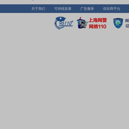
“立于诚信、执于创新、勇于挑战、成于共赢”的企业价值观
有合作伙伴携手共进,为客户提供更加优质的产品和服务,为
关于我们
可持续发展
广告服务
供应商平台
供更宽广的发展空间,为股东提供更丰厚的投资回报。安全
新、高效,是吉鑫的品牌承诺。我们将以领先的技术水平,出
品品质,可靠的交付表现,精细化的成本管控,推动企业与行
续发展,为全球绿色能源产业、为人类与生存环境的可持续
不懈努力。