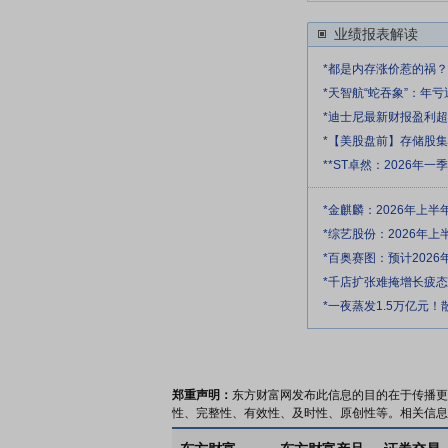
业绩报表解读
*都是内存涨价惹的祸？任
*天智航“蛇吞象”：年
*迪士尼最新财报盈利
*【美股盘前】存储股集
**ST卓然：2026年
*金麒麟：2026年上半年
*综艺股份：2026年上半
*百奥赛图：预计2026年
*千店扩张难掩增长疲
*一夜蒸发1.5万亿元！
郑重声明：
东方财富网发布此信息的目的在于传播更
性、完整性、有效性、及时性、原创性等。相关信息