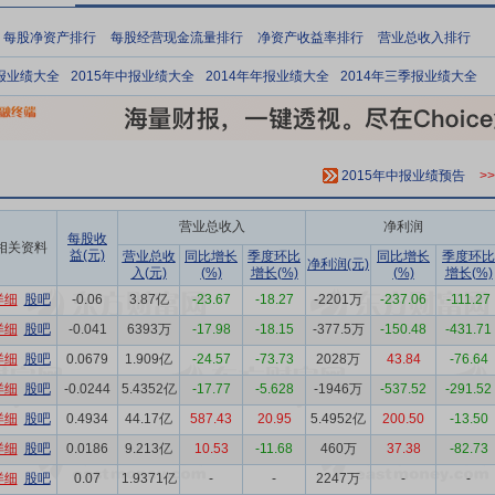
每股净资产排行
每股经营现金流量排行
净资产收益率排行
营业总收入排行
季报业绩大全
2015年中报业绩大全
2014年年报业绩大全
2014年三季报业绩大全
2015年中报业绩预告
>
营业总收入
净利润
每股收
相关资料
益(元)
营业总收
同比增长
季度环比
同比增长
季度环比
净利润(元)
入(元)
(%)
增长(%)
(%)
增长(%)
详细
股吧
-0.06
3.87亿
-23.67
-18.27
-2201万
-237.06
-111.27
详细
股吧
-0.041
6393万
-17.98
-18.15
-377.5万
-150.48
-431.71
详细
股吧
0.0679
1.909亿
-24.57
-73.73
2028万
43.84
-76.64
详细
股吧
-0.0244
5.4352亿
-17.77
-5.628
-1946万
-537.52
-291.52
详细
股吧
0.4934
44.17亿
587.43
20.95
5.4952亿
200.50
-13.50
详细
股吧
0.0186
9.213亿
10.53
-11.68
460万
37.38
-82.73
详细
股吧
0.07
1.9371亿
-
-
2247万
-
-