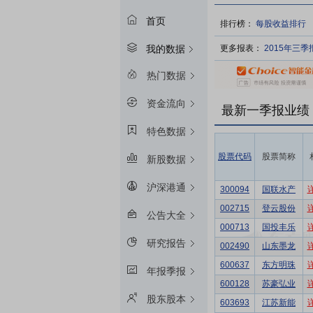
首页
排行榜：
每股收益排行
更多报表：
2015年三
我的数据
热门数据
资金流向
最新一季报业绩
特色数据
股票代码
股票简称
新股数据
沪深港通
300094
国联水产
002715
登云股份
公告大全
000713
国投丰乐
研究报告
002490
山东墨龙
600637
东方明珠
年报季报
600128
苏豪弘业
股东股本
603693
江苏新能