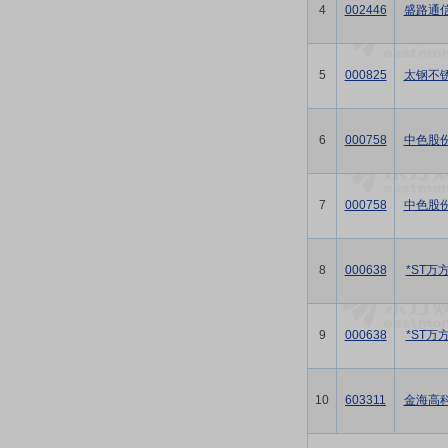
4
002446
盛路通
5
000825
太钢不
6
000758
中色股
7
000758
中色股
8
000638
*ST万
9
000638
*ST万
10
603311
金海高