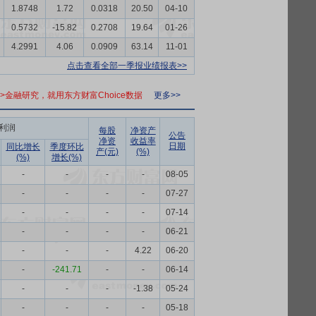
1.8748
1.72
0.0318
20.50
04-10
0.5732
-15.82
0.2708
19.64
01-26
4.2991
4.06
0.0909
63.14
11-01
点击查看全部一季报业绩报表>>
>>金融研究，就用东方财富Choice数据
更多>>
利润
每股
净资产
公告
净资
收益率
日期
同比增长
季度环比
产(元)
(%)
(%)
增长(%)
-
-
-
-
08-05
-
-
-
-
07-27
-
-
-
-
07-14
-
-
-
-
06-21
-
-
-
4.22
06-20
-
-241.71
-
-
06-14
-
-
-
-1.38
05-24
-
-
-
-
05-18