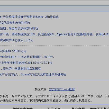
天堂季度业绩好于预期 但Switch 2销量锐减
亏近2亿欲收购未盈利标的
超预期，乐园与流媒体双轮驱动
体下跌，西部数据跌超15%，闪迪跌超9%；SpaceX将迎9亿股解禁考验；软银Q1净利
一季度实现营业总收入1.3亿元
净利润1729.38万元
年净利润4713.74万元 同比增长136.92%
上半年净利同比增长391.87%-412.71%
态，麦当劳中国遭遇前堵后追困境
散户“抄底”涌入，SpaceX万亿美元市值迎来关键考验
数据来源：
东方财富Choice数据
多信息，与本站立场无关。东方财富网不保证该信息（包括但不限于文字、视频、音
并未经过本网站证实，不对您构成任何投资建议，据此操作，风险自担。