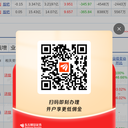
细
股吧
-0.15
3.347亿
3.2197亿
3.951
-345.97
-4548万
-2443万
细
股吧
0.05
15.43亿
14.07亿
9.657
-365.84
8389万
5567万
>
预增
业绩预减
预测数值
业绩变动
业绩变动
称
相关资料
预测指标
业绩变动
(元)
同比
环比
归属于上
预计2015年1-3月归属于上
市公司股
0～300
-100%
详细
股吧
0%
～
20%
市公司股东的净利润盈
东的净利
万
～
-46.66%
利:0...
润
归属于上
预计2015年1-3月归属于上
103.02%
市公司股
112万～
-90%
地
详细
股吧
～
市公司股东的净利润盈利
东的净利
223万
～
-80%
106.02%
区...
润
归属于上
预计2015年1-3月归属于上
市公司股
券
详细
股吧
-
-
-
市公司股东的净利润为亏
东的净利
损...
润
归属于上
预计2015年1-3月归属于上
2050万
895.87%