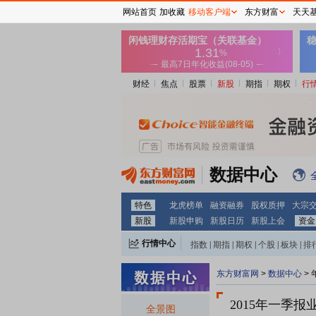
网站首页
加收藏
移动客户端
东方财富
天天
财经
焦点
股票
新股
期指
期权
行
数据中心
特色
龙虎榜单
融资融券
股权质押
大宗
新股
新股申购
新股日历
新股上会
资金
行情中心
指数
|
期指
|
期权
|
个股
|
板块
|
排
东方财富网
>
数据中心
>
2015年一季报
全景图