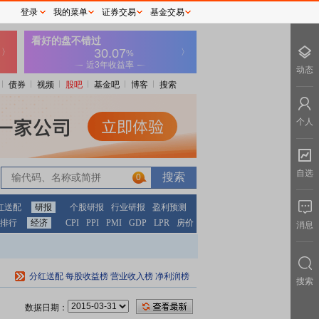
登录
我的菜单
证券交易
基金交易
动态
债券
视频
股吧
基金吧
博客
搜索
个人
自选
0
红送配
研报
个股研报
行业研报
盈利预测
排行
经济
CPI
PPI
PMI
GDP
LPR
房价
消息
分红送配
每股收益榜
营业收入榜
净利润榜
搜索
数据日期：