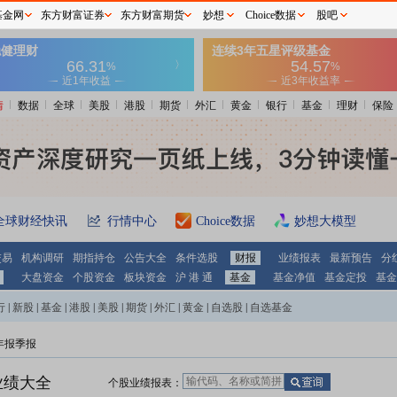
基金网
东方财富证券
东方财富期货
妙想
Choice数据
股吧
情
数据
全球
美股
港股
期货
外汇
黄金
银行
基金
理财
保险
全球财经快讯
行情中心
Choice数据
妙想大模型
交易
机构调研
期指持仓
公告大全
条件选股
财报
业绩报表
最新预告
分
大盘资金
个股资金
板块资金
沪 港 通
基金
基金净值
基金定投
基金
行
|
新股
|
基金
|
港股
|
美股
|
期货
|
外汇
|
黄金
|
自选股
|
自选基金
 年报季报
业绩大全
个股业绩报表：