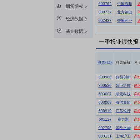
600764
中国海防
期货期权
000737
北方铜业
经济数据
002437
誉衡药业
基金数据
一季报业绩快报
股票代码
股票简称
相
603986
兆易创新
详
300530
领湃科技
详
603007
顺景科技
详
603069
海汽集团
详
600919
江苏银行
详
601127
赛力斯
详
002798
帝欧水华
详
603131
上海沪工
详