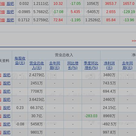
详细
股吧
0.032
1.2111亿
10.32
-17.05
1056万
3653.7
1657.0
详细
股吧
-0.0985
5.7682亿
-17.08
5.435
-5405万
2.655
-129.19
详细
股吧
0.1712
5.2759亿
72.84
-1.195
1.2526亿
85.84
-13.96
>
营业总收入
净
每股收
关资料
益(元)
营业总收
去年同
同比增
季度环比
净利润
去年同
入(元)
期(元)
长(%)
增长(%)
(元)
期(元)
细
股吧
-
2.4279亿
-
-
-
3480万
-
细
股吧
-
2451万
-
-
-
743.5万
-
细
股吧
-
7708万
-
-
-
694.4万
-
细
股吧
-
3.6423亿
-
-
-
2460万
-
细
股吧
0.23
66.37亿
-
-
-
24.15亿
-
细
股吧
-
30.7亿
-
-
-283.03
8969万
-
细
股吧
-0.08
5458万
-
-
-
-492.5万
-
细
股吧
-
9801万
-
-
-
997.8万
-