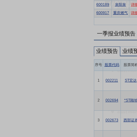
600189
泉阳泉
详
600917
重庆燃气
详
一季报业绩预告
业绩预告
业绩
序号
股票代码
股票简
1
002211
ST宏达
2
002694
*ST顾
3
002673
西部证