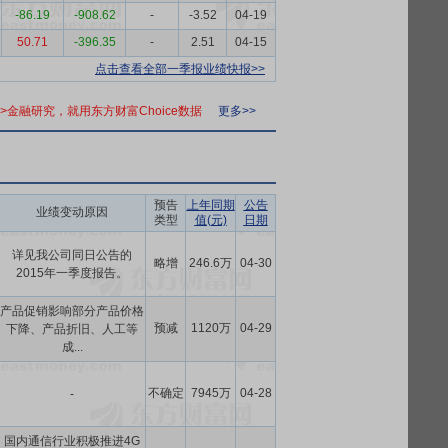
-86.19
-908.62
-
-3.52
04-19
50.71
-396.35
-
2.51
04-15
点击查看全部一季报业绩快报>>
>>金融研究，就用东方财富Choice数据
更多>>
预告
上年同期
公告
业绩变动原因
类型
值(元)
日期
详见我公司同日公告的
略增
246.6万
04-30
2015年一季度报告。
产品促销影响部分产品价格
预减
1120万
04-29
下降、产品折旧、人工等
成...
不确定
7945万
04-28
-
国内通信行业积极推进4G