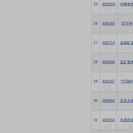
25
600259
中稀有
26
600165
ST宁科
27
600714
金瑞矿
28
600390
五矿资
29
600187
*ST国
30
000802
北京文
31
000153
丰原药