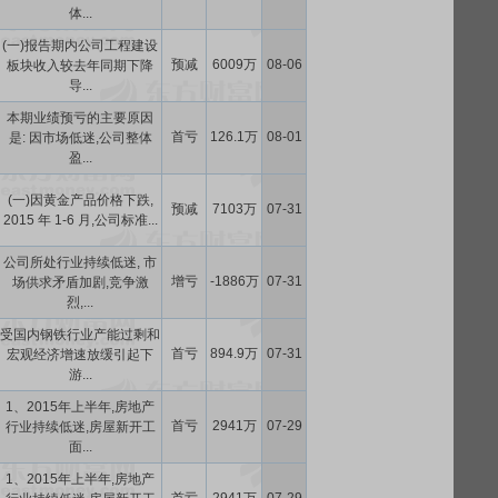
体...
(一)报告期内公司工程建设
预减
6009万
08-06
板块收入较去年同期下降
导...
本期业绩预亏的主要原因
首亏
126.1万
08-01
是: 因市场低迷,公司整体
盈...
(一)因黄金产品价格下跌,
预减
7103万
07-31
2015 年 1-6 月,公司标准...
公司所处行业持续低迷, 市
增亏
-1886万
07-31
场供求矛盾加剧,竞争激
烈,...
受国内钢铁行业产能过剩和
首亏
894.9万
07-31
宏观经济增速放缓引起下
游...
1、2015年上半年,房地产
首亏
2941万
07-29
行业持续低迷,房屋新开工
面...
1、2015年上半年,房地产