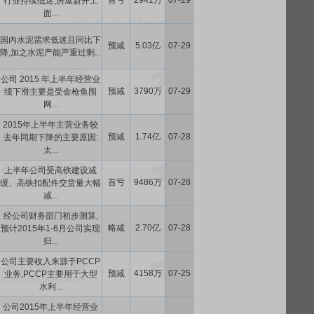
首亏
2941万
07-29
行业持续低迷,房屋新开工
面...
国内水泥需求低迷且同比下
预减
5.03亿
07-29
降,加之水泥产能严重过剩...
公司 2015 年上半年经营业
预减
3790万
07-29
绩下滑主要是受金枪鱼围
网...
2015年上半年主营业务较
预减
1.74亿
07-28
去年同期下降的主要原因:
太...
上半年公司受高铁建设减
首亏
9486万
07-28
缓、高铁扣配件交货量大幅
减...
经公司财务部门初步测算,
略减
2.70亿
07-28
预计2015年1-6月公司实现
归...
公司主要收入来源于PCCP
预减
4158万
07-25
业务,PCCP主要用于大型
水利...
公司2015年上半年经营业