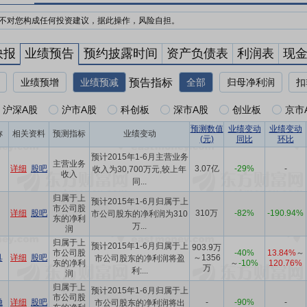
不对您构成任何投资建议，据此操作，风险自担。
快报
业绩预告
预约披露时间
资产负债表
利润表
现
业绩预增
业绩预减
预告指标
全部
归母净利润
扣
沪深A股
沪市A股
科创板
深市A股
创业板
京市
预测数值
业绩变动
业绩变动
称
相关资料
预测指标
业绩变动
(元)
同比
环比
预计2015年1-6月主营业务
主营业务
详细
股吧
3.07亿
-29%
-
收入为30,700万元,较上年
收入
同...
归属于上
预计2015年1-6月归属于上
市公司股
详细
股吧
310万
-82%
-190.94%
市公司股东的净利润为310
东的净利
万...
润
归属于上
预计2015年1-6月归属于上
903.9万
市公司股
-40%
13.84%
～
具
详细
股吧
～1356
市公司股东的净利润将盈
东的净利
～
-10%
120.76%
万
利:...
润
归属于上
预计2015年1-6月归属于上
市公司股
融
详细
股吧
-
-90%
-
市公司股东的净利润将出