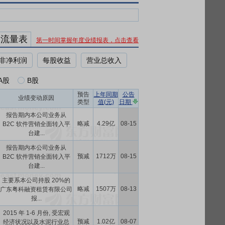
金流量表
第一时间掌握年度业绩报表，点击查看
非净利润
每股收益
营业总收入
A股
B股
预告
上年同期
公告
业绩变动原因
类型
值(元)
日期
报告期内本公司业务从
略减
4.29亿
08-15
B2C 软件营销全面转入平
台建...
报告期内本公司业务从
预减
1712万
08-15
B2C 软件营销全面转入平
台建...
主要系本公司持股 20%的
略减
1507万
08-13
广东粤科融资租赁有限公司
报...
2015 年 1-6 月份, 受宏观
预减
1.02亿
08-07
经济状况以及水泥行业总