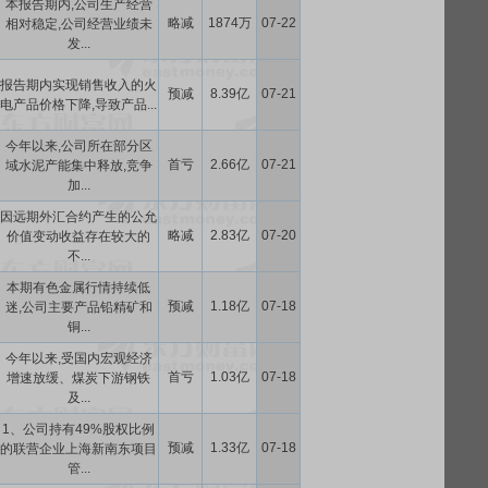
本报告期内,公司生产经营
略减
1874万
07-22
相对稳定,公司经营业绩未
发...
报告期内实现销售收入的火
预减
8.39亿
07-21
电产品价格下降,导致产品...
今年以来,公司所在部分区
首亏
2.66亿
07-21
域水泥产能集中释放,竞争
加...
因远期外汇合约产生的公允
略减
2.83亿
07-20
价值变动收益存在较大的
不...
本期有色金属行情持续低
预减
1.18亿
07-18
迷,公司主要产品铅精矿和
铜...
今年以来,受国内宏观经济
首亏
1.03亿
07-18
增速放缓、煤炭下游钢铁
及...
1、公司持有49%股权比例
预减
1.33亿
07-18
的联营企业上海新南东项目
管...