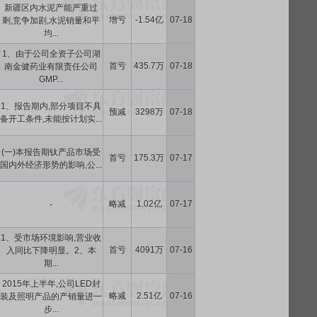
新疆区内水泥产能严重过
增亏
-1.54亿
07-18
剩,竞争加剧,水泥销量和平
均...
1、由于公司全资子公司湖
首亏
435.7万
07-18
南金健药业有限责任公司
GMP...
1、报告期内,部分项目不具
预减
3298万
07-18
备开工条件,未能按计划实...
(一)本报告期钛产品市场受
首亏
175.3万
07-17
国内外经济形势的影响,公...
略减
1.02亿
07-17
-
1、受市场环境影响,营业收
首亏
4091万
07-16
入同比下降明显。2、本
期...
2015年上半年,公司LED封
略减
2.51亿
07-16
装及照明产品的产销量进一
步...