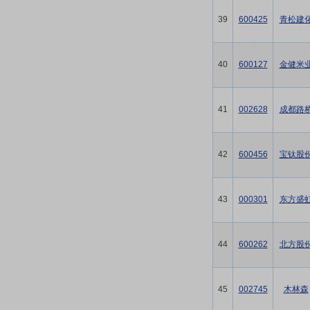
39
600425
青松建
40
600127
金健米
41
002628
成都路
42
600456
宝钛股
43
000301
东方盛
44
600262
北方股
45
002745
木林森