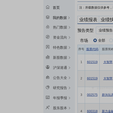
首页
注：所载数据仅供参考，
我的数据
业绩报表
业绩
热门数据
预告类型
业绩预告
资金流向
市场
全部
特色数据
序号
股票代码
股票简
新股数据
1
601519
大智慧
沪深港通
公告大全
2
601519
大智慧
研究报告
3
002575
群兴玩
年报季报
股东股本
4
600318
新力金