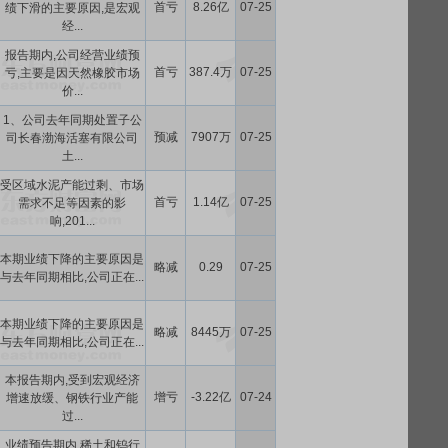
首亏
8.26亿
07-25
绩下滑的主要原因,是宏观
经...
报告期内,公司经营业绩预
首亏
387.4万
07-25
亏,主要是因天然橡胶市场
价...
1、公司去年同期处置子公
预减
7907万
07-25
司长春渤海活塞有限公司
土...
受区域水泥产能过剩、市场
首亏
1.14亿
07-25
需求不足等因素的影
响,201...
本期业绩下降的主要原因是
略减
0.29
07-25
与去年同期相比,公司正在...
本期业绩下降的主要原因是
略减
8445万
07-25
与去年同期相比,公司正在...
本报告期内,受到宏观经济
增亏
-3.22亿
07-24
增速放缓、钢铁行业产能
过...
业绩预告期内,稀土和钨行