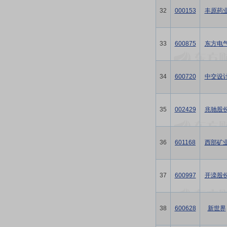
32
000153
丰原药
33
600875
东方电
34
600720
中交设
35
002429
兆驰股
36
601168
西部矿
37
600997
开滦股
38
600628
新世界