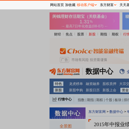
网站首页
加收藏
移动客户端
东方财富
天天
财经
焦点
股票
新股
期指
期权
行
数据中心
特色
龙虎榜单
融资融券
股权质押
大宗
新股
新股申购
新股日历
新股上会
资金
行情中心
指数
|
期指
|
期权
|
个股
|
板块
|
排
东方财富网
>
数据中心
>
2015年中报
业
全景图