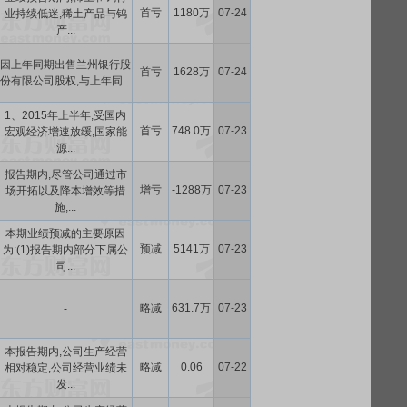
首亏
1180万
07-24
业持续低迷,稀土产品与钨
产...
因上年同期出售兰州银行股
首亏
1628万
07-24
份有限公司股权,与上年同...
1、2015年上半年,受国内
首亏
748.0万
07-23
宏观经济增速放缓,国家能
源...
报告期内,尽管公司通过市
增亏
-1288万
07-23
场开拓以及降本增效等措
施,...
本期业绩预减的主要原因
预减
5141万
07-23
为:(1)报告期内部分下属公
司...
略减
631.7万
07-23
-
本报告期内,公司生产经营
略减
0.06
07-22
相对稳定,公司经营业绩未
发...