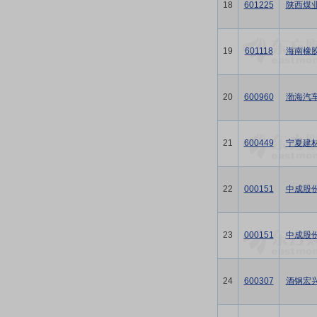
18
601225
陕西煤
19
601118
海南橡
20
600960
渤海汽
21
600449
宁夏建
22
000151
中成股
23
000151
中成股
24
600307
酒钢宏