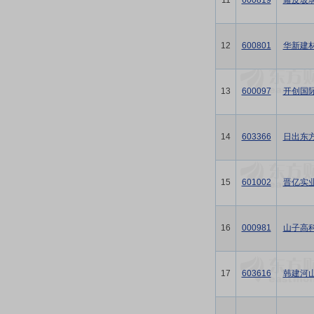
11
600819
耀皮玻
12
600801
华新建
13
600097
开创国
14
603366
日出东
15
601002
晋亿实
16
000981
山子高
17
603616
韩建河