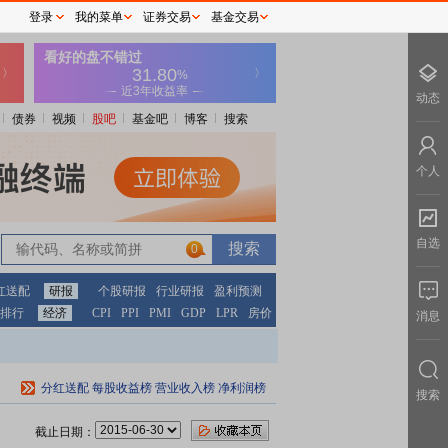
登录
我的菜单
证券交易
基金交易
动态
债券
视频
股吧
基金吧
博客
搜索
个人
自选
0
红送配
研报
个股研报
行业研报
盈利预测
排行
经济
CPI
PPI
PMI
GDP
LPR
房价
消息
分红送配
每股收益榜
营业收入榜
净利润榜
搜索
截止日期：