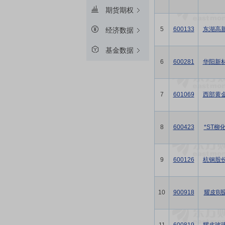
期货期权
5
600133
东湖高
经济数据
基金数据
6
600281
华阳新
7
601069
西部黄
8
600423
*ST柳
9
600126
杭钢股
10
900918
耀皮B