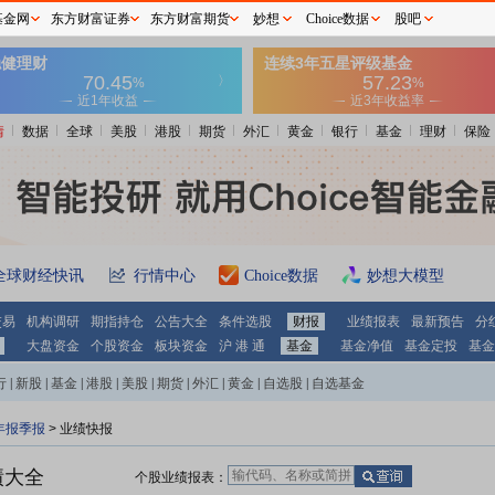
基金网
东方财富证券
东方财富期货
妙想
Choice数据
股吧
情
数据
全球
美股
港股
期货
外汇
黄金
银行
基金
理财
保险
全球财经快讯
行情中心
Choice数据
妙想大模型
交易
机构调研
期指持仓
公告大全
条件选股
财报
业绩报表
最新预告
分
大盘资金
个股资金
板块资金
沪 港 通
基金
基金净值
基金定投
基金
行
|
新股
|
基金
|
港股
|
美股
|
期货
|
外汇
|
黄金
|
自选股
|
自选基金
年报季报
> 业绩快报
绩大全
个股业绩报表：