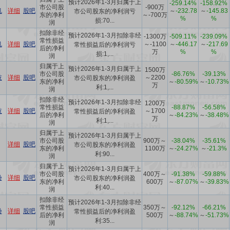
预计2026年1-3月归属于上
-259.14%
-158.92%
市公司股
-900万
机
详细
股吧
～
-232.78
～
-145.83
市公司股东的净利润亏
东的净利
～-700万
%
%
损:70...
润
扣除非经
预计2026年1-3月扣除非经
-1300万
-509.11%
-239.09%
常性损益
机
详细
股吧
～-1100
～
-446.17
～
-217.69
常性损益后的净利润亏
后的净利
万
%
%
损:1,...
润
归属于上
预计2026年1-3月归属于上
1500万
市公司股
-86.76%
-39.13%
技
详细
股吧
～2200
市公司股东的净利润盈
东的净利
～
-80.59%
～
-10.73%
万
利:1,...
润
扣除非经
预计2026年1-3月扣除非经
1200万
常性损益
-88.87%
-56.58%
技
详细
股吧
～1700
常性损益后的净利润盈
后的净利
～
-84.23%
～
-38.48%
万
利:1,...
润
归属于上
预计2026年1-3月归属于上
市公司股
900万～
-38.04%
-35.61%
详细
股吧
市公司股东的净利润盈
东的净利
1100万
～
-24.27%
～
-21.3%
利:90...
润
归属于上
预计2026年1-3月归属于上
市公司股
400万～
-91.38%
-59.88%
份
详细
股吧
市公司股东的净利润盈
东的净利
600万
～
-87.07%
～
-39.83%
利:40...
润
扣除非经
预计2026年1-3月扣除非经
常性损益
350万～
-92.12%
-66.21%
份
详细
股吧
常性损益后的净利润盈
后的净利
500万
～
-88.74%
～
-51.73%
利:35...
润