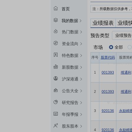
首页
注：所载数据仅供参考，
我的数据
业绩报表
业绩
热门数据
预告类型
业绩预告
资金流向
市场
全部
特色数据
序号
股票代码
股票简
新股数据
1
001393
维通利
沪深港通
公告大全
2
001393
维通利
研究报告
3
920136
永励精
年报季报
股东股本
4
920136
永励精