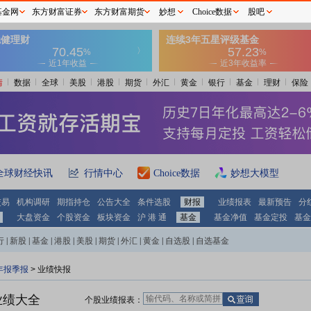
基金网
东方财富证券
东方财富期货
妙想
Choice数据
股吧
情
数据
全球
美股
港股
期货
外汇
黄金
银行
基金
理财
保险
全球财经快讯
行情中心
Choice数据
妙想大模型
交易
机构调研
期指持仓
公告大全
条件选股
财报
业绩报表
最新预告
分
大盘资金
个股资金
板块资金
沪 港 通
基金
基金净值
基金定投
基金
行
|
新股
|
基金
|
港股
|
美股
|
期货
|
外汇
|
黄金
|
自选股
|
自选基金
年报季报
> 业绩快报
业绩大全
个股业绩报表：