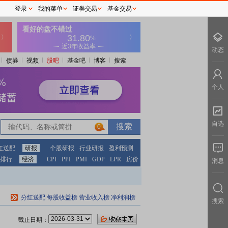
登录
我的菜单
证券交易
基金交易
动态
债券
视频
股吧
基金吧
博客
搜索
个人
自选
0
红送配
研报
个股研报
行业研报
盈利预测
排行
经济
CPI
PPI
PMI
GDP
LPR
房价
消息
分红送配
每股收益榜
营业收入榜
净利润榜
搜索
截止日期：