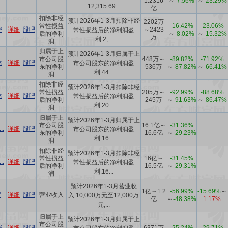
1.2316
～
-7.56%
～
-23.29%
12,315.69...
亿
扣除非经
预计2026年1-3月扣除非经
2202万
常性损益
-16.42%
-23.06%
密
详细
股吧
～2423
常性损益后的净利润盈
后的净利
～
-8.02%
～
-15.32%
万
利:2,...
润
归属于上
预计2026年1-3月归属于上
市公司股
448万～
-89.82%
-71.92%
体
详细
股吧
市公司股东的净利润盈
东的净利
536万
～
-87.82%
～
-66.41%
利:44...
润
扣除非经
预计2026年1-3月扣除非经
常性损益
205万～
-92.99%
-88.68%
体
详细
股吧
常性损益后的净利润盈
后的净利
245万
～
-91.63%
～
-86.47%
利:20...
润
归属于上
预计2026年1-3月归属于上
市公司股
16.1亿～
-31.36%
.
详细
股吧
-
市公司股东的净利润盈
东的净利
16.6亿
～
-29.23%
利:16...
润
扣除非经
预计2026年1-3月扣除非经
常性损益
16亿～
-31.45%
.
详细
股吧
-
常性损益后的净利润盈
后的净利
16.5亿
～
-29.31%
利:16...
润
预计2026年1-3月营业收
1亿～1.2
-56.99%
-15.69%
～
宜
详细
股吧
营业收入
入:10,000万元至12,000万
亿
～
-48.38%
1.17%
元,...
归属于上
预计2026年1-3月归属于上
市公司股