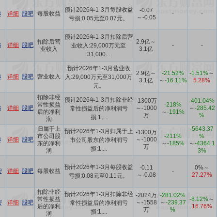
预计2026年1-3月每股收益
-0.07
B
详细
股吧
每股收益
-
-
～-0.05
亏损:0.05元至0.07元。
预计2026年1-3月扣除后营
扣除后营
2.9亿～
B
详细
股吧
-
-
业收入:29,000万元至
业收入
3.1亿
31,000...
预计2026年1-3月营业收
2.9亿～
-21.52%
-1.51%
～
B
详细
股吧
营业收入
入:29,000万元至31,000万
3.1亿
～
-16.11%
5.28%
元。
扣除非经
预计2026年1-3月扣除非经
-1300万
-401.04%
常性损益
-218%
B
详细
股吧
～-1000
～
-285.42
常性损益后的净利润亏
后的净利
～
-191%
万
%
损:1,...
润
归属于上
-5643.37
预计2026年1-3月归属于上
-1300万
市公司股
-211%
%
B
详细
股吧
～-1000
市公司股东的净利润亏
东的净利
～
-185%
～
-4364.1
万
损:1,...
润
3%
预计2026年1-3月每股收益
-0.11
0%
～
密
详细
股吧
每股收益
-
～-0.08
27.27%
亏损:0.08元至0.11元。
扣除非经
预计2026年1-3月扣除非经
-2024万
-281.02%
常性损益
-8.12%
～
密
详细
股吧
～-1558
～
-239.37
常性损益后的净利润亏
后的净利
16.76%
万
%
损:1,...
润