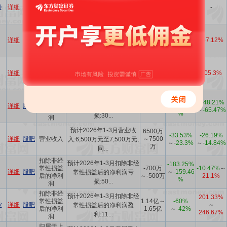
3.8397
份
详细
股吧
营业收入
-8.87%
-
入:38,397.08万元,同比上
亿
年下...
归属于上
预计2026年1-3月归属于上
市公司股
详细
股吧
833万
-77%
167.12%
市公司股东的净利润盈利
东的净利
约:...
润
扣除非经
预计2026年1-3月扣除非经
常性损益
详细
股吧
69万
-98%
105.3%
常性损益后的净利润盈利
后的净利
约:...
润
归属于上
预计2026年1-3月归属于上
-135.73%
市公司股
-450万
-148.21%
详细
股吧
～
-123.82
市公司股东的净利润亏
东的净利
～-300万
～
-65.47%
%
损:30...
润
预计2026年1-3月营业收
6500万
-33.53%
-26.19%
详细
股吧
营业收入
～7500
入:6,500万元至7,500万元,
～
-23.3%
～
-14.84%
万
同...
扣除非经
预计2026年1-3月扣除非经
-183.25%
常性损益
-700万
-10.47%
～
详细
股吧
～
-159.46
常性损益后的净利润亏
后的净利
～-500万
21.1%
%
损:50...
润
扣除非经
预计2026年1-3月扣除非经
201.33%
常性损益
1.14亿～
-60%
业
详细
股吧
～
常性损益后的净利润盈
后的净利
1.65亿
～
-42%
246.67%
利:11...
润
归属于上