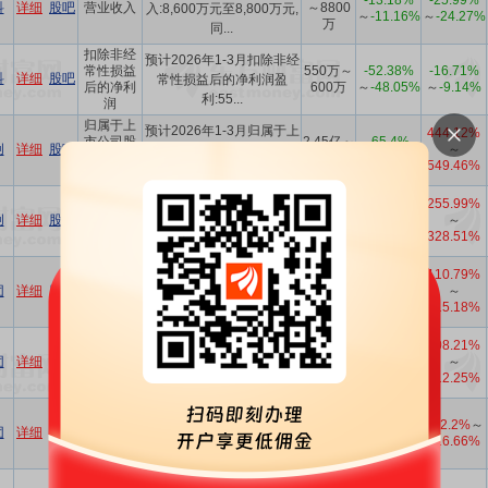
-13.18%
-25.99%
科
详细
股吧
营业收入
～8800
入:8,600万元至8,800万元,
～
-11.16%
～
-24.27%
万
同...
扣除非经
预计2026年1-3月扣除非经
常性损益
550万～
-52.38%
-16.71%
科
详细
股吧
常性损益后的净利润盈
后的净利
600万
～
-48.05%
～
-9.14%
利:55...
润
归属于上
预计2026年1-3月归属于上
444.12%
市公司股
2.45亿～
-65.4%
创
详细
股吧
～
市公司股东的净利润盈
东的净利
3.2亿
～
-54.81%
549.46%
利:24...
润
扣除非经
1.6132
预计2026年1-3月扣除非经
255.99%
常性损益
亿～
-74.67%
创
详细
股吧
～
常性损益后的净利润盈
后的净利
2.3632
～
-62.89%
328.51%
利:16...
润
亿
110.79%
预计2026年1-3月每股收益
0.027～
团
详细
股吧
每股收益
-
～
0.038
盈利:0.027元至0.038元。
115.18%
扣除非经
预计2026年1-3月扣除非经
108.21%
常性损益
1.22亿～
-76.68%
团
详细
股吧
～
常性损益后的净利润盈
后的净利
1.82亿
～
-65.21%
112.25%
利:12...
润
归属于上
预计2026年1-3月归属于上
市公司股
1.64亿～
-69.84%
112.2%
～
团
详细
股吧
市公司股东的净利润盈
东的净利
2.24亿
～
-58.81%
116.66%
利:16...
润
预计2026年1-3月营业收