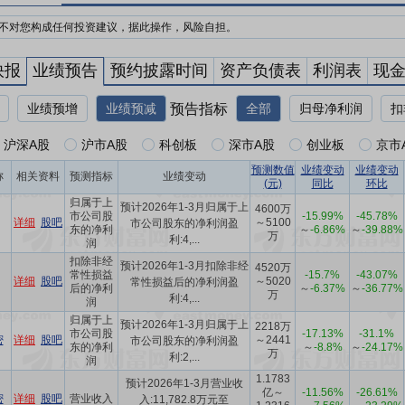
不对您构成任何投资建议，据此操作，风险自担。
快报
业绩预告
预约披露时间
资产负债表
利润表
现
业绩预增
业绩预减
预告指标
全部
归母净利润
扣
沪深A股
沪市A股
科创板
深市A股
创业板
京市
预测数值
业绩变动
业绩变动
称
相关资料
预测指标
业绩变动
(元)
同比
环比
归属于上
预计2026年1-3月归属于上
4600万
市公司股
-15.99%
-45.78%
详细
股吧
～5100
市公司股东的净利润盈
东的净利
～
-6.86%
～
-39.88%
万
利:4,...
润
扣除非经
预计2026年1-3月扣除非经
4520万
常性损益
-15.7%
-43.07%
详细
股吧
～5020
常性损益后的净利润盈
后的净利
～
-6.37%
～
-36.77%
万
利:4,...
润
归属于上
预计2026年1-3月归属于上
2218万
市公司股
-17.13%
-31.1%
密
详细
股吧
～2441
市公司股东的净利润盈
东的净利
～
-8.8%
～
-24.17%
万
利:2,...
润
1.1783
预计2026年1-3月营业收
亿～
-11.56%
-26.61%
密
详细
股吧
营业收入
入:11,782.8万元至