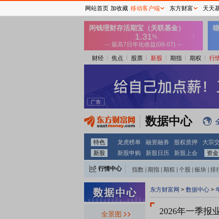
网站首页
加收藏
移动客户端
东方财富
天天
财经
焦点
股票
新股
期指
期权
行
数据中心
特色
龙虎榜单
融资融券
股权质押
大宗
新股
新股申购
新股日历
新股上会
资金
行情中心
指数
|
期指
|
期权
|
个股
|
板块
|
排
东方财富网
>
数据中心
>
2026年一季报
全景图