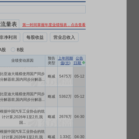
金流量表
第一时间掌握年度业绩报表，点击查看
非净利润
每股收益
营业总收入
A股
B股
预告
上年同期
公告
业绩变动原因
类型
值(元)
日期
比亚迪大规模使用国产同步
略减
5475万
05-12
分解器前,国内同步分解器...
比亚迪大规模使用国产同步
略减
5362万
05-12
分解器前,国内同步分解器...
根据中国汽车工业协会的统
略减
2676万
04-30
计计算,2026年1至2月,我
国...
根据中国汽车工业协会的统
略减
1.33亿
04-30
计计算,2026年1至2月,我