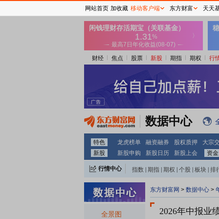
网站首页
加收藏
移动客户端
东方财富
天天
财经
焦点
股票
新股
期指
期权
行
数据中心
特色
龙虎榜单
融资融券
股权质押
大宗
新股
新股申购
新股日历
新股上会
资金
行情中心
指数
|
期指
|
期权
|
个股
|
板块
|
排
东方财富网
>
数据中心
>
2026年中报
业
全景图