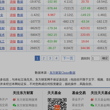
生物
详细
数据
-19.87亿
-102.90
4.11亿
20.70
-18.54亿
宏丰
详细
数据
-5252万
-976.44
-7221万
-137.49
-4360万
道全
详细
数据
-1.42亿
6.967
-2.12亿
-149.23
-1.46亿
科技
详细
数据
-1077万
14.84
-682.1万
-63.34
-182.1万
新材
详细
数据
-9629万
-179.34
4.07亿
423.01
6334万
技术
详细
数据
-5804万
-562.15
1.28亿
220.65
-1.83亿
化工
详细
数据
-5.60亿
-810.98
1.10亿
19.64
-5.81亿
生物
详细
数据
2665万
-36.27
9194万
344.96
-6061万
1
2
3
4
下一页
跳转到
数据来源：
东方财富Choice数据
多信息，与本站立场无关。东方财富网不保证该信息（包括但不限于文字、视频、音
并未经过本网站证实，不对您构成任何投资建议，据此操作，风险自担。
关注东方财富
天天基金
基金交易
关注天天基
券开户
基金开户
东方财富网微博
天天基金网
线交易
基金交易
东方财富网微信
天天基金网