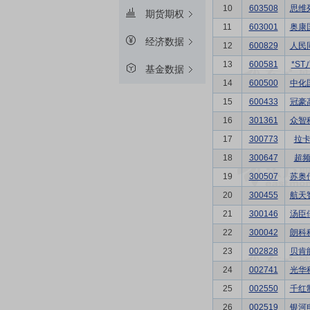
10
603508
思维
期货期权
11
603001
奥康
经济数据
12
600829
人民
13
600581
*ST
基金数据
14
600500
中化
15
600433
冠豪
16
301361
众智
17
300773
拉
18
300647
超
19
300507
苏奥
20
300455
航天
21
300146
汤臣
22
300042
朗科
23
002828
贝肯
24
002741
光华
25
002550
千红
26
002519
银河