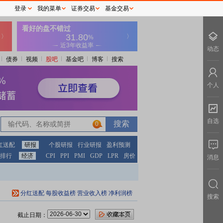
登录
我的菜单
证券交易
基金交易
动态
债券
视频
股吧
基金吧
博客
搜索
个人
自选
0
红送配
研报
个股研报
行业研报
盈利预测
排行
经济
CPI
PPI
PMI
GDP
LPR
房价
消息
分红送配
每股收益榜
营业收入榜
净利润榜
搜索
截止日期：