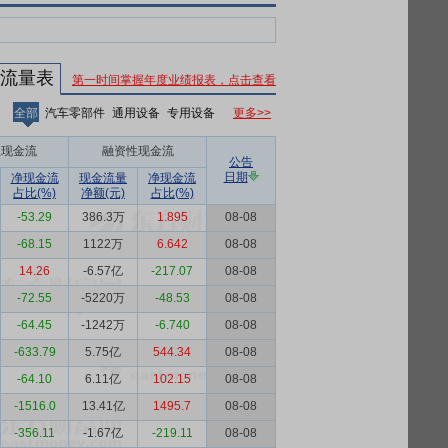
流量表
第一时间掌握年度业绩报表，点击查看
更多>>
全部
汽车零部件
通用设备
专用设备
性现金流
融资性现金流
公告
日期
净现金流
现金流量
净现金流
占比(%)
净额(元)
占比(%)
-53.29
386.3万
1.895
08-08
-68.15
1122万
6.642
08-08
14.26
-6.57亿
-217.07
08-08
-72.55
-5220万
-48.53
08-08
-64.45
-1242万
-6.740
08-08
-633.79
5.75亿
544.34
08-08
-64.10
6.11亿
102.15
08-08
-1516.0
13.41亿
1495.7
08-08
-356.11
-1.67亿
-219.11
08-08