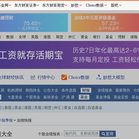
基金网
东方财富证券
东方财富期货
妙想
Choice数据
股吧
情
数据
全球
美股
港股
期货
外汇
黄金
银行
基金
理财
保险
全球财经快讯
行情中心
Choice数据
妙想大模型
交易
机构调研
期指持仓
公告大全
条件选股
财报
业绩报表
最新预告
分
大盘资金
个股资金
板块资金
沪 港 通
基金
基金净值
基金定投
基金
行
|
新股
|
基金
|
港股
|
美股
|
期货
|
外汇
|
黄金
|
自选股
|
自选基金
年报季报
> 业绩快报
绩大全
个股业绩报表：