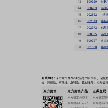
43
300529
健帆
44
300283
温州
45
002852
道
46
002813
路畅
47
002372
伟星
48
688835
高凯
49
600727
鲁北
50
301688
格林
郑重声明：
东方财富网发布此信息的目的在于传播更
性、完整性、有效性、及时性、原创性等。相关信息
东方财富
东方财富产品
证券交易
东方财富免费版
东方财富证
东方财富Level-2
东方财富在