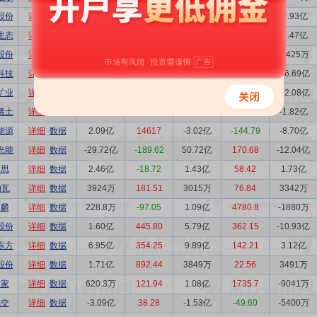
股份
详细
数据
1707万
-87.17
1.27亿
746.91
-2.93亿
生态
详细
数据
-2.15亿
-122.36
-3865万
-17.97
-1.47亿
股份
详细
数据
7.08万
-99.66
1432万
20242
-1425万
科技
详细
数据
21.02亿
3758.4
9.37亿
44.57
-16.69亿
矿业
详细
数据
-5627万
39.68
7.42亿
1318.9
-12.08亿
稀土
详细
数据
4.08亿
461.34
7.11亿
174.11
-1.82亿
能源
详细
数据
2.09亿
14617
-3.02亿
-144.79
-8.70亿
光能
详细
数据
-29.72亿
-189.62
50.72亿
170.68
-12.04亿
杰思
详细
数据
2.46亿
-18.72
1.43亿
58.42
1.73亿
帕瓦
详细
数据
3924万
181.51
3015万
76.84
3342万
麒麟
详细
数据
228.8万
-97.05
1.09亿
4780.8
-1880万
股份
详细
数据
1.60亿
445.80
5.79亿
362.15
-10.93亿
东方
详细
数据
6.95亿
354.25
9.89亿
142.21
3.12亿
股份
详细
数据
1.71亿
892.44
3849万
22.56
3491万
当家
详细
数据
620.3万
121.94
1.08亿
1735.7
-9041万
城交
详细
数据
-3.09亿
38.28
-1.53亿
-49.60
-5400万