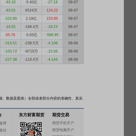
-93.32
-5.40亿
-27.18
08-07
-83.01
6524万
124.22
08-07
-102.80
2.19亿
153.85
08-07
-16.91
-196.4万
-18.23
08-07
65.78
-5.65亿
-586.95
08-07
-314.51
-238.5万
-4.108
08-06
-103.72
-8718万
-15.56
08-06
-227.38
-110.4万
-4.144
08-06
频、数据及图表）全部或者部分内容的准确性、真实
金
东方财富期货
期货交易
期货手机开户
微博
期货电脑开户
微信