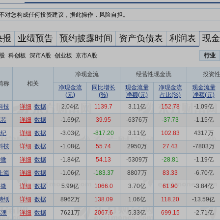
不对您构成任何投资建议，据此操作，风险自担。
快报
业绩预告
预约披露时间
资产负债表
利润表
现金
行业
股
科创板
深市A股
创业板
京市A股
净现金流
经营性现金流
投资
简称
相关
净现金流
同比增长
现金流量
净现金流
现金流量
(元)
(%)
净额(元)
占比(%)
净额(元)
科技
详细
数据
2.04亿
1139.7
3.11亿
152.78
-1.09亿
巨芯
详细
数据
-1.69亿
39.95
-6376万
-37.73
-1.15亿
武纪
详细
数据
-3.03亿
-817.20
3.11亿
102.83
4317万
科技
详细
数据
-1.08亿
55.74
2950万
27.43
-7803万
华微
详细
数据
-1.84亿
54.13
-5309万
-28.81
-1.19亿
上海
详细
数据
-1.06亿
-183.37
8807万
83.33
-6.70亿
昂微
详细
数据
5.99亿
1066.0
3.70亿
61.90
-3.84亿
特纸
详细
数据
8962万
138.09
1.06亿
118.20
-13.59亿
嘉澳
详细
数据
7621万
2067.6
5.33亿
699.15
-2.71亿