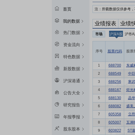
首页
注：所载数据仅供参考，
我的数据
业绩报表
业绩
热门数据
市场
沪深A股
沪市A
资金流向
序号
股票代码
股票
特色数据
1
688700
东威
新股数据
2
688549
中
沪深港通
3
688256
寒
4
688167
炬光
公告大全
5
688130
晶
研究报告
6
688082
盛美
7
605358
立
年报季报
8
605007
五洲
股东股本
9
603822
ST