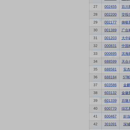
27
002455
百川
28
002200
交投
29
002177
御银
30
001389
广合
31
001203
大中
32
000831
中国
33
000695
滨海
34
688599
天合
35
688581
安
36
688184
ST
37
603586
金
38
603132
金徽
39
601339
百隆
40
600770
综艺
41
600467
好
42
301091
深