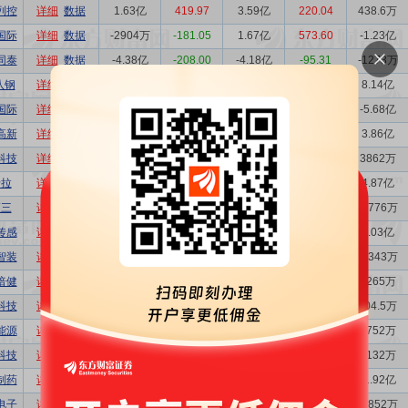
列控
详细
数据
1.63亿
419.97
3.59亿
220.04
438.6万
国际
详细
数据
-2904万
-181.05
1.67亿
573.60
-1.23亿
同泰
详细
数据
-4.38亿
-208.00
-4.18亿
-95.31
-1273万
八钢
详细
数据
27.55亿
1281.7
4.71亿
17.09
8.14亿
国际
详细
数据
11.05亿
-62.20
18.68亿
169.02
-5.68亿
高新
详细
数据
-8187万
79.97
-4344万
-53.06
3.86亿
科技
详细
数据
2133万
227.00
-336.0万
-15.76
3862万
卡拉
详细
数据
-3.80亿
-598.13
-1.03亿
-27.09
4.87亿
频三
详细
数据
-2144万
81.79
-3657万
-170.54
-4776万
传感
详细
数据
3479万
200.92
-4669万
-134.21
2.03亿
智装
详细
数据
-1919万
-245.60
-7182万
-374.28
-1343万
倍健
详细
数据
-4.86亿
-274.96
1.78亿
36.72
9265万
科技
详细
数据
1.88亿
1255.3
1096万
5.836
204.5万
能源
详细
数据
-3323万
77.86
-723.5万
-21.77
4752万
科技
详细
数据
-1.77亿
-325.85
-2.41亿
-136.52
1132万
制药
详细
数据
-1.33亿
-176.84
1.78亿
133.77
-1.92亿
电子
详细
数据
-4372万
-228.44
-501.7万
-11.47
-3852万