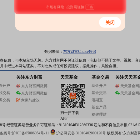
数据来源：
东方财富Choice数据
多信息，与本站立场无关。东方财富网不保证该信息（包括但不限于文字、视频、音
并未经过本网站证实，不对您构成任何投资建议，据此操作，风险自担。
关注东方财富
天天基金
基金交易
关注天天基
券开户
基金开户
东方财富网微博
天天基金网
线交易
基金交易
东方财富网微信
天天基金网
券交易
活期宝
意见与建议
基金产品
扫一扫下载
稳健理财
APP
 经营证券期货业务许可证编号：913101046312860336 违法和不良信息举报:021-612
案号:沪ICP备05006054号-11
沪公网安备 31010402000120号
版权所有:东方财富