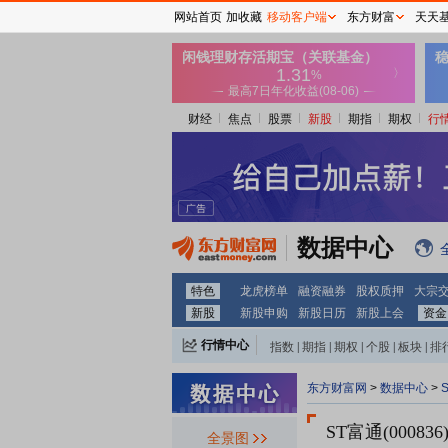
网站首页
加收藏
移动客户端
东方财富
天天
财经
焦点
股票
新股
期指
期权
行
数据中心
特色
龙虎榜单
融资融券
股权质押
大宗
新股
新股申购
新股日历
新股上会
资金
行情中心
指数
|
期指
|
期权
|
个股
|
板块
|
排
东方财富网
>
数据中心
>
ST富通(000836
全景图