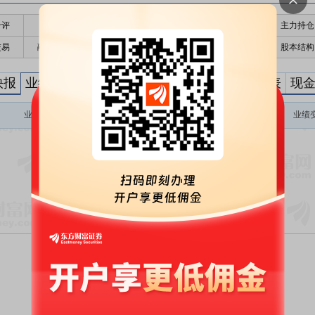
千评
公告
个股日历
财务数据
核心题材
主力持仓
交易
融资融券
高管持股
股东大会
个股研报
股本结构
快报
业绩预告
预约披露时间
资产负债表
利润表
现
业绩变动
预测数值(元)
业绩变动同比
业绩变动环比
业绩
暂无数据