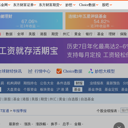
基金网
东方财富证券
东方财富期货
妙想
Choice数据
股吧
情
数据
全球
美股
港股
期货
外汇
黄金
银行
基金
理财
保险
全球财经快讯
行情中心
Choice数据
妙想大模型
交易
机构调研
期指持仓
公告大全
条件选股
财报
业绩报表
最新预告
分
大盘资金
个股资金
板块资金
沪 港 通
基金
基金净值
基金定投
基金
行
|
新股
|
基金
|
港股
|
美股
|
期货
|
外汇
|
黄金
|
自选股
|
自选基金
ST富通
>
年报季报
个股业绩报表：
)
最新价
-
涨跌
-
涨跌幅
-
换手
-
总手
-
金额
-