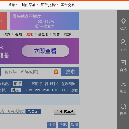
登录
我的菜单
证券交易
基金交易
动态
债券
视频
股吧
基金吧
博客
搜索
个人
自选
0
红送配
研报
个股研报
行业研报
盈利预测
排行
经济
CPI
PPI
PMI
GDP
LPR
房价
消息
搜索
行情
股吧
数据