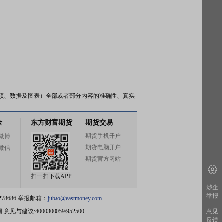
频、数据及图表）全部或者部分内容的准确性、真实
金
东方财富期货
期货交易
期货手机开户
微博
期货电脑开户
微信
期货官方网站
扫一扫下载APP
涉企
举报
78686 举报邮箱：
jubao@eastmoney.com
网
意见与建议:4000300059/952500
意见
反馈