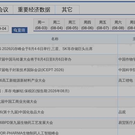
会议
重要经济数据
其它
周一
周二
周三
周四
周五
周六
周
(08-03)
(08-04)
(08-05)
(08-06)
(08-07)
(08-08)
(08-
名称
S 2026闪存峰会于8月4-6日举行,三星、SK等存储巨头出席
27届中国马铃薯大会将于8月4日至8月6日举办
中国作物学
7届电子封装技术国际会议(ICEPT·2026)
中国科学院
026高工新能源新材料产业大会
高工锂电
：库存:电解铝:保税区(报告期:2026年08月)
七届中国工商业光储大会
26(第十九届)中国化妆品大会
品观
26BPD第九届生物药工艺发展大会
易贸医疗,
·FOR·PHARMA生物制药人工智能峰会