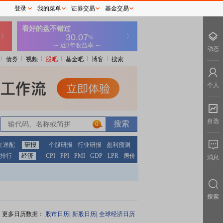
登录
我的菜单
证券交易
基金交易
动态
债券
视频
股吧
基金吧
博客
搜索
个人
自选
0
红送配
研报
个股研报
行业研报
盈利预测
排行
经济
CPI
PPI
PMI
GDP
LPR
房价
消息
搜索
更多日历数据：
股市日历|
新股日历|
全球经济日历