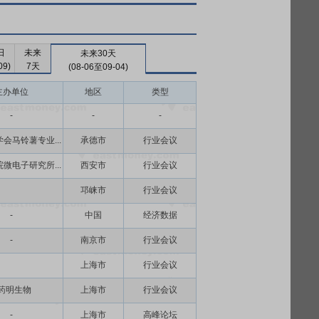
日
未来
未来30天
09)
7天
(08-06至09-04)
主办单位
地区
类型
-
-
-
会马铃薯专业...
承德市
行业会议
微电子研究所...
西安市
行业会议
邛崃市
行业会议
-
中国
经济数据
-
南京市
行业会议
上海市
行业会议
药明生物
上海市
行业会议
-
上海市
高峰论坛