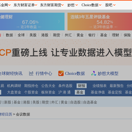
基金网
东方财富证券
东方财富期货
妙想
Choice数据
股吧
情
数据
全球
美股
港股
期货
外汇
黄金
银行
基金
理财
保险
全球财经快讯
行情中心
Choice数据
妙想大模型
交易
机构调研
期指持仓
公告大全
条件选股
财报
业绩报表
最新预告
分
大盘资金
个股资金
板块资金
沪 港 通
基金
基金净值
基金定投
基金
行
|
新股
|
基金
|
港股
|
美股
|
期货
|
外汇
|
黄金
|
自选股
|
自选基金
财经日历
>
会议数据