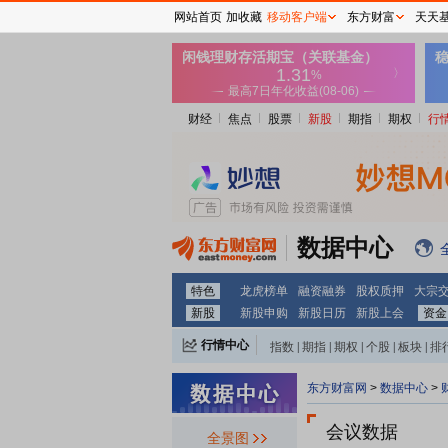
网站首页
加收藏
移动客户端
东方财富
天天
财经
焦点
股票
新股
期指
期权
行
数据中心
特色
龙虎榜单
融资融券
股权质押
大宗
新股
新股申购
新股日历
新股上会
资金
行情中心
指数
|
期指
|
期权
|
个股
|
板块
|
排
东方财富网
>
数据中心
>
会议数据
全景图