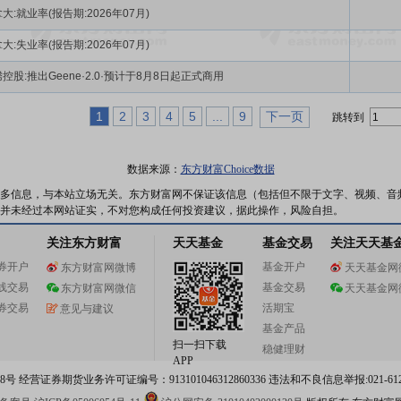
大:就业率(报告期:2026年07月)
大:失业率(报告期:2026年07月)
控股:推出Geene·2.0·预计于8月8日起正式商用
1
2
3
4
5
...
9
下一页
跳转到
数据来源：
东方财富Choice数据
多信息，与本站立场无关。东方财富网不保证该信息（包括但不限于文字、视频、音
并未经过本网站证实，不对您构成任何投资建议，据此操作，风险自担。
关注东方财富
天天基金
基金交易
关注天天基
券开户
基金开户
东方财富网微博
天天基金网
线交易
基金交易
东方财富网微信
天天基金网
券交易
活期宝
意见与建议
基金产品
扫一扫下载
稳健理财
APP
 经营证券期货业务许可证编号：913101046312860336 违法和不良信息举报:021-612