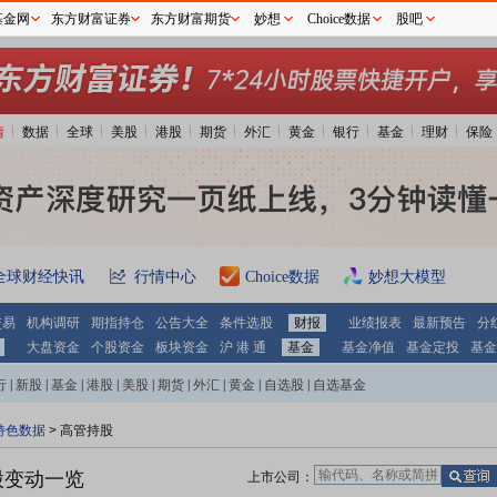
基金网
东方财富证券
东方财富期货
妙想
Choice数据
股吧
情
数据
全球
美股
港股
期货
外汇
黄金
银行
基金
理财
保险
全球财经快讯
行情中心
Choice数据
妙想大模型
交易
机构调研
期指持仓
公告大全
条件选股
财报
业绩报表
最新预告
分
大盘资金
个股资金
板块资金
沪 港 通
基金
基金净值
基金定投
基金
行
|
新股
|
基金
|
港股
|
美股
|
期货
|
外汇
|
黄金
|
自选股
|
自选基金
特色数据
>
高管持股
股变动一览
上市公司：