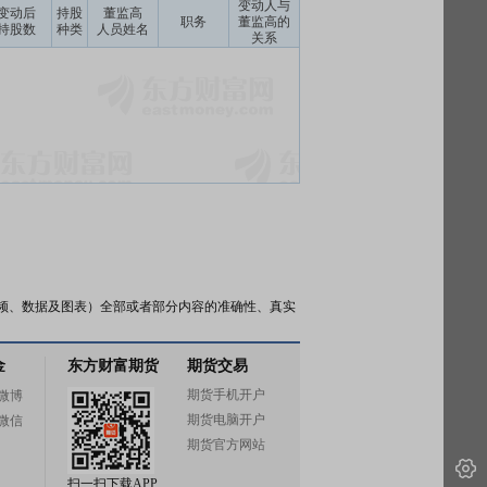
变动人与
变动后
持股
董监高
职务
董监高的
持股数
种类
人员姓名
关系
频、数据及图表）全部或者部分内容的准确性、真实
金
东方财富期货
期货交易
期货手机开户
微博
期货电脑开户
微信
期货官方网站
扫一扫下载APP