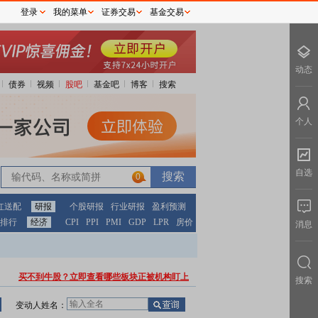
登录
我的菜单
证券交易
基金交易
动态
债券
视频
股吧
基金吧
博客
搜索
个人
自选
0
红送配
研报
个股研报
行业研报
盈利预测
排行
经济
CPI
PPI
PMI
GDP
LPR
房价
消息
买不到牛股？立即查看哪些板块正被机构盯上
搜索
变动人姓名：