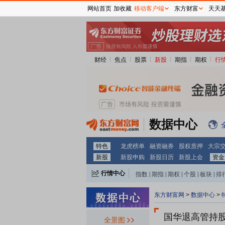
网站首页
加收藏
移动客户端
东方财富
天天
财经
焦点
股票
新股
期指
期权
行
数据中心
特色
龙虎榜单
融资融券
股权质押
大宗
新股
新股申购
新股日历
新股上会
资金
行情中心
指数
|
期指
|
期权
|
个股
|
板块
|
排
东方财富网
>
数据中心
>
国华退
高管持
全景图