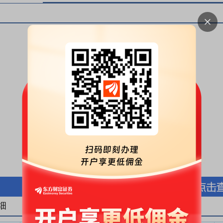
按股份金额(万元)
按股份数量(万股)
细