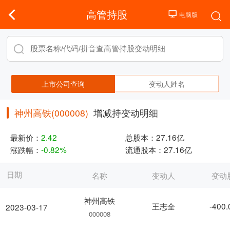
高管持股
上市公司查询
变动人姓名
神州高铁(000008)
增减持变动明细
最新价：
2.42
总股本：
27.16亿
涨跌幅：
-0.82%
流通股本：
27.16亿
日期
名称
变动人
变动
神州高铁
王志全
-400
2023-03-17
000008