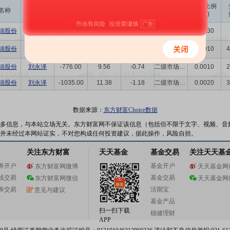
成交
变动金额
变动比例
名称
变动人
变动股数
变动原因
均价
(万)
(‰)
锦股份
董成文
-18.00万
10.34
-186.12
竞价交易
0.1130
锦股份
金晓晨
-1536.00
6.94
-1.07
竞价交易
0.0010
4
锦股份
刘永泽
-776.00
9.56
-0.74
二级市场买卖
0.0010
2
锦股份
刘永泽
-1035.00
11.38
-1.18
二级市场买卖
0.0020
3
数据来源：
东方财富Choice数据
多信息，与本站立场无关。东方财富网不保证该信息（包括但不限于文字、视频、音
并未经过本网站证实，不对您构成任何投资建议，据此操作，风险自担。
关注东方财富
天天基金
基金交易
关注天天基
券开户
基金开户
东方财富网微博
天天基金网
线交易
基金交易
东方财富网微信
天天基金网
券交易
活期宝
意见与建议
基金产品
扫一扫下载
稳健理财
APP