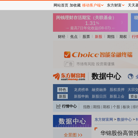
网站首页
加收藏
移动客户端
东方财富
天天
财经
焦点
股票
新股
期指
期权
行
数据中心
特色
龙虎榜单
融资融券
股权质押
大宗
新股
新股申购
新股日历
新股上会
资金
行情中心
指数
|
期指
|
期权
|
个股
|
板块
|
排
东方财富网
>
数据中心
>
华锦股份
高管
全景图