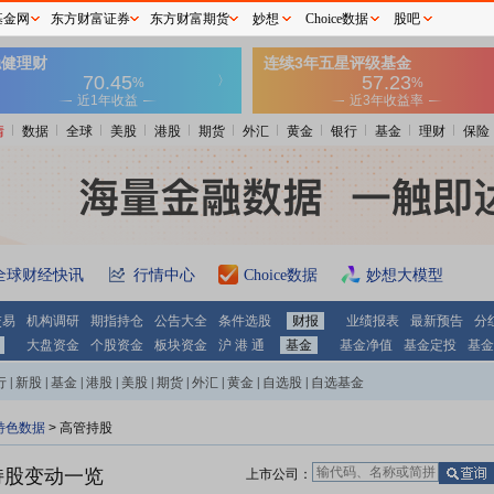
基金网
东方财富证券
东方财富期货
妙想
Choice数据
股吧
情
数据
全球
美股
港股
期货
外汇
黄金
银行
基金
理财
保险
全球财经快讯
行情中心
Choice数据
妙想大模型
交易
机构调研
期指持仓
公告大全
条件选股
财报
业绩报表
最新预告
分
大盘资金
个股资金
板块资金
沪 港 通
基金
基金净值
基金定投
基金
行
|
新股
|
基金
|
港股
|
美股
|
期货
|
外汇
|
黄金
|
自选股
|
自选基金
特色数据
>
高管持股
持股变动一览
上市公司：