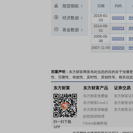
期货期权
日期
代码
2018-01-
经济数据
000059
华
03
2014-09-
000059
华
基金数据
01
2008-05-
000059
华
06
2007-11-05
000059
华
郑重声明：
东方财富网发布此信息的目的在于传播更
性、完整性、有效性、及时性、原创性等。相关信息
东方财富
东方财富产品
证券交易
东方财富免费版
东方财富证
东方财富Level-2
东方财富在
东方财富策略版
东方财富证
妙想投研助理
扫一扫下载
Choice金融终端
APP