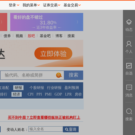
登录
我的菜单
证券交易
基金交易
动态
债券
视频
股吧
基金吧
博客
搜索
个人
自选
0
红送配
研报
个股研报
行业研报
盈利预测
排行
经济
CPI
PPI
PMI
GDP
LPR
房价
消息
买不到牛股？立即查看哪些板块正被机构盯上
搜索
变动人姓名：