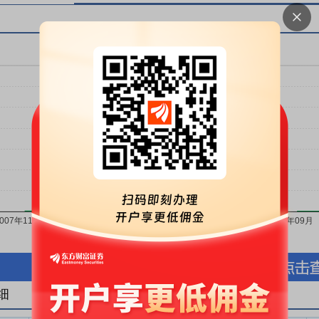
按股份金额(万元)
按股份数量(万股)
细