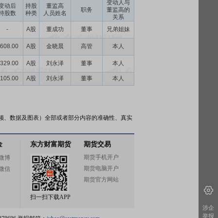
变动人与
变动后
持股
董监高
职务
董监高的
持股数
种类
人员姓名
关系
-
A股
董成功
董事
兄弟姐妹
608.00
A股
金晓晨
高管
本人
329.00
A股
刘永泽
董事
本人
105.00
A股
刘永泽
董事
本人
频、数据及图表）全部或者部分内容的准确性、真实
金
东方财富期货
期货交易
期货手机开户
微博
期货电脑开户
微信
期货官方网站
扫一扫下载APP
涉企
举报