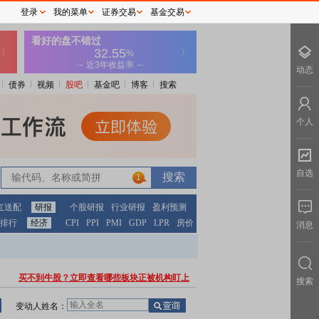
登录
我的菜单
证券交易
基金交易
动态
债券
视频
股吧
基金吧
博客
搜索
个人
自选
1
红送配
研报
个股研报
行业研报
盈利预测
排行
经济
CPI
PPI
PMI
GDP
LPR
房价
消息
买不到牛股？立即查看哪些板块正被机构盯上
搜索
变动人姓名：