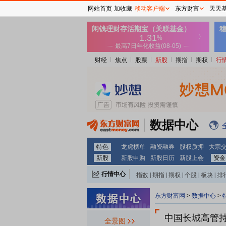
网站首页
加收藏
移动客户端
东方财富
天天
财经
焦点
股票
新股
期指
期权
行
数据中心
特色
龙虎榜单
融资融券
股权质押
大宗
新股
新股申购
新股日历
新股上会
资金
行情中心
指数
|
期指
|
期权
|
个股
|
板块
|
排
东方财富网
>
数据中心
>
中国长城
高管
全景图