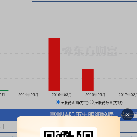
按股份金额(万元)
按股份数量(万股)
细