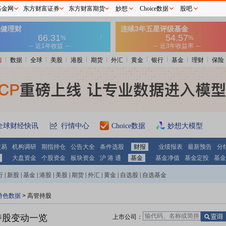
基金网
东方财富证券
东方财富期货
妙想
Choice数据
股吧
情
数据
全球
美股
港股
期货
外汇
黄金
银行
基金
理财
保险
全球财经快讯
行情中心
Choice数据
妙想大模型
交易
机构调研
期指持仓
公告大全
条件选股
财报
业绩报表
最新预告
分
大盘资金
个股资金
板块资金
沪 港 通
基金
基金净值
基金定投
基金
行
|
新股
|
基金
|
港股
|
美股
|
期货
|
外汇
|
黄金
|
自选股
|
自选基金
特色数据
>
高管持股
持股变动一览
上市公司：