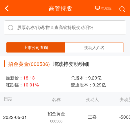
高管持股
上市公司查询
变动人姓名
招金黄金(000506)
增减持变动明细
最新价：
18.13
总股本：
9.29亿
涨跌幅：
10.01%
流通股本：
9.29亿
日期
名称
变动人
变动
招金黄金
王嘉
-500
2022-05-31
000506