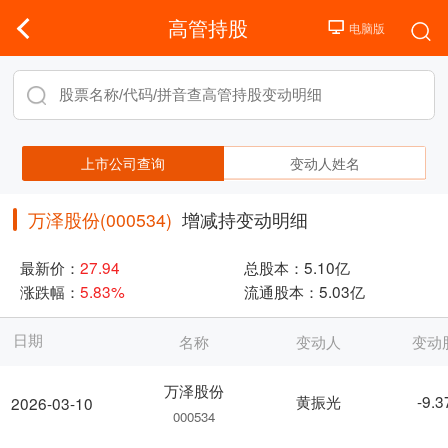
高管持股
上市公司查询
变动人姓名
万泽股份(000534)
增减持变动明细
最新价：
27.94
总股本：
5.10亿
涨跌幅：
5.83%
流通股本：
5.03亿
日期
名称
变动人
变动
万泽股份
黄振光
-9.
2026-03-10
000534