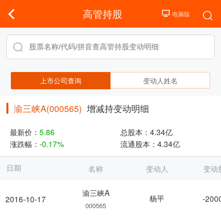
高管持股
上市公司查询
变动人姓名
渝三峡A(000565)
增减持变动明细
最新价：
5.86
总股本：
4.34亿
涨跌幅：
-0.17%
流通股本：
4.34亿
日期
名称
变动人
变动
渝三峡A
杨平
-200
2016-10-17
000565