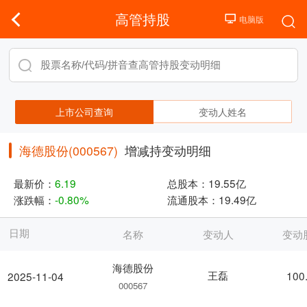
高管持股
上市公司查询
变动人姓名
海德股份(000567)
增减持变动明细
最新价：
6.19
总股本：
19.55亿
涨跌幅：
-0.80%
流通股本：
19.49亿
日期
名称
变动人
变动
海德股份
王磊
100
2025-11-04
000567