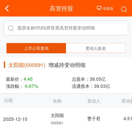
高管持股
上市公司查询
变动人姓名
太阳能(000591)
增减持变动明细
最新价：
4.45
总股本：
39.05亿
涨跌幅：
-0.67%
流通股本：
39.03亿
日期
名称
变动人
变动
太阳能
曹子君
4.5
2025-12-10
000591