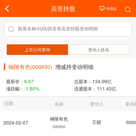
高管持股
上市公司查询
变动人姓名
铜陵有色(000630)
增减持变动明细
最新价：
6.57
总股本：
134.09亿
涨跌幅：
-1.50%
流通股本：
111.43亿
日期
名称
变动人
变动
铜陵有色
王丽
-500
2024-02-07
000630