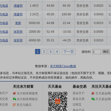
力电器
谭建明
1.48万
44.80
66.30
竞价交易
0.0020
1
力电器
谭建明
2.24万
45.00
100.80
竞价交易
0.0040
1
力电器
黄辉
5000.00
44.88
22.44
竞价交易
0.0010
7
力电器
张军明
-2000.00
52.49
-10.50
竞价交易
0.0000
力电器
张军明
-8000.00
55.31
-44.25
竞价交易
0.0010
1
2
3
4
下一页
跳转到
数据来源：
东方财富Choice数据
多信息，与本站立场无关。东方财富网不保证该信息（包括但不限于文字、视频、音
并未经过本网站证实，不对您构成任何投资建议，据此操作，风险自担。
关注东方财富
天天基金
基金交易
关注天天基
券开户
基金开户
东方财富网微博
天天基金网
线交易
基金交易
东方财富网微信
天天基金网
券交易
活期宝
意见与建议
基金产品