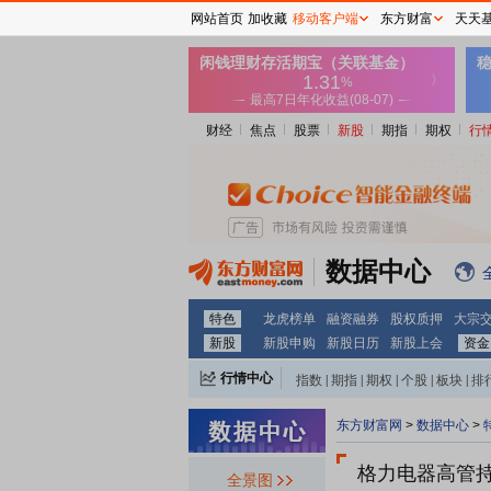
网站首页
加收藏
移动客户端
东方财富
天天
财经
焦点
股票
新股
期指
期权
行
数据中心
特色
龙虎榜单
融资融券
股权质押
大宗
新股
新股申购
新股日历
新股上会
资金
行情中心
指数
|
期指
|
期权
|
个股
|
板块
|
排
东方财富网
>
数据中心
>
格力电器
高管
全景图