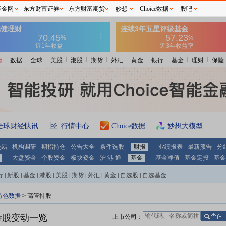
基金网
东方财富证券
东方财富期货
妙想
Choice数据
股吧
情
数据
全球
美股
港股
期货
外汇
黄金
银行
基金
理财
保险
全球财经快讯
行情中心
Choice数据
妙想大模型
交易
机构调研
期指持仓
公告大全
条件选股
财报
业绩报表
最新预告
分
大盘资金
个股资金
板块资金
沪 港 通
基金
基金净值
基金定投
基金
行
|
新股
|
基金
|
港股
|
美股
|
期货
|
外汇
|
黄金
|
自选股
|
自选基金
特色数据
>
高管持股
持股变动一览
上市公司：