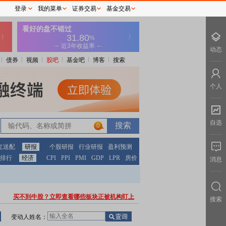
登录
我的菜单
证券交易
基金交易
动态
债券
视频
股吧
基金吧
博客
搜索
个人
自选
0
红送配
研报
个股研报
行业研报
盈利预测
排行
经济
CPI
PPI
PMI
GDP
LPR
房价
消息
买不到牛股？立即查看哪些板块正被机构盯上
搜索
变动人姓名：