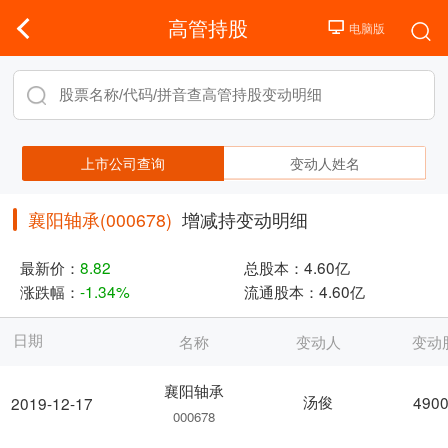
高管持股
上市公司查询
变动人姓名
襄阳轴承(000678)
增减持变动明细
最新价：
8.82
总股本：
4.60亿
涨跌幅：
-1.34%
流通股本：
4.60亿
日期
名称
变动人
变动
襄阳轴承
汤俊
4900
2019-12-17
000678