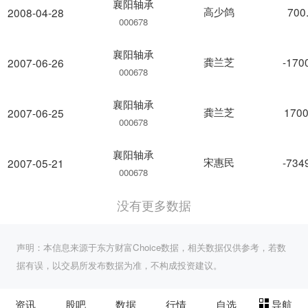
襄阳轴承
高少鸽
700
2008-04-28
000678
襄阳轴承
龚兰芝
-170
2007-06-26
000678
襄阳轴承
龚兰芝
1700
2007-06-25
000678
襄阳轴承
宋惠民
-734
2007-05-21
000678
没有更多数据
声明：本信息来源于东方财富Choice数据，相关数据仅供参考，若数
据有误，以交易所发布数据为准，不构成投资建议。
资讯
股吧
数据
行情
自选
导航