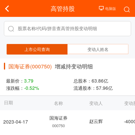
高管持股
上市公司查询
变动人姓名
国海证券(000750)
增减持变动明细
最新价：
3.79
总股本：
63.86亿
涨跌幅：
-0.52%
流通股本：
57.96亿
日期
名称
变动人
变动
国海证券
赵云辉
-400
2023-04-17
000750