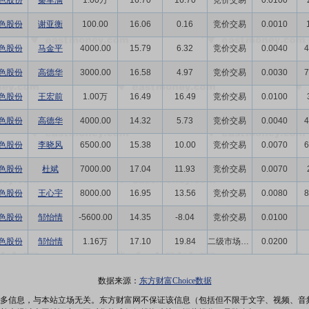
色股份
秦军满
1.00万
16.70
16.70
竞价交易
0.0100
色股份
谢亚衡
100.00
16.06
0.16
竞价交易
0.0010
色股份
马金平
4000.00
15.79
6.32
竞价交易
0.0040
4
色股份
高德华
3000.00
16.58
4.97
竞价交易
0.0030
7
色股份
王宏前
1.00万
16.49
16.49
竞价交易
0.0100
色股份
高德华
4000.00
14.32
5.73
竞价交易
0.0040
4
色股份
李晓风
6500.00
15.38
10.00
竞价交易
0.0070
6
色股份
杜斌
7000.00
17.04
11.93
竞价交易
0.0070
色股份
王心宇
8000.00
16.95
13.56
竞价交易
0.0080
8
色股份
邹怡情
-5600.00
14.35
-8.04
竞价交易
0.0100
色股份
邹怡情
1.16万
17.10
19.84
二级市场买卖
0.0200
数据来源：
东方财富Choice数据
多信息，与本站立场无关。东方财富网不保证该信息（包括但不限于文字、视频、音