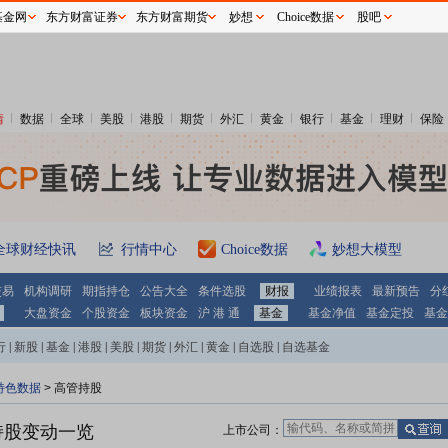
基金网
东方财富证券
东方财富期货
妙想
Choice数据
股吧
情
数据
全球
美股
港股
期货
外汇
黄金
银行
基金
理财
保险
全球财经快讯
行情中心
Choice数据
妙想大模型
交易
机构调研
期指持仓
公告大全
条件选股
财报
业绩报表
最新预告
分
大盘资金
个股资金
板块资金
沪 港 通
基金
基金净值
基金定投
基金
行
|
新股
|
基金
|
港股
|
美股
|
期货
|
外汇
|
黄金
|
自选股
|
自选基金
特色数据
>
高管持股
持股变动一览
上市公司：