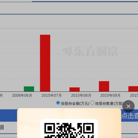
按股份金额(万元)
按股份数量(万股)
细