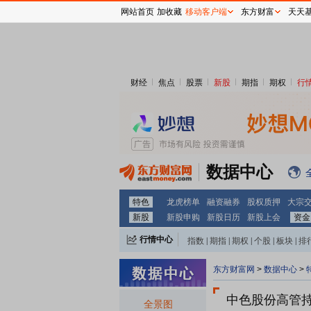
网站首页
加收藏
移动客户端
东方财富
天天
财经
焦点
股票
新股
期指
期权
行
数据中心
特色
龙虎榜单
融资融券
股权质押
大宗
新股
新股申购
新股日历
新股上会
资金
行情中心
指数
|
期指
|
期权
|
个股
|
板块
|
排
东方财富网
>
数据中心
>
中色股份
高管
全景图