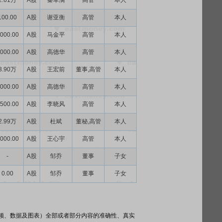
2.61万
A股
秦军满
高管
本人
100.00
A股
谢亚衡
高管
本人
000.00
A股
马金平
高管
本人
000.00
A股
高德华
高管
本人
3.90万
A股
王宏前
董事,高管
本人
000.00
A股
高德华
高管
本人
500.00
A股
李晓风
高管
本人
2.99万
A股
杜斌
董秘,高管
本人
000.00
A股
王心宇
高管
本人
-
A股
邹乔
董事
子女
0.00
A股
邹乔
董事
子女
频、数据及图表）全部或者部分内容的准确性、真实