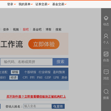
登录
我的菜单
证券交易
基金交易
动态
债券
视频
股吧
基金吧
博客
搜索
个人
自选
红送配
研报
个股研报
行业研报
盈利预测
排行
经济
CPI
PPI
PMI
GDP
LPR
房价
消息
买不到牛股？立即查看哪些板块正被机构盯上
搜索
变动人姓名：