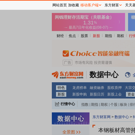
网站首页
加收藏
移动客户端
东方财富
天天
财经
焦点
股票
新股
期指
期权
行
数据中心
特色
龙虎榜单
融资融券
股权质押
大宗
新股
新股申购
新股日历
新股上会
资金
行情中心
指数
|
期指
|
期权
|
个股
|
板块
|
排
东方财富网
>
数据中心
>
本钢板材
高管
全景图