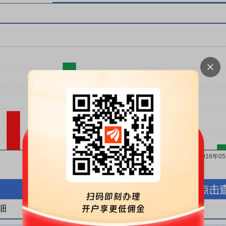
按股份金额(万元)
按股份数量(万股)
细