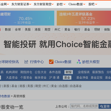
基金网
东方财富证券
东方财富期货
妙想
Choice数据
股吧
情
数据
全球
美股
港股
期货
外汇
黄金
银行
基金
理财
保险
全球财经快讯
行情中心
Choice数据
妙想大模型
交易
机构调研
期指持仓
公告大全
条件选股
财报
业绩报表
最新预告
分
大盘资金
个股资金
板块资金
沪 港 通
基金
基金净值
基金定投
基金
行
|
新股
|
基金
|
港股
|
美股
|
期货
|
外汇
|
黄金
|
自选股
|
自选基金
特色数据
>
高管持股
持股变动一览
上市公司：