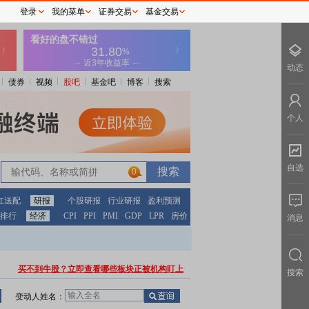
登录
我的菜单
证券交易
基金交易
动态
债券
视频
股吧
基金吧
博客
搜索
个人
自选
0
红送配
研报
个股研报
行业研报
盈利预测
排行
经济
CPI
PPI
PMI
GDP
LPR
房价
消息
买不到牛股？立即查看哪些板块正被机构盯上
搜索
变动人姓名：