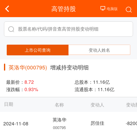
高管持股
上市公司查询
变动人姓名
英洛华(000795)
增减持变动明细
最新价：
8.72
总股本：
11.16亿
涨跌幅：
0.93%
流通股本：
11.16亿
日期
名称
变动人
变动
英洛华
厉佳佳
-820
2024-11-08
000795