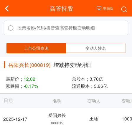
高管持股
上市公司查询
变动人姓名
岳阳兴长(000819)
增减持变动明细
最新价：
12.02
总股本：
3.70亿
涨跌幅：
-0.17%
流通股本：
3.66亿
日期
名称
变动人
变动
岳阳兴长
王珏
1000
2025-12-17
000819