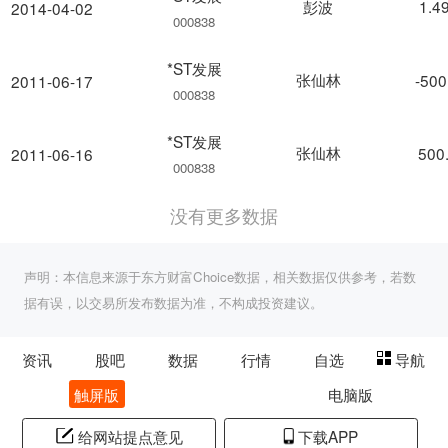
彭波
1.4
2014-04-02
000838
*ST发展
张仙林
-500
2011-06-17
000838
*ST发展
张仙林
500
2011-06-16
000838
没有更多数据
声明：本信息来源于东方财富Choice数据，相关数据仅供参考，若数
据有误，以交易所发布数据为准，不构成投资建议。
资讯
股吧
数据
行情
自选
导航
触屏版
电脑版
给网站提点意见
下载APP