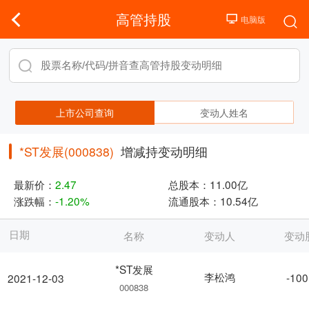
高管持股
上市公司查询
变动人姓名
*ST发展(000838)
增减持变动明细
最新价：
2.47
总股本：
11.00亿
涨跌幅：
-1.20%
流通股本：
10.54亿
日期
名称
变动人
变动
*ST发展
李松鸿
-100
2021-12-03
000838