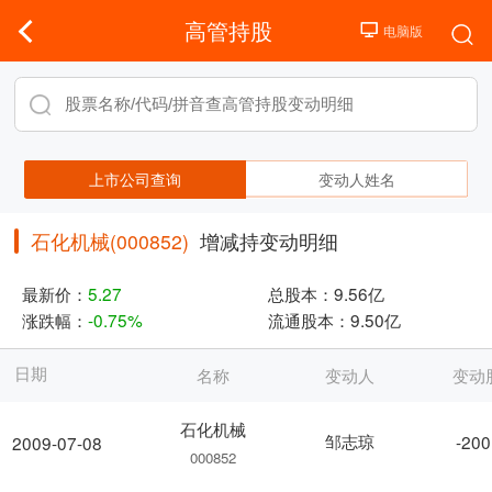
高管持股
上市公司查询
变动人姓名
石化机械(000852)
增减持变动明细
最新价：
5.27
总股本：
9.56亿
涨跌幅：
-0.75%
流通股本：
9.50亿
日期
名称
变动人
变动
石化机械
邹志琼
-200
2009-07-08
000852