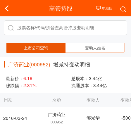
高管持股
上市公司查询
变动人姓名
广济药业(000952)
增减持变动明细
最新价：
6.19
总股本：
3.44亿
涨跌幅：
2.31%
流通股本：
3.44亿
日期
名称
变动人
变动
广济药业
邹光华
-500
2016-03-24
000952