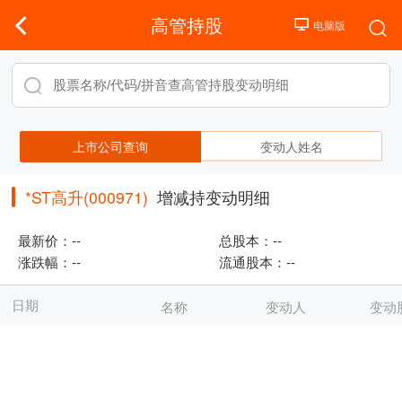
高管持股
上市公司查询
变动人姓名
*ST高升(000971)
增减持变动明细
最新价：
--
总股本：
--
涨跌幅：
--
流通股本：
--
日期
名称
变动人
变动