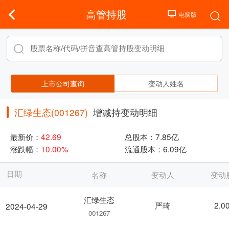
高管持股
上市公司查询
变动人姓名
汇绿生态(001267)
增减持变动明细
最新价：
42.69
总股本：
7.85亿
涨跌幅：
10.00%
流通股本：
6.09亿
日期
名称
变动人
变动
汇绿生态
严琦
2.0
2024-04-29
001267