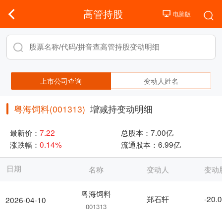
高管持股
上市公司查询
变动人姓名
粤海饲料(001313)
增减持变动明细
最新价：
7.22
总股本：
7.00亿
涨跌幅：
0.14%
流通股本：
6.99亿
日期
名称
变动人
变动
粤海饲料
郑石轩
-20.
2026-04-10
001313