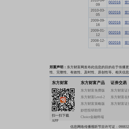
2010-04-
002016
世
09
2010-03-
002016
世
05
2009-09-
002016
世
16
2009-01-
002016
世
12
2008-12-
002016
世
01
郑重声明：
东方财富网发布此信息的目的在于传播更
性、完整性、有效性、及时性、原创性等。相关信息
东方财富
东方财富产品
证券交易
东方财富免费版
东方财富证
东方财富Level-2
东方财富在
东方财富策略版
东方财富证
妙想投研助理
扫一扫下载
Choice金融终端
APP
信息网络传播视听节目许可证：0908328号