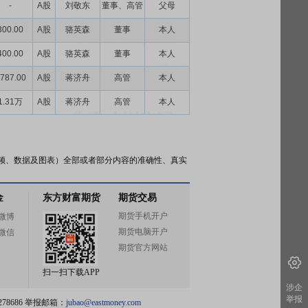
-
A股
刘敬东
董事、高管
父母
300.00
A股
骆英森
董事
本人
400.00
A股
骆英森
董事
本人
787.00
A股
蒋济舟
高管
本人
1.31万
A股
蒋济舟
高管
本人
频、数据及图表）全部或者部分内容的准确性、真实
金
东方财富期货
期货交易
期货手机开户
微博
期货电脑开户
微信
期货官方网站
扫一扫下载APP
涉企
举报
78686 举报邮箱：
jubao@eastmoney.com