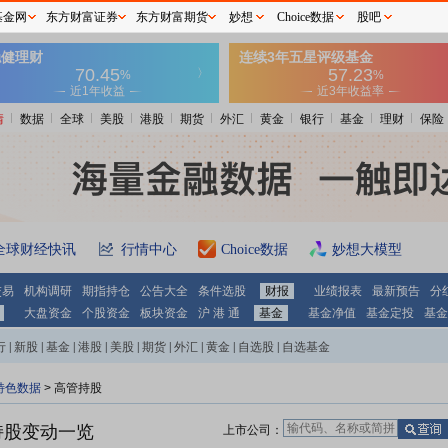
基金网
东方财富证券
东方财富期货
妙想
Choice数据
股吧
情
数据
全球
美股
港股
期货
外汇
黄金
银行
基金
理财
保险
全球财经快讯
行情中心
Choice数据
妙想大模型
交易
机构调研
期指持仓
公告大全
条件选股
财报
业绩报表
最新预告
分
大盘资金
个股资金
板块资金
沪 港 通
基金
基金净值
基金定投
基金
行
|
新股
|
基金
|
港股
|
美股
|
期货
|
外汇
|
黄金
|
自选股
|
自选基金
特色数据
>
高管持股
持股变动一览
上市公司：