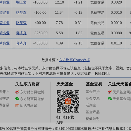
荣兆业
鞠玉文
-1000.00
12.10
-1.21
竞价交易
0.0020
荣兆业
骆英森
-100.00
11.94
-0.12
竞价交易
0.0010
荣兆业
骆英森
400.00
7.78
0.31
竞价交易
0.0010
荣兆业
蒋济舟
-3263.00
5.58
-1.82
竞价交易
0.0080
9
荣兆业
蒋济舟
-4350.00
4.89
-2.13
竞价交易
0.0110
数据来源：
东方财富Choice数据
多信息，与本站立场无关。东方财富网不保证该信息（包括但不限于文字、视频、音
并未经过本网站证实，不对您构成任何投资建议，据此操作，风险自担。
关注东方财富
天天基金
基金交易
关注天天基
券开户
基金开户
东方财富网微博
天天基金网
线交易
基金交易
东方财富网微信
天天基金网
券交易
活期宝
意见与建议
基金产品
扫一扫下载
稳健理财
APP
 经营证券期货业务许可证编号：913101046312860336 违法和不良信息举报:021-612