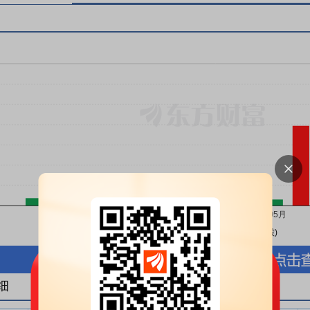
按股份金额(万元)
按股份数量(万股)
细