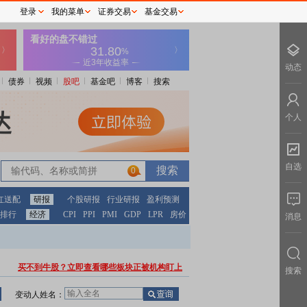
登录
我的菜单
证券交易
基金交易
动态
债券
视频
股吧
基金吧
博客
搜索
个人
自选
0
红送配
研报
个股研报
行业研报
盈利预测
排行
经济
CPI
PPI
PMI
GDP
LPR
房价
消息
买不到牛股？立即查看哪些板块正被机构盯上
搜索
变动人姓名：