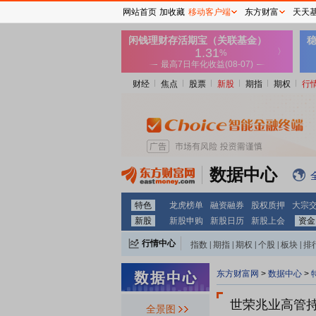
网站首页
加收藏
移动客户端
东方财富
天天
财经
焦点
股票
新股
期指
期权
行
数据中心
特色
龙虎榜单
融资融券
股权质押
大宗
新股
新股申购
新股日历
新股上会
资金
行情中心
指数
|
期指
|
期权
|
个股
|
板块
|
排
东方财富网
>
数据中心
>
世荣兆业
高管
全景图